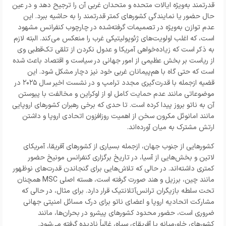
قدرتمند به‌ویژه ایالات متحده و متحدان غربی آن را ترجیح دهد و در عین
حال حضور یا نمایندگی کشور‌های کمتر قدرتمند را به حاشیه ببرد. این
عدم توازن به‌ویژه در تصمیمات گرفته‌شده در چارچوب کنفرانس مشهود
است، که اغلب اولویت‌های ژئوپولیتیکی غرب را منعکس می‌کند. البته لازم
به ذکر است که زیاده‌خواهی آمریکا و عدول نکردن از تلقی تک‌قطبی وی
از ریاست بر بخش عظیمی از امور جهانی در سیاست و اقتصاد باعث شده
است که حتی گاه با هم‌پیمانان غربی خود نیز دچار مشکل شود. این
قضیه ازجمله با قدرت‌گیری مجدد ترامپ و در نشست اخیر سال ۲۰۲۵ در
موضوعاتی مانند عدم حمایت کامل او از اوکراین و مخالفت با پیوستن
آن به ناتو بروز پیدا کرده است. تا حدی که برخی رهبران کشور‌های اروپایی
مانند امانوئل مکرون سخن از اهمیت روزافزون اتحادی اروپا و داشتن
ارتش مشترک به میان آورده‌اند.
کشور‌هایی از جنوب جهان، ازجمله بسیاری از کشور‌های آفریقا، آمریکای
لاتین و بخش‌هایی از آسیا، در تاریخ برگزاری کنفرانس مونیخ حضور
کمتری داشته‌اند. در حالی که تلاش‌هایی برای گنجاندن قدرت‌های نوظهور
مانند چین، برزیل و هند صورت گرفته است، هسته اصلی MSC همچنان
تحت سلطه بازیگران ترانس‌آتلانتیک قرار دارد. برای مثال، در حالی که
مشارکت اتحادیه اروپا و اعضای ناتو برای درک مسائل امنیتی جهانی
ضروری است، حضور محدود کشور‌های پیشرو در بحران‌ها، مانند
کشور‌های خاورمیانه یا آفریقای سیاه، غالباً نادیده گرفته می‌شود.