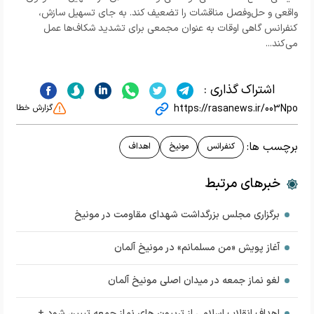
واقعی و حل‌وفصل مناقشات را تضعیف کند. به جای تسهیل سازش،
کنفرانس گاهی اوقات به عنوان مجمعی برای تشدید شکاف‌ها عمل
می‌کند...
اشتراک گذاری :
https://rasanews.ir/003Npo
گزارش خطا
برچسب ها:
کنفرانس
مونیخ
اهداف
خبرهای مرتبط
برگزاری مجلس بزرگداشت شهدای مقاومت در مونیخ
آغاز پویش «من مسلمانم» در مونیخ آلمان
لغو نماز جمعه در میدان اصلی مونیخ آلمان
اهداف انقلاب اسلامی از تریبون های نماز جمعه تبیین شود +