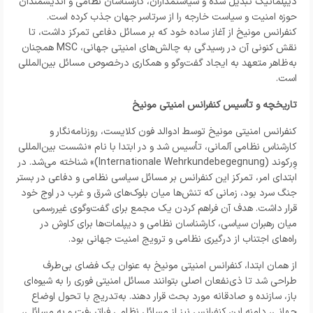
دیپلماتیک تبدیل شده و سیاستمداران، کارشناسان نظامی و اندیشمندان
حوزه امنیت و سیاست خارجه را از سرتاسر جهان جذب کرده است.
کنفرانس مونیخ از آغاز ساده خود که بر مسائل دفاعی تمرکز داشت، تا
نقش کنونی آن در رسیدگی به چالش‌های امنیتی جهانی، MSC همچنان
به‌ظاهر متعهد به ایجاد گفت‌و‌گو و همکاری درخصوص مسائل بین‌المللی
است.
تاریخچه و تأسیس کنفرانس امنیتی مونیخ
کنفرانس امنیتی مونیخ توسط ادوالد فون کلایست، روزنامه‌نگار و
کارشناس نظامی آلمانی، تأسیس شد و در ابتدا با نام «نشست بین‌المللی
وِرکوند (Internationale Wehrkundebegegnung)» شناخته می‌شد. در
ابتدای امر، تمرکز این کنفرانس بر مسائل سیاسی نظامی و دفاعی در بستر
جنگ سرد بود، زمانی که تنش‌ها میان بلوک‌های شرق و غرب در اوج خود
قرار داشت. هدف آن فراهم کردن یک مجمع برای گفت‌وگوی غیررسمی
میان رهبران سیاسی، کارشناسان نظامی و دیپلمات‌ها برای کاوش در
راه‌های اجتناب از درگیری نظامی و ترویج امنیت جهانی بود.
از همان ابتدا، کنفرانس امنیتی مونیخ به عنوان یک فضای بی‌طرف
طراحی شد تا ذی‌نفعان اصلی بتوانند مسائل امنیتی فوری را به شیوه‌ای
باز، سازنده و صادقانه مورد بحث قرار دهند. به‌تدریج با تحول اوضاع
جهانی، دامنه این کنفرانس نیز از مسائل نظامی فراتر رفت و به مسائلی،