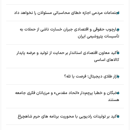
اجتماعات مردمی اجازه خطای محاسباتی مسئولان را نخواهد داد
چارچوب حقوقی و اقتصادی جبران خسارت ناشی از حملات به
تأسیسات پتروشیمی ایران
تأکید معاون اقتصادی استاندار بر حمایت از تولید و عرضه پایدار
کالاهای اساسی
بازار طلای دیجیتال؛ فرصت یا تله؟
نخبگان و خطبا پرچم‌دار «اتحاد مقدس» و مرزبانان فکری جامعه
هستند
تاکید بر تولیدات رادیویی با محوریت برنامه های حرم شاهچراغ