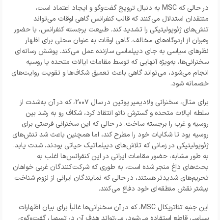
در حالی که MSC به دنبال ترویج گفت‌و‌گو و ایجاد اعتماد است،
منتقدان استدلال می‌کنند که قالب کنفرانس گاهی اوقات می‌تواند
تنش‌های ژئوپولیتیکی را تشدید کند. طبیعت برجسته کنفرانس، با حضور
رهبران از اردوگاه‌های مخالف، گاهی اوقات به عنوان محلی برای اظهار
نظر‌های سیاسی به جای دیپلماسی سازنده عمل می‌کند. پوشش رسانه‌ای
سخنرانی‌ها، به‌ویژه آنهایی که توسط مقامات ایالات متحده یا روسیه
انجام می‌شود، می‌تواند گاهی باعث تعمیق شکاف‌ها و تقویت روایت‌های
خصمانه شود.
برای مثال، سخنرانی ولادیمیر پوتین در سال ۲۰۰۷، که در آن به‌شدت از
سلطه ایالات متحده و گسترش ناتو انتقاد کرد، شکاف رو به رشد بین
روسیه و غرب را برجسته ساخت. در حالی که این سخنرانی فرصتی برای
روسیه بود تا شکایات خود را مطرح کند، اما همچنین باعث شد تنش‌های
ژئوپولیتیکی در زمانی که تلاش‌های دیپلماتیک حیاتی بودند، شدت یابد.
به طور مشابه، حضور مقامات ایرانی در این کنفرانس‌ها اغلب به
بحث‌های داغ منجر شده است، به طوری که شرکت‌کنندگان غربی خواهان
تحریم‌های شدیدتر هستند، در حالی که نمایندگان ایرانی از لزوم شناخت
بیشتر نقش منطقه‌ای خود دفاع می‌کنند.
این جنبه تئاتریکال MSC، که در آن سخنرانی‌ها غالباً برای بیان اظهارات
سیاسی قاطع استفاده می‌شود، می‌تواند هدف آن در تسهیل گفت‌وگوی