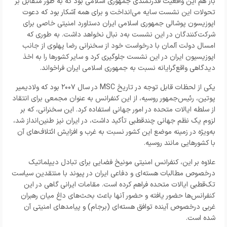
باز هم این واقعیت قدرتمندی جمهوری اسلامی بود که به طور متقابل بر
تحولات این نشست سایه می‌انداخت و برای همه آشکار بود که دعوت
اپوزیسون پوشالی جمهوری اسلامی ایران دستاورد امنیتی خاصی برای
شرکت‌کنندگان در این نشست به‌د نبال نخواهد داشت. به طوری که
امسال دولت آلمان با درخواست خود از سخنرانی رضا پهلوی از جانب
اپوزیسیون ایران در این نشست جلوگیری کرد و سایر کشور‌ها را به اخذ
دیدگاهی واقع‌گرایانه نسبت به جمهوری اسلامی ایران فراخواند.
یکی از لحظات قابل توجه در تاریخ MSC در سال ۲۰۰۷ بود که ولادیمیر
پوتین، رئیس‌جمهور روسیه، از این کنفرانس به عنوان مجمعی برای انتقاد
از سلطه ایالات متحده در امور جهانی استفاده کرد. این سخنرانی، که بر
لزوم یک نظم جهانی چندقطبی تأکید داشت، در ایران نیز طنین‌انداز شد،
به‌ویژه در زمینه موضع این کشور نسبت به غرب و افزایش ائتلاف‌های آن
با کشور‌هایی مانند روسیه.
علاوه بر این، کنفرانس امنیتی مونیخ فضایی برای تبادل دیپلماتیک
درخصوص مطالبات هسته‌ای و دفاعی ایران در پیوند با منتقدین سیاست
تک‌قطبی ایالات متحده فراهم کرده است. مقامات ایرانی گاهی در این
کنفرانس‌ها حضور یافته و حضور آنها باعث بحث‌های داغ میان رهبران
غربی درخصوص آینده توافق هسته‌ای (برجام) و پیامد‌های امنیتی آن
شده است.