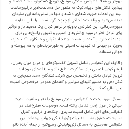
مهم‌ترین هدف کنفرانس امنیتی مونیخ، ترویج گفت‌و‌گو، ایجاد اعتماد و
پیشبرد تلاش‌های دیپلماتیک به منظور حل مسالمت‌آمیز درگیری‌هاست.
البته این اهداف صورت شعاری داشته و تنها در اساس‌نامه این سازمان
دیده می‌شود و واقعیت‌ها حاکی از چیز دیگری است. براساس تعاریف
درون‌سازمانی، این کنفرانس به‌ویژه بر فراهم کردن یک محیط باز و فراگیر
برای تبادل نظر در مورد چالش‌های امنیتی و تدوین پاسخ‌هایی برای
تهدیدات جاری و آینده، و اهمیت چندجانبه‌گرایی و همکاری تأکید دارد،
به‌ویژه در جهانی که تهدیدات امنیتی به طور فزاینده‌ای به هم پیوسته و
جهانی شده‌اند.
وظایف این کنفرانس شامل تسهیل گفت‌و‌گو‌های رو در رو میان رهبران،
فراهم کردن فضایی برای مذاکرات سطح بالا و ملاقات‌های دوجانبه و
ترویج تبادل دانش و تخصص بین شرکت‌کنندگان است. همچنین به
شکل‌دهی به دستور کار‌های سیاسی و گفتمان عمومی درخصوص امنیت
بین‌المللی کمک می‌کند.
مسائل مورد بحث در کنفرانس امنیتی مونیخ با تغییر ماهیت امنیت
جهانی در طول زمان تکامل یافته است. موضوعات مطرح‌شده در
کنفرانس‌های اخیر شامل امنیت سایبری، جنگ‌های ترکیبی، کنترل
تسلیحات، حقوق بشر و تغییرات ژئوپولیتیکی جهانی بوده‌اند. این
کنفرانس همچنین به مسائل ژئوپولیتیکی وسیع‌تری از جمله آینده ناتو،