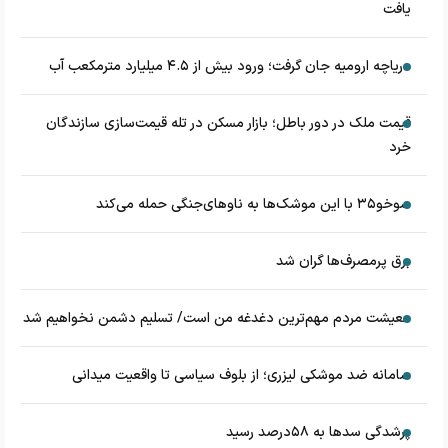
یافت
دریاچه ارومیه جان گرفت؛ ورود بیش از ۴.۵ میلیارد مترمکعب آب
قیمت ملک در دور باطل؛ بازار مسکن در تله قیمت‌سازی سازندگان
خرد
سوخو۳۵ با این موشک‌ها به ناوهای‌جنگی حمله می‌کند
برق پرمصرف‌ها گران شد
معیشت مردم مهم‌ترین دغدغه من است/ تسلیم دشمن نخواهیم شد
سامانه ضد موشکی لیزری؛ از بلوف سیاسی تا واقعیت میدانی
پرشدگی سدها به ۵۸درصد رسید