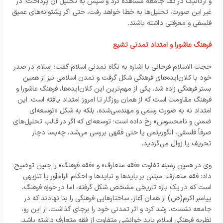
و ارگانیک در کف جامعه مشاهده کرد و سپس به تحلیل آن پرداخت؛ در
غیر این صورت، تحلیل‌ها به خطا خواهد رفت، حتی اگر پشتوانه‌های عمیق
فلسفی و معرفتی داشته باشند.
فرهنگ عاشورا و امتداد تمدنی تشیع
حجت الاسلام فرحانی با اشاره به نگاه تمدنی اسلام گفت: اسلام در صدر
خود با کلان‌ایده‌های فرهنگی شکل گرفت و تمدن اسلامی نیز از همین
بستر فرهنگی زاده شد. یکی از مهم‌ترین این کلان‌ایده‌ها، فرهنگ عاشورا و
فرهنگ مقاومت است که از همان روزگار تا امروز امتداد یافته است. این
امتداد نه به صورت رسمی و مهندسی‌شده، بلکه به شکل «توسعه‌ای
ضمنی و نامحسوس» رخ داده است؛ توسعه‌ای که اگر در قالب تحلیل‌های
صرفاً فلسفی، الگوریتمی یا حتی فقهی بررسی می‌شد، چه‌بسا دچار
تحریف یا زوال می‌گردید.
وی در همین زمینه تفاوت «فقه متعارف» و «فقه فرهنگ» را چنین توضیح
داد: فقه متعارف، مبتنی بر بایدها و نبایدها و احکام الزام‌آور یا تنزیهی
است که در یک بازه تاریخی مشخص شکل گرفته، اما در حوزه فرهنگ،
پیامبر اکرم(ص) از همان آغاز، ساختارهایی فرهنگی را بنا نهادند که در
جامعه نشست، رشد کرد و اثر تمدنی خود را برجای گذاشت. از این رو،
نظریه فرهنگی اسلام باید خوانشی متفاوت از فقه متعارف داشته باشد.