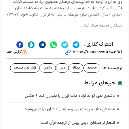
وی به لزوم توجه به فعالیت‌های فرهنگی همچون برنامه مستمر قرائت
قرآن تأکید کرد و افزود: هر شب از ایام هفته به مدت سه دقیقه بیان
احکام، اخلاق، تفسیر، بیان موعظه یا یک آیه از قران تلاوت شود. /۱۳۰۷/
خبرنگار: محمد ملک آبادی
اشتراک گذاری :
https://rasanews.ir/003Nrt
گزارش خطا
برچسب ها:
مسجد
پایگاه
دین
دشمن
آتش زدن مسجد
خبرهای مرتبط
دشمن نمی تواند اراده ملت ایران را بمباران کند + عکس
همایش طلاب، روحانیون و مبلغان کاشان برگزار می‌شود
انتظار از مبلغان دینی بیش از ترجمه قرآن است