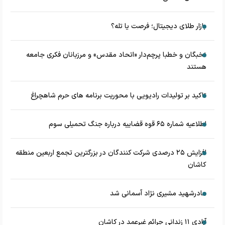
بازار طلای دیجیتال؛ فرصت یا تله؟
نخبگان و خطبا پرچم‌دار «اتحاد مقدس» و مرزبانان فکری جامعه
هستند
تاکید بر تولیدات رادیویی با محوریت برنامه های حرم شاهچراغ
اطلاعیه شماره ۶۵ قوه قضاییه درباره جنگ تحمیلی سوم
افزایش ۲۵ درصدی شرکت کنندگان در بزرگترین تجمع اربعین منطقه
کاشان
مادرشهید مشیری نژاد آسمانی شد
آزادی ۱۱ زندانی جرائم غیرعمد در کاشان