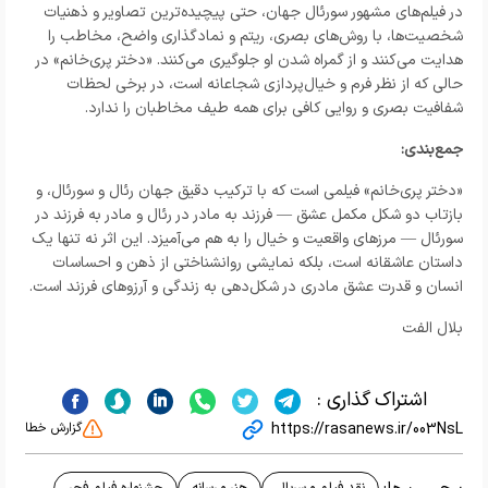
در فیلم‌های مشهور سورئال جهان، حتی پیچیده‌ترین تصاویر و ذهنیات
شخصیت‌ها، با روش‌های بصری، ریتم و نمادگذاری واضح، مخاطب را
هدایت می‌کنند و از گمراه شدن او جلوگیری می‌کنند. «دختر پری‌خانم» در
حالی که از نظر فرم و خیال‌پردازی شجاعانه است، در برخی لحظات
شفافیت بصری و روایی کافی برای همه طیف مخاطبان را ندارد
.
جمع‌بندی:
«دختر پری‌خانم» فیلمی است که با ترکیب دقیق جهان رئال و سورئال، و
بازتاب دو شکل مکمل عشق
—
فرزند به مادر در رئال و مادر به فرزند در
سورئال
—
مرزهای واقعیت و خیال را به هم می‌آمیزد. این اثر نه تنها یک
داستان عاشقانه است، بلکه نمایشی روانشناختی از ذهن و احساسات
انسان و قدرت عشق مادری در شکل‌دهی به زندگی و آرزوهای فرزند است.
بلال الفت
اشتراک گذاری :
https://rasanews.ir/003NsL
گزارش خطا
نقد فیلم و سریال
هنر و رسانه
جشنواره فیلم فجر