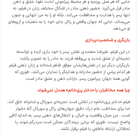
جایی که هر عمل روزمره و هر محیط پیرامونی تحت نفوذ عشق و ذهن
مادر قرار می‌گیرد
.
حضور ذهنی مادر در اشکال مختلف زنان در فیلم، نه
تنها پسر را هدایت و محافظت می‌کند، بلکه او را به مرز تنهایی و جنون
می‌رساند، جایی که جهان واقعی و رئال جای خود را به ذهنیات و آرزوهای
او می‌دهد
.
بازیگری و شخصیت‌پردازی
در این فیلم، علیرضا معتمدی نقش پسر را خود بازی کرده و توانسته
تجربه‌ای از عشق شدید و بی‌وقفه فرزند به مادر را به تصویر بکشد؛
بازیگران دیگر نیز در نقش‌هایشان موفق ظاهر شده‌اند و زنان ذهنی فیلم
هر کدام برشی از حضور مادرانه و هدایتگر را نمایان می‌کنند، طوری که
گویی همه جهان پیرامون پسر، بازتاب ذهن و عشق مادر است
.
چرا همه مخاطبان با «دختر پری‌خانم» همدل نمی‌شوند
فیلم «دختر پری‌خانم» در تلاش است تجربه‌ای سورئال و شاعرانه خلق کند،
اما برای مخاطب عام درک دقیق جهان‌های رئال و سورئال گاه دشوار
است
.
مرز میان واقعیت و خیال، و انتقال‌های ذهنی پسر، به اندازه کافی
واضح نیست، طوری که برخی بینندگان ممکن است سردرگم شوند یا
لحظاتی ارتباط عاطفی با فیلم برقرار نکنند
.