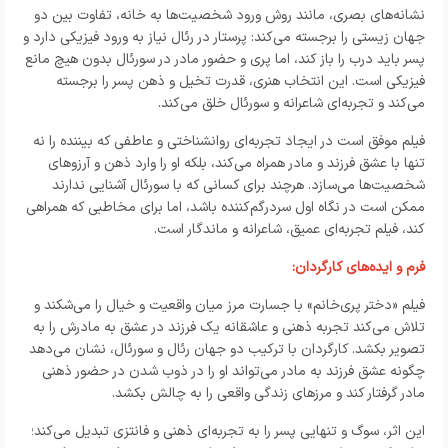
نشانه‌های بصری، مانند روش ورود شخصیت‌ها به خانه، تفاوت بین دو
جهان زیستی را برجسته می‌کند: پرستار در رئال نیاز به ورود فیزیکی دارد و
پسر باید درب را باز کند، اما پری و حضور مادر در سورئال بدون هیچ مانع
فیزیکی است. این انتخاب هنری، قدرت تخیل و ذهن پسر را برجسته
می‌کند و تجربه‌ای شاعرانه و سورئال خلق می‌کند.
فیلم موفق است در ایجاد تجربه‌ای روانشناختی و عاطفی که بیننده را نه
تنها با عشق فرزند و مادر همراه می‌کند، بلکه او را وارد ذهن و آرزوهای
شخصیت‌ها می‌سازد. هرچند برای کسانی که با سورئال آشنایی ندارند
ممکن است در نگاه اول سردرگم‌کننده باشد، اما برای مخاطبی که همراهی
کند، فیلم تجربه‌ای عمیق، شاعرانه و ماندگار است.
فرم و ایده‌های کارگردان:
فیلم «دختر پری‌خانم» با جسارت مرز میان واقعیت و خیال را می‌شکند و
تلاش می‌کند تجربه ذهنی و عاشقانه یک فرزند در عشق به مادرش را به
تصویر بکشد. کارگردان با ترکیب دو جهان رئال و سورئال، نشان می‌دهد
چگونه عشق فرزند به مادر می‌تواند او را در ذوب شدن در حضور ذهنی
مادر گرفتار کند و مرزهای زندگی واقعی را به چالش بکشد
.
این اثر، سوگ و تنهایی پسر را به تجربه‌ای ذهنی و فانتزی تبدیل می‌کند؛