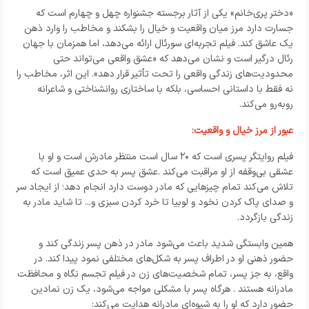
«دختر پری‌خانم» یکی از آثار برجسته جشنواره چهل و چهارم است که
جسارت دارد مرز میان واقعیت و خیال را بشکند و مخاطب را وارد ذهن
یک عاشق کند. فیلم تجربه‌ای سورئال ارائه می‌دهد، اما همزمان با جهان
رئال درگیر است و نشان می‌دهد که «عشق واقعی می‌تواند حتی
محدودیت‌های زندگی واقعی را تحت تأثیر قرار دهد». این اثر، مخاطب را
نه فقط با داستانی احساسی، بلکه با ساختاری روانشناختی و شاعرانه
روبه‌رو می‌کند.
عبور از مرز خیال و واقعیت:
فیلم روایتگر پسری است که
۲۰
سال است منتظ
ر مادرش است
و او با
عشقی بی‌وقفه از او مراقبت می‌کند
.
عشق پسر به حدی عمیق است که
تلاش می‌کند تمام چیزهایی که مادر دوست دارد انجام دهد؛ از ایجاد سر
و صدای پاک کردن نخود و لوبیا تا خرد کردن سبزی و... تا شاید مادر به
زندگی بازگردد
.
همین وابستگی شدید باعث می‌شود مادر در ذهن پسر زندگی کند و
حضور ذهنی او در اطراف پسر به شکل‌های مختلفی نمود پیدا کند. در
واقع، به جز پسر، تمام شخصیت‌های زن در فیلم تجسم نگاه و محافظت
مادرانه هستند
.
هرگاه پسر با مشکلی مواجه می‌شود، یک زن نمادین
حضور دارد که او را به شیوه‌ای مادرانه هدایت می‌کند
: