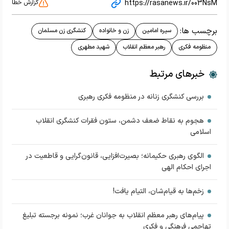
https://rasanews.ir/003NsM
گزارش خطا
برچسب ها:
سیره امامین
زن و خانواده
کنشگری زن مسلمان
منظومه فکری
رهبر معظم انقلاب
شهید مطهری
خبرهای مرتبط
بررسی کنشگری زنانه در منظومه فکری رهبری
هجوم به نقاط ضعف دشمن، ستون فقرات کنشگری انقلاب
اسلامی
الگوی رهبری حکیمانه؛ بصیرت‌افزایی، قانون‌گرایی و قاطعیت در
اجرای احکام الهی
زخم‌ها به قیام‌شان، التیام یافت!
پیام‌های رهبر معظم انقلاب به جوانان غرب؛ نمونه برجسته تبلیغ
تهاجمی فرهنگی و فکری