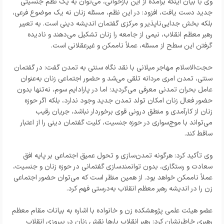
وی با بیان اینکه برآمده از این بازخوانی، می‌توان به یک نظم جنسیتی
جدید دست یافت، افزود: در این نظم، مسئله زنان نه یک موضوع فرعی،
بلکه بخش جدایی‌ناپذیر و مرکزی گفتمان اندیشه دینی است. به تعبیر
رهبر معظم انقلاب، نیمی از جامعه را زنان تشکیل می‌دهند و نادیده
گرفتن این سطح از مسئله، عملاً ناممکن و غیرعقلانی است.
حجت‌الاسلام مهاجر میلانی با نقد نگاه سنتی به تمدن گفت: در گفتمان
سنتی، تمدن امری مردانه تلقی می‌شد و حضور اجتماعی زنان به‌عنوان
عامل بحران تمدنی معرفی می‌گردید؛ اما در پارادایم سوم، نه‌تنها بدون
حضور فعال زنان امکان تولد تمدن جدید وجود ندارد، بلکه اگر حوزه
زنان از کارآمدی و منطق درونی قوی برخوردار نباشد، جریان رقیب
می‌تواند با موج‌سواری در حوزه جنسیت، کلیت گفتمان دینی را از اعتبار
ساقط کند.
وی تأکید کرد: هرگونه تمدن‌سازی و تحول عمیق اجتماعی بر پایه افق
سعادت و رستگاری، بدون توانمندسازی گفتمانی در حوزه زنان و جنسیت،
عملاً ناممکن خواهد بود. از همین منظر است که می‌توان حضور اجتماعی
زن را در اندیشه رهبر معظم انقلاب به‌درستی فهم کرد.
عضو هیئت علمی پژوهشکده زن و خانواده با اشاره به بیانات مقام معظم
رهبری خاطرنشان کرد: رهبر انقلاب بارها نقش زنان در پیروزی انقلاب