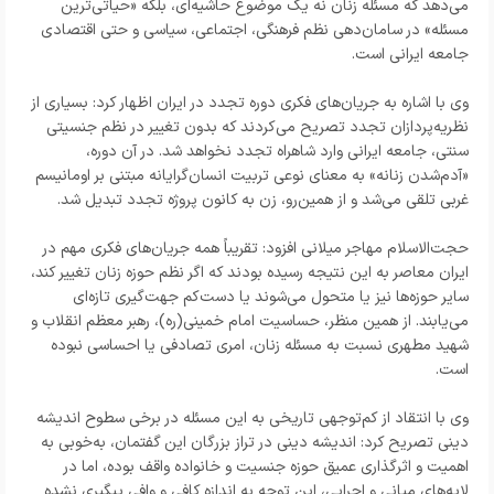
می‌دهد که مسئله زنان نه یک موضوع حاشیه‌ای، بلکه «حیاتی‌ترین
مسئله» در سامان‌دهی نظم فرهنگی، اجتماعی، سیاسی و حتی اقتصادی
جامعه ایرانی است.
وی با اشاره به جریان‌های فکری دوره تجدد در ایران اظهار کرد: بسیاری از
نظریه‌پردازان تجدد تصریح می‌کردند که بدون تغییر در نظم جنسیتی
سنتی، جامعه ایرانی وارد شاهراه تجدد نخواهد شد. در آن دوره،
«آدم‌شدن زنانه» به معنای نوعی تربیت انسان‌گرایانه مبتنی بر اومانیسم
غربی تلقی می‌شد و از همین‌رو، زن به کانون پروژه تجدد تبدیل شد.
حجت‌الاسلام مهاجر میلانی افزود: تقریباً همه جریان‌های فکری مهم در
ایران معاصر به این نتیجه رسیده بودند که اگر نظم حوزه زنان تغییر کند،
سایر حوزه‌ها نیز یا متحول می‌شوند یا دست‌کم جهت‌گیری تازه‌ای
می‌یابند. از همین منظر، حساسیت امام خمینی(ره)، رهبر معظم انقلاب و
شهید مطهری نسبت به مسئله زنان، امری تصادفی یا احساسی نبوده
است.
وی با انتقاد از کم‌توجهی تاریخی به این مسئله در برخی سطوح اندیشه
دینی تصریح کرد: اندیشه دینی در تراز بزرگان این گفتمان، به‌خوبی به
اهمیت و اثرگذاری عمیق حوزه جنسیت و خانواده واقف بوده، اما در
لایه‌های میانی و اجرایی، این توجه به اندازه کافی و وافی پیگیری نشده