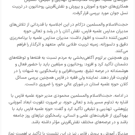
همکاری‌های حوزه و آموزش و پرورش و نقش‌آفرینی روحانیون در تربیت
نسل جوان مورد بررسی قرار گرفت.
حجت‌الاسلام والمسلمین دژکام در این اجلاسیه با قدردانی از تلاش‌های
مدیران مدارس علمیه فارس، نقش آنان را در رشد و تعالی حوزه
تعیین‌کننده دانست و اظهار داشت: مدیران مدارس علمیه با برنامه‌ریزی
دقیق و دلسوزانه، زمینه تربیت طلابی عالم، متعهد و اثرگذار را فراهم
می‌کنند.
وی همچنین بر لزوم آگاهی‌بخشی به مردم نسبت به فتنه‌ها و توطئه‌های
دشمنان تأکید کرد و افزود: روحانیون و مبلغین باید با حضور فعال و
هوشمندانه در عرصه تبلیغ، بصیرت‌افزایی و پاسخگویی به شبهات را در
اولویت قرار دهند. نماینده ولی فقیه در فارس همچنین بررسی مسائل
کلان حوزه علمیه استان در شورای عالی حوزه را ضروری دانست.
در ادامه، حجت‌الاسلام والمسلمین محمودی مدیر حوزه علمیه فارس با
اشاره به تداوم مسیر رشد و تعالی حوزه، بر ضرورت تقویت ابعاد آموزشی،
پژوهشی، تهذیبی و تبلیغی تأکید کرد و گفت: حوزه علمیه فارس باید با
بهره‌گیری از ظرفیت‌های علمی و انسانی، پاسخگوی نیازهای روز جامعه
باشد و در عرصه‌های مختلف نقش‌آفرینی مؤثر داشته باشد.
مدیرکل آموزش و پرورش فارس نیز در این نشست با تأکید بر اهمیت نماز