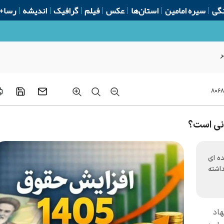
گی
سیره امامین
استان‌ها
عکس
فیلم
گرافیک
اندیشه
رسا+
ر
۸۰۶
ده ای
اشته
هاد