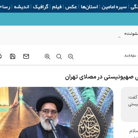
گی
سیره امامین
استان‌ها
عکس
فیلم
گرافیک
اندیشه
رسا+
 خشونت»
:
۸۰۶۸۵۰
یی صهیونیستی در مصلای تهران
گفت:
یستی
لام