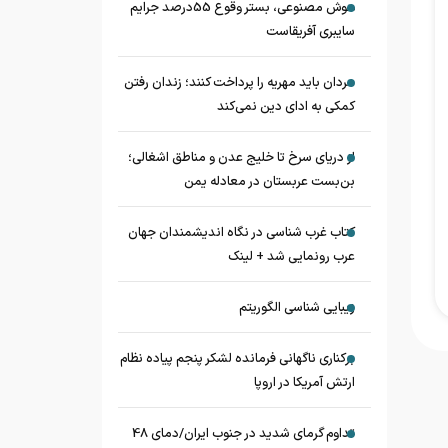
هوش مصنوعی، بستر وقوع 55درصد جرایم
سایبری آفریقاست
مردان باید مهریه را پرداخت کنند؛ زندان رفتن
کمکی به ادای دین نمی‌کند
از دریای سرخ تا خلیج عدن و مناطق اشغالی؛
بن‌بست عربستان در معادله یمن
کتاب غرب شناسی در نگاه اندیشمندان جهان
عرب رونمایی شد + لینک
زیبایی شناسی الگوریتم
برکناری ناگهانی فرمانده لشکر پنجم پیاده‌ نظام
ارتش آمریکا در اروپا
تداوم گرمای شدید در جنوب ایران/دمای 48