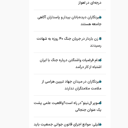
درجه‌ای در اهواز
خبرنگاران دیده‌بانان بیدار و پاسداران آگاهی
جامعه هستند
۴ زن باردار در جریان جنگ ۴۰ روزه به شهادت
رسیدند
کدام فرضیات واشنگتن درباره جنگ با ایران
اشتباه از کار درآمد
خبرنگاران در میدان جهاد تبیین هراسی از
ملامت ملامتگران ندارند
"سوپر ال‌نینو"در راه است؟واقعیت علمی پشت
یک عنوان جنجالی
خلیلی: موانع اجرای قانون جوانی جمعیت باید