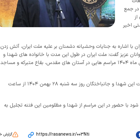
غات
لامی استان تهران عصر دوشنبه ۲۷ بهمن ۱۴۰۴ در جمع
از
تی اخیر
 با اشاره به جنایات وحشیانه دشمنان بر علیه ملت ایران، آتش زدن
نان عزیز گفت: ملت ایران در طول این مدت با خانواده های شهدا و
جانباختگان همدردی کرده و روزهای ۲۸ و ۲۹ بهمن ماه ۱۴۰۴ مراسم هایی در آستان های مقدس، بقاع متبرکه و مساجد
حجت الاسلام محمودی افزود: مراسم ویژه بزرگداشت این شهدا و جانباختگان روز سه شنبه ۲۸ بهمن ۱۴۰۴ از ساعت
 شود با حضور در این مراسم از شهدا و مظلومین این فتنه تجلیل به
https://rasanews.ir/003Nti
گزارش خ