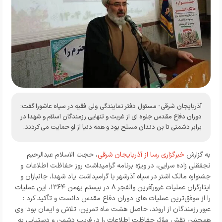
آذربایجان شرقی- مسئول دفتر نمایندگی ولی فقیه در سپاه عاشورا گفت:
دوران دفاع مقدس جلوه ای از غربت و تنهایی رزمندگان اسلام و شهدا در
برابر دشمنی تا بن دندان مسلح بود و همه دنیا از او حمایت می کردند.
به گزارش
خبرگزاری رسا از آذربایجان شرقی
، حجت الاسلام عبدالرحیم
نجفقلی زاده سرایی، در ویژه برنامه گرامیداشت روز حفاظت اطلاعات و
جشنواره مالک اشتر در سپاه آذرشهر با گرامیداشت یاد شهدا، جانبازان و
ایثارگران عملیات غرورآفرین والفجر ۸ در بیستم بهمن ۱۳۶۴، این عملیات
را از موفق‌ترین عملیات های دوران دفاع مقدس دانست و تأکید کرد :
عبور رزمندگان از اروند، حاصل هشت ماه تمرین، تلاش و ایمان بود؛ وی
همچنین نقش مؤثر حفاظت اطلاعات را در فریب دشمن و دستیابی به