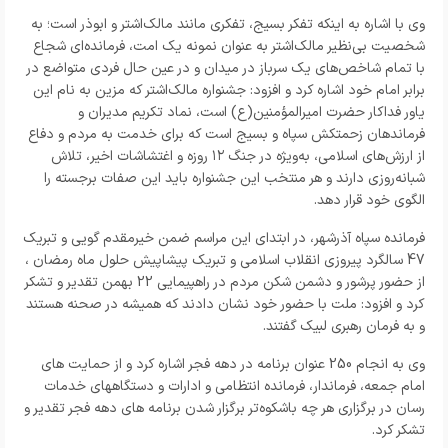
وی با اشاره به اینکه تفکر بسیج، تفکری مانند مالک‌اشتر و ابوذر است؛ به
شخصیت بی‌نظیر مالک‌اشتر به عنوان نمونه یک امت، فرمانده‌ای شجاع
با تمام شاخص‌های یک سرباز در میدان و در عین حال فردی متواضع در
برابر امام خود اشاره کرد و افزود: جشنواره مالک‌اشتر که مزین به نام این
یاور فداکار حضرت امیرالمؤمنین(ع) است، نماد تکریم مدیران و
فرماندهان زحمتکش سپاه و بسیج است که برای خدمت به مردم و دفاع
از ارزش‌های اسلامی، به‌ویژه در جنگ ۱۲ روزه و اغتشاشات اخیر، تلاش
شبانه‌روزی دارند و هر منتخب این جشنواره باید این صفات برجسته را
الگوی خود قرار دهد.
فرمانده سپاه آذرشهر، در ابتدای این مراسم ضمن خیرمقدم گویی و تبریک
47 سالگرد پیروزی انقلاب اسلامی و تبریک پیشاپیش حلول ماه رمضان ،
از حضور پرشور و دشمن شکن مردم در راهپیمایی 22 بهمن تقدیر و تشکر
کرد و افزود: ملت با حضور خود نشان دادند که همیشه در صحنه هستند
و به فرمان رهبری لبیک گفتند.
وی به انجام 250 عنوان برنامه در دهه فجر اشاره کرد و از حمایت های
امام جمعه، فرماندار، فرمانده انتظامی و ادارات و دستگاههای خدمات
رسان در برگزاری هر چه باشکوه‌تر برگزار شدن برنامه های دهه فجر تقدیر و
تشکر کرد.