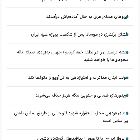
نیروهای مسلح عراق به حال آماده‌باش درآمدند
افشای برکناری در موساد پس از شکست پروژه علیه ایران
نقشه عربستان را در نطفه خفه کردیم/ جهان به‌زودی صدای ناله
سعودی‌ها را خواهد شنید
دولت لبنان مذاکرات و امتیازدهی به تل‌آویو را متوقف کند
کریدورهای شمالی و جنوبی تنگه هرمز حذف می‌شوند
ادعای «ردزنی محل استقرار» شهید لاریجانی از طریق تماس تلفنی
بی‌اساس است
از پرواز زیر ۱۰۰ پا تا عبور از پدافند‌های گسترده دشمن