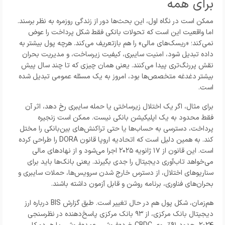
برای همه
ممکن است در نگاه اول، این بحث‌ها دور از زندگی روزمره به نظر برسند.
اما واقعیت این است که تحولات بانکی فقط شکل پرداخت را عوض
نمی‌کند؛ «ریسک‌های مالی» را هم بازتعریف می‌کند. هرچه پول بیشتر به
داده تبدیل شود، امنیت سایبری، کیفیت زیرساخت، و مدیریت بحران
نقش پررنگ‌تری پیدا می‌کنند. یعنی همان چیزی که تا چند سال پیش
بیشتر دغدغه متخصص‌ها بود، امروز به یک مسئله عمومی تبدیل شده
است.
برای مثال، اگر یک اختلال زیرساختی یا حمله سایبری رخ دهد، اثر آن
فقط محدود به یک اپلیکیشن بانکی نیست. ممکن است زنجیره
پرداخت، دسترسی به حساب‌ها یا حتی تراکنش‌های بین‌بانکی را مختل
کند. به همین دلیل است که اتحادیه اروپا قانون DORA را طراحی کرده
است. این قانون از ۱۷ ژانویه ۲۰۲۵ اجرا می‌شود و از نهادهای مالی
می‌خواهد تاب‌آوری دیجیتال را جدی بگیرند. یعنی بانک‌ها باید برای
سناریوهای اختلال، از دسترس خارج شدن سرویس‌ها، حملات سایبری و
بحران‌های فناوری، برنامه روشن و قابل آزمون داشته باشند.
هم‌زمان، شکل پول هم در حال تغییر است. طبق گزارش BIS درباره ارز
دیجیتال بانک مرکزی، از ۹۳ بانک مرکزی پاسخ‌دهنده در نظرسنجی