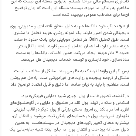
تاب‌آوری سیستم مالی مواجه هستیم. بنابراین مسئله این نیست که این
مفاهیم به زندگی ما مربوط نیستند؛ مسئله این است که زبان توضیح
آن‌ها برای مخاطب عمومی پیچیده شده است.
از طرف دیگر، خود بانک‌ها هم به دلیل منطق اقتصادی و مدیریتی، روی
دیجیتالی شدن اصرار دارند. یک نمونه روشن، هزینه تعامل با مشتری
است. طبق تحلیل Bain، هر تعامل موبایلی برای بانک حدود ۱۰ سنت
هزینه متغیر دارد، اما همان تعامل از مسیر کارمند باجه یا کال‌سنتر،
حدود ۴ دلار هزینه ایجاد می‌کند. همین اختلاف، بانک‌ها را به سمت
ساده‌سازی، خودکارسازی و توسعه خدمات دیجیتال هل می‌دهد.
پس اگر این واژه‌ها ترسناک به نظر می‌رسند، مشکل از مخاطب نیست.
مشکل از ترجمه پیچیده و روایت‌های غیرآموزشی است. راه‌حل هم روشن
است: مفاهیم را باید به زبان ساده، اما دقیق و قابل اعتماد توضیح داد.
در گذشته، تصویر غالب از پول، چیزی شبیه «دارایی فیزیکی» بود.
اسکناس و سکه در کیف، پول نقد در صندوق، و دارایی در گاوصندوق‌های
فلزی. اما در بانکداری امروز، بخش بزرگی از پول دیگر در قالب فیزیکی
نگهداری نمی‌شود. پول در حساب‌های بانکی ثبت می‌شود و انتقال آن،
بیشتر به معنای تغییر رکوردهای دیجیتال در سیستم‌هاست. به همین
دلیل است که پرداخت و انتقال پول، به جای اینکه شبیه جابه‌جایی یک