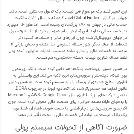
شیء باشد، شبیه ارسال یک پیام انجام می‌شود.
این تغییر فقط یک موضوع فنی نیست؛ یک تحول ساختاری است. بانک
جهانی در گزارش Global Findex اعلام کرده که در سال ۲۰۲۱، مالکیت
حساب مالی در جهان به ۷۶٪ بزرگسالان رسیده است، اما هنوز ۱.۴ میلیارد
نفر حساب مالی ندارند. این آمار دو پیام هم‌زمان دارد: از یک طرف، پول
در جهان دیجیتال‌تر شده چون ابزارهای مالی و حساب‌ها گسترده‌تر
شده‌اند. از طرف دیگر، هنوز مسئله دسترسی حل نشده و بخش بزرگی از
مردم، به خدمات مالی پایدار و ساده دسترسی ندارند. بنابراین آینده پول
فقط مسئله فناوری نیست؛ مسئله «دسترسی» هم هست.
در همین مسیر، زیرساخت بانک‌ها هم تغییر کرده است. بانکداری مدرن
روی شبکه، دیتاسنتر و سرویس‌های ابری تکیه می‌کند. این وابستگی به
فناوری، سطح جدیدی از ریسک را وارد سیستم کرده است. به همین دلیل،
قانون‌گذارها هم حساس‌تر شده‌اند. اتحادیه اروپا در چارچوب DORA،
بعضی شرکت‌های بزرگ فناوری مثل AWS، Google Cloud و Microsoft
را به‌عنوان «ارائه‌دهنده حیاتی» برای صنعت مالی معرفی کرده است. چون
اگر چنین سرویس‌هایی دچار قطعی یا ضعف شوند، فشار آن فقط روی
یک بانک نیست؛ می‌تواند کل خدمات مالی را تحت تأثیر قرار دهد.
ضرورت آگاهی از تحولات سیستم پولی