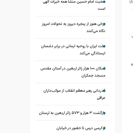
ی
محبت امام حسین منشأ همه خیرات الهی
است
برخی هنوز از پنجره دیروز به تحولات امروز
نگاه می‌کنند
حله هدف
ملت ایران با روحیه ایمانی در برابر دشمنان
ایستادگی می‌کند
ه
اسکان ۱۰۰ هزار زائر اربعین در آستان مقدس
مسجد جمکران
قدردانی رهبر معظم انقلاب از موکب‌داران
عراقی
بازگشت ۳ هزار و ۵۷۳ زائر اربعین به لرستان
از کرسی درس تا حضور در خیابان