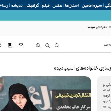
گی
سیره امامین
استان‌ها
عکس
فیلم
گرافیک
اندیشه
رسا+
ات معیشتی مردم
۸۰۶۹
ازسازی خانواده‌های آسیب‌دیده
گی و
اینکه
گرفته
دمی،
، به