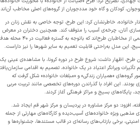
ت جهادی، تصریح کرد: طرح «صیانت از خانواده» با محوریت خانواده‌ها
وجوان، کودکان و گاه خود مددجویان از گروه‌های اصلی مخاطب آن‌اند.
تار خانواده، خاطرنشان کرد: این طرح، توجه خاصی به نقش زنان در
ندسازی آنان، چرخه‌ی آسیب را متوقف کند. همچنین دختران در معرض
فرار یا بازگشت‌داده‌شده به خانواده‌ها نیز بخش مهمی از مخاطبان طرح‌اند که باتوجه به گستره فعالیت در ۴۰ م
یج، این مدل به‌راحتی قابلیت تعمیم به سایر شهرها را نیز داراست.
 طرح، اظهار داشت: شروع طرح در دوره کرونا، با مشاهده‌ی عینی یک
أثیرات ویرانگر اعتیاد در یک خانواده، تصمیم به اقدامی سازمان‌یافت
ضور گروه‌های «همیاران زندگی» و «مبلغات خانواده» شکل گرفت که
ودند. این افراد با گذراندن دوره‌های تخصصی مانند تربیت مربی
، پایگاه‌های بسیج و مراکز فرهنگی آغاز کردند.
ته، افزود: دو مرکز مشاوره در پردیسان و مرکز شهر قم ایجاد شد.
 مذهبی ویژه خانواده‌های آسیب‌دیده و کارگاه‌های مهارتی از جمله
نیتی، برخی بازتاب‌های رسانه‌ای در قالب مستندها، جشنواره‌ها و