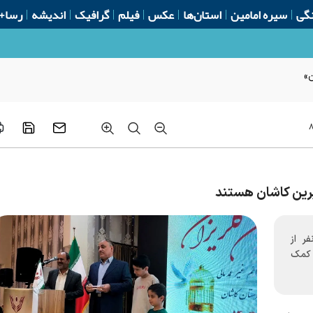
گی
سیره امامین
استان‌ها
عکس
فیلم
گرافیک
اندیشه
رسا+
ن»
گفت: در حال حاضر نیز ۲۳۶ نفر از
 کمک