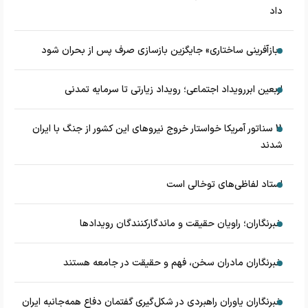
داد
«بازآفرینی ساختاری» جایگزین بازسازی صرف پس از بحران شود
اربعین ابررویداد اجتماعی؛ رویداد زیارتی تا سرمایه تمدنی
11 سناتور آمریکا خواستار خروج نیروهای این کشور از جنگ با ایران
شدند
استاد لفاظی‌های توخالی است
خبرنگاران؛ راویان حقیقت و ماندگارکنندگان رویدادها
خبرنگاران مادران سخن، فهم و حقیقت در جامعه هستند
خبرنگاران یاوران راهبردی در شکل‌گیری گفتمان دفاع همه‌جانبه ایران