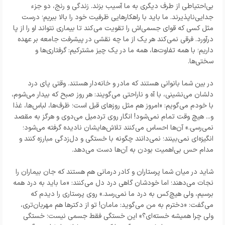
بی‌احتیاطی از طرف دیگری به ما آسیب بزند. زندگی و رنج، دو جزء
جدایی‌ناپذیرند. ما باید با راهکارهایی ظرفیت خود را بالا ببریم؛ درست
مثل کسی که قوای جسمی‌اش را تقویت می‌کند تا بیماری نتواند او را از پا
درآورد. فرقی نمی‌کند هر یک از ما چه نقشی در پیشرفت جامعه بر عهده
داریم؛ با همه تفاوت‌ها، همه ما در یک چیز مشترکیم: گرفتاری‌ها و
سختی‌ها.
در بین شما بانوانی هستند که مادر و خانه‌دار هستند. وقتی پای درد
دلشان می‌نشینی، با آه و ناراحتی می‌گویند: هر روز صبح که بیدار می‌شوم،
با خودم می‌گویم: «امروز هم مثل روزهای قبل است؛ ظرف‌ها، لباس‌ها، غذا
و... هیچ وقت تمام نمی‌شود! انگار روی تردمیل می‌دوی و هرگز به مقصد
نمی‌رسی.» آن‌ها احساس می‌کنند تلاش‌هایشان نادیده گرفته می‌شود؛
انگیزه‌ای نمی‌بینند؛ نمی‌دانند چگونه با خستگی و دل‌زدگی مبارزه کنند و
مدام حس بی‌اهمیت بودن به آن‌ها دست می‌دهد.
شاید در میان شما پرستاران و کادر درمانی هم هستند که جان بیماران را
نجات می‌دهند؛ اما خودشان گاهی درد دل می‌کنند: «ما باید به درد همه
برسیم، ولی هیچ‌کس به درد ما نمی‌رسد.» روی پرستاری را دیدم که
می‌گفت: «دخترم به من می‌گوید: مامان! تو از دکترها هم مهربان‌تری،
ولی چرا همیشه خسته‌ای؟» این خستگی فقط جسمی نیست؛ خستگی