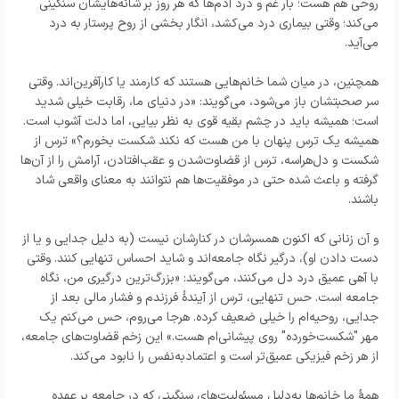
روحی هم هست؛ بار غم و درد آدم‌ها که هر روز بر شانه‌هایشان سنگینی
می‌کند؛ وقتی بیماری درد می‌کشد، انگار بخشی از روح پرستار به درد
می‌آید.
همچنین، در میان شما خانم‌هایی هستند که کارمند یا کارآفرین‌اند. وقتی
سر صحبتشان باز می‌شود، می‌گویند: «در دنیای ما، رقابت خیلی شدید
است؛ همیشه باید در چشم بقیه قوی به نظر بیایی، اما دلت آشوب است.
همیشه یک ترس پنهان با من هست که نکند شکست بخورم؟» ترس از
شکست و دل‌هراسه، ترس از قضاوت‌شدن و عقب‌افتادن، آرامش را از آن‌ها
گرفته و باعث شده حتی در موفقیت‌ها هم نتوانند به معنای واقعی شاد
باشند.
و آن زنانی که اکنون همسرشان در کنارشان نیست (به دلیل جدایی و یا از
دست دادن او)، درگیر نگاه جامعه‌اند و شاید احساس تنهایی کنند. وقتی
با آهی عمیق درد دل می‌کنند، می‌گویند: «بزرگ‌ترین درگیری من، نگاه
جامعه است. حس تنهایی، ترس از آیندهٔ فرزندم و فشار مالی بعد از
جدایی، روحیه‌ام را خیلی ضعیف کرده. هرجا می‌روم، حس می‌کنم یک
مهر "شکست‌خورده" روی پیشانی‌ام هست.» این زخم قضاوت‌های جامعه،
از هر زخم فیزیکی عمیق‌تر است و اعتمادبه‌نفس را نابود می‌کند.
همهٔ ما خانم‌ها به‌دلیل مسئولیت‌های سنگینی که در جامعه بر عهده