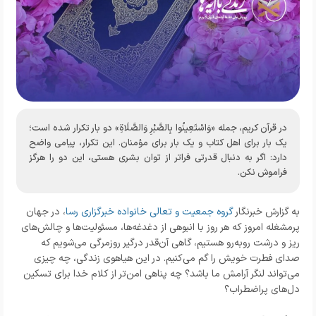
در قرآن کریم، جمله «وَاسْتَعِينُوا بِالصَّبْرِ وَالصَّلَاةِ» دو بار تکرار شده است؛
یک بار برای اهل کتاب و یک بار برای مؤمنان. این تکرار، پیامی واضح
دارد: اگر به دنبال قدرتی فراتر از توان بشری هستی، این دو را هرگز
فراموش نکن.
به گزارش خبرنگار
گروه جمعیت و تعالی خانواده خبرگزاری رسا
، در جهان
پرمشغله امروز که هر روز با انبوهی از دغدغه‌ها، مسئولیت‌ها و چالش‌های
ریز و درشت روبه‌رو هستیم، گاهی آن‌قدر درگیر روزمرگی می‌شویم که
صدای فطرت خویش را گم می‌کنیم. در این هیاهوی زندگی، چه چیزی
می‌تواند لنگر آرامش ما باشد؟ چه پناهی امن‌تر از کلام خدا برای تسکین
دل‌های پراضطراب؟