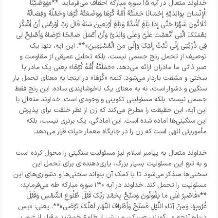
خداوند متعال در آیه ۱۵ سوره مبارکه احقاف می‌فرماید: **«وَوَصَّيْنَا
الْإِنْسَانَ بِوَالِدَيْهِ إِحْسَانًا حَمَلَتْهُ أُمُّهُ كُرْهًا وَوَضَعَتْهُ كُرْهًا وَحَمْلُهُ وَفِصَالُهُ
ثَلَاثُونَ شَهْرًا حَتَّى إِذَا بَلَغَ أَشُدَّهُ وَبَلَغَ أَرْبَعِينَ سَنَةً قَالَ رَبِّ أَوْزِعْنِي أَنْ أَشْكُرَ
نِعْمَتَكَ الَّتِي أَنْعَمْتَ عَلَيَّ وَعَلَى وَالِدَيَّ وَأَنْ أَعْمَلَ صَالِحًا تَرْضَاهُ وَأَصْلِحْ لِي
فِي ذُرِّيَّتِي إِنِّي تُبْتُ إِلَيْكَ وَإِنِّي مِنَ الْمُسْلِمِينَ»**. این آیه، تنها یک
توصیف از تحمل رنج جسمی نیست، بلکه تحلیل عمیقی از مقاومت و
صبر ذاتی ما مادران ارائه می‌دهد. «حَمَلَتْهُ أُمُّهُ كُرْهًا» یعنی یک مادر با
سختی و مشقت باردار می‌شود. کلمه «كُرْهًا» در اینجا به معنای تحمل بار
سنگین و دشوار است، نه به معنای یک ناخوشایندی ساده. این رنج فقط
جسمی نیست؛ بلکه مسئولیتی تکوینی و وجودی است. خداوند متعال با
این آیه، این حقیقت را مطرح می‌کند که زن از نظر خلقت برای پذیرش
این سنگینی‌ها آماده شده است. این آمادگی، یک برتری نیست، بلکه
مأموریتی الهی است که زن را در جایگاه معمار حیات قرار می‌دهد.
خداوند متعال به پیامبر اسلام نیز مسئولیت سنگینی را محول کرده است
و به تبع این مسئولیت بسیار بزرگ، یاری‌دهنده‌ای برای تحمل این
سختی‌ها متذکر می‌شود تا با کمک آن بتواند سختی‌ها و دشواری‌های این
مسئولیت را تحمل کند. خداوند در آیه ۱۳۰ سوره مبارکه طه می‌فرماید:
**«فَاصْبِرْ عَلَى مَا يَقُولُونَ وَسَبِّحْ بِحَمْدِ رَبِّكَ قَبْلَ طُلُوعِ الشَّمْسِ وَقَبْلَ
غُرُوبِهَا وَمِنْ آنَاءِ اللَّيْلِ فَسَبِّحْ وَأَطْرَافَ النَّهَارِ لَعَلَّكَ تَرْضَى»**. یعنی: «پس
درباره آنچه می‌گویند، صبر کن و پیش از طلوع خورشید و قبل از غروب