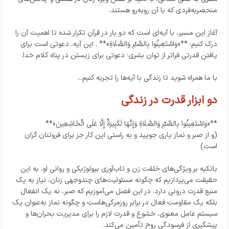
منحصربه‌فردی که با آن روبه‌رو هستند.
آغاز این مسیر، با آیه‌ای است که دو بار در قرآن تکرار شده تا اهمیت آن را
درک کنیم: **«وَاسْتَعِينُوا بِالصَّبْرِ وَالصَّلَاةِ»** . این آیه، دعوتی است برای
یافتن قدرتی فراتر از توان بشری؛ دعوتی برای زیستن در پناه کلام خدا.
با ما همراه شوید تا زندگی با آیه‌ها را تجربه کنیم...
دو ابزار قدرت در زندگی
**«وَاسْتَعِينُوا بِالصَّبْرِ وَالصَّلَاةِ وَإِنَّهَا لَكَبِيرَةٌ إِلَّا عَلَى الْخَاشِعِينَ»**
(و از صبر و نماز یاری جویید و به راستی این کار جز برای فروتنان گران
است)
باتکیه بر ویژگی‌های خلقت زن و تاب‌آوری بیولوژیکی و روانی او، به این
حقیقت می‌پردازیم که چگونه مسئولیت‌های چندوجهی زنان، نیاز به یک
منبع قدرت درونی دارد. در این فصل می‌آموزیم که صبر، نه یک انفعال
بلکه یک مقاومت فعال در برابر روزمرگی‌هاست و چگونه نماز به‌عنوان یک
سیستم عامل معنوی، خشوع و قدرت لازم را برای مدیریت بحران‌ها و
پیشگیری از فرسودگی روح تأمین می‌کند.