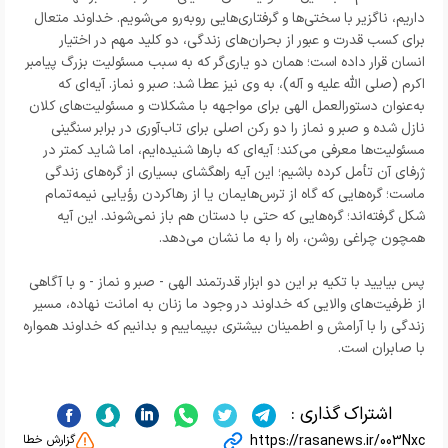
داریم، ناگزیر با سختی‌ها و گرفتاری‌هایی روبه‌رو می‌شویم. خداوند متعال
برای کسب قدرت و عبور از بحران‌های زندگی، دو کلید مهم در اختیار
انسان قرار داده است؛ همان دو یاری‌گر که به سبب مسئولیت بزرگ پیامبر
اکرم (صلی الله علیه و آله)، به وی نیز عطا شد: صبر و نماز. آیه‌ای که
به‌عنوان دستورالعمل الهی برای مواجهه با مشکلات و مسئولیت‌های کلان
نازل شده و صبر و نماز را دو رکن اصلی برای تاب‌آوری در برابر سنگینی
مسئولیت‌ها معرفی می‌کند؛ آیه‌ای که بارها شنیده‌ایم، اما شاید کمتر در
ژرفای آن تأمل کرده باشیم؛ این آیه راهگشای بسیاری از گره‌های زندگی
ماست؛ گره‌هایی که گاه از ترس‌هایمان یا از رهاکردن رؤیایی نیمه‌تمام
شکل گرفته‌اند؛ گره‌هایی که حتی با دستان هم باز نمی‌شوند. این آیه
همچون چراغی روشن، راه را به ما نشان می‌دهد.
پس بیایید با تکیه بر این دو ابزار قدرتمند الهی - صبر و نماز - و با آگاهی
از ظرفیت‌های والایی که خداوند در وجود ما زنان به امانت نهاده، مسیر
زندگی را با آرامش و اطمینان بیشتری بپیماییم و بدانیم که خداوند همواره
با صابران است.
اشتراک گذاری :
https://rasanews.ir/003Nxc
گزارش خطا