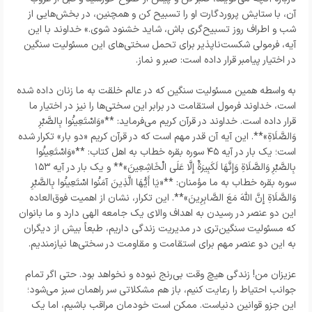
آن، با ستایش پروردگارت او را تسبیح کن و همچنین، در بخش‌هایی از
شب و اطراف روز تسبیح‌گری باش، شاید خشنود شوی.» خداوند با این
آیه، فرمولی شکست‌ناپذیر برای تحمل سختی‌های این مسئولیت سنگین
در اختیار پیامبر قرار داده است: صبر و نماز.
به واسطه همین مسئولیت سنگین که در عالم خلقت به ما زنان داده شده
است، خداوند فرمول استقامت در برابر این سختی‌ها را نیز در اختیار ما
قرار داده است. خداوند در قرآن کریم می‌فرماید: **«وَاسْتَعِينُوا بِالصَّبْرِ
وَالصَّلَاةِ»**. این آیه آن قدر مهم است که در قرآن کریم «دو بار» تکرار شده
است؛ یک بار در آیه ۴۵ سوره بقره خطاب به اهل کتاب: **«وَاسْتَعِينُوا
بِالصَّبْرِ وَالصَّلَاةِ وَإِنَّهَا لَكَبِيرَةٌ إِلَّا عَلَى الْخَاشِعِينَ»** و یک بار در آیه ۱۵۳
سوره بقره خطاب به ما مؤمنان: **«يَا أَيُّهَا الَّذِينَ آمَنُوا اسْتَعِينُوا بِالصَّبْرِ
وَالصَّلَاةِ إِنَّ اللَّهَ مَعَ الصَّابِرِينَ»**. این تکرار، نشان از اهمیت فوق‌العاده
این دو عنصر در رسیدن به اهداف والای یک جامعه الهی دارد و ما بانوان
که مسئولیت سنگین‌تری در مدیریت زندگی داریم، طبعاً بیش از دیگران
به این دو عنصر مهم برای استقامت و مقاومت در سختی‌ها نیازمندیم.
عزیزان من! زندگی هیچ وقت بی‌رنج نبوده و نخواهد بود. حتی اگر تمام
جوانب احتیاط را رعایت کنیم، باز هم مشکلاتی سر راهمان سبز می‌شود؛
این جزو قوانین دنیاست. ممکن است خودمان مراقب باشیم، اما یک