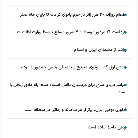
اطعام روزانه ۲۰ هزار زائر در حرم بانوی کرامت تا پایان ماه صفر
بازداشت ۲۱ مزدور موساد و ۴ شرور مسلح توسط وزارت اطلاعات
برائت از دشمنان ایران و اسلام
بخش اول گفت وگوی صریح و تفصیلی رئیس جمهور با مردم
سراسر دریای سرخ برای عربستان ناامن است/ صنعا راه مانور ریاض را
بست
فناوری بومی ایران، برتر از هر سامانه وارداتی در منطقه است
ارتش کاملاً آماده است