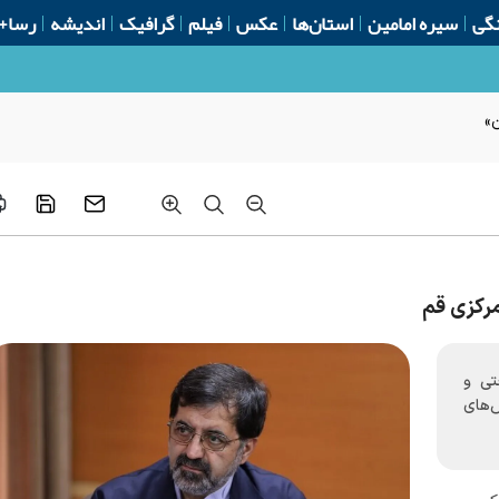
گی
سیره امامین
استان‌ها
عکس
فیلم
گرافیک
اندیشه
رسا+
ن»
رکزی قم
تی و
‌های