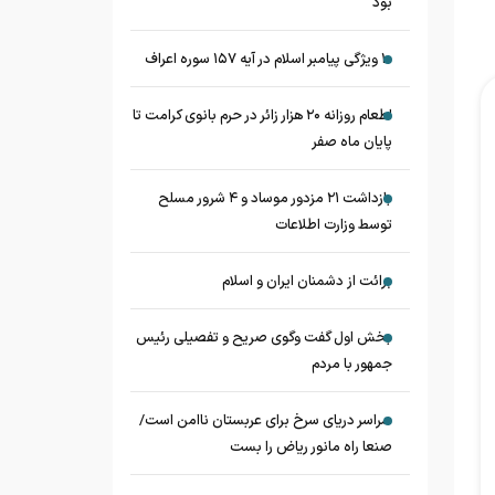
بود
۱۰ ویژگی پیامبر اسلام در آیه ۱۵۷ سوره اعراف
اطعام روزانه ۲۰ هزار زائر در حرم بانوی کرامت تا
پایان ماه صفر
بازداشت ۲۱ مزدور موساد و ۴ شرور مسلح
توسط وزارت اطلاعات
برائت از دشمنان ایران و اسلام
بخش اول گفت وگوی صریح و تفصیلی رئیس
جمهور با مردم
سراسر دریای سرخ برای عربستان ناامن است/
صنعا راه مانور ریاض را بست