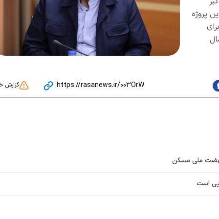
بر
ین پروژه
رای
ال
https://rasanews.ir/003OrW
گزارش خ
 نهضت ملی مسکن
یی است