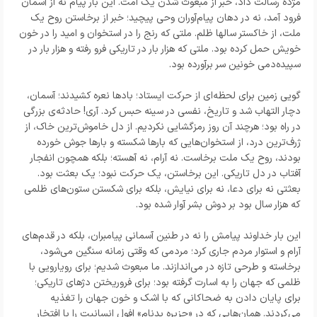
مژده رسالت داد، خبر از مبعوث شدن یک امت. این بار پیام نه از آسمان
فرود آمد، نه در دهان پیام‌آوران وحی پیچید؛ خبر از برخاستن روح یک
ملت، از خاکستر سالها ظلم. ملتی که رنج را در استخوان و امید را در خون
خویش حمل کرده بود. ملتی که هزار بار در تاریکی فرو رفته و هزار بار در
سپیده‌دمی خونین سر برآورده بود.
گویی زمین برای لحظه‌ای از حرکت ایستاد؛ بادها نعره کشیدند؛ آسمان،
دچار التهاب شد و تاریخ، نفسی در سینه حبس کرد. آری! حادثه‌ی بزرگی
در راه بود؛ هرچند آن روز رمزگشایی نکردیم. از دل خاموش‌ترین خاک، از
ژرف‌ترین درد، از استخوان‌هایی که بارها شکسته و بارها جوش خورده
بودند، روح یک ملت برخاست. نه آرام، نه آهسته؛ بلکه همچون انفجار
آفتاب در دل تاریکی. این برخاستن، یک حرکت نبود؛ یک بعثت بود.
بعثتی نه برای دعا، نه برای نیایش، بلکه برای شکستن ستون‌های ظلمی
که هزار سال بود بر دوش بشر آوار شده بود.
این بار خداوند پیامش را نه در طنین آسمانی پیامبران، بلکه در قدم‌های
آرام و استوار مردم جاری کرد؛ مردمی که وقتی زمانه سنگین می‌شود،
برخاسته و طرحی تازه در می‌اندازند. ما مبعوث شدیم؛ برای رویارویی با
ظلمی که جهان را به اسارت گرفته بود؛ برای فروریختن دژهای تاریکی؛
برای پایان دادن به ضحاکانی که با اشک و خون جهان را تغذیه
می‌کردند. همان‌هایی که در «جزیره بدنام» افول انسانیت را با افتخار