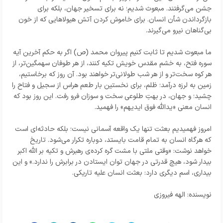
جشن می‌گرفتند. مبعوث شدیم؛ نه برای تسخیر جهان، بلکه برای
بازگرداندن شأن انسان. برای خاموش کردن آتش هیولاهایی که از خون
بی‌گناهان نیرو می‌گیرند.
ما مبعوث شدیم تا ثابت کنیم پیروان محمد (ص) اگر به حکم آخرین آیه
سوره فتح، به خشم مقدس خویش تکیه کنند، از هر طوفان سهمگین‌تر، از
هر کوه سخت‌تر و از هر شب طولانی‌تر خواهند بود. آن روز که برخاستیم،
زمین به لرزه درآمد؛ ظلم، برای نخستین بار طعم هراس از سجیل و فتاح را
چشید؛ و جهان، در بهتِ طلوعی سخت و سوزان فرو رفت. این روز بود که
انسان معنی «یدالله فوق ایدیهم» را فهمید.
امروز فهمیدیم بعثت تنها یک واقعه آسمانی نیست؛ بلکه حادثه‌ای است
که هرگاه انسان به تمام قامت بایستد، دوباره تکرار می‌شود. تاریخ
خواهد نوشت: «وقتی ملتی با مشت گره کرده‌ی رهبرش و تکیه بر الله اکبر
بیدار شود، هیچ قدرتی در جهان توان ایستادن در برابرش را ندارد.» و این
بیداری، اسم دیگری دارد: بعثت انسان علیه تاریکی.
نویسنده: الهه فیروزی