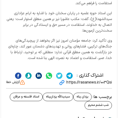
استقامت را فراهم می‌کند.
این استاد حوزه علمیه در پایان سخنان خود با اشاره به ایام عزاداری
سیدالشهدا(ع)، گفت: مکتب عاشورا نیز بر همین منطق استوار است؛ یعنی
اتصال به خداوند، استقامت در مسیر حق و ایستادگی در برابر
سخت‌ترین آزمون‌ها.
وی تأکید کرد: جامعه مؤمنان امروز نیز اگر بخواهد از پیچیدگی‌های
جنگ‌های ترکیبی، فشارهای روانی و تهدیدهای دشمنان عبور کند، چاره‌ای
جز بازگشت به همین منطق قرآنی ندارد؛ منطقی که بر توحید، ارتباط با
خدا، صبر، استقامت و اعتماد به نصرت الهی بنا شده است.
اشتراک گذاری :
https://rasanews.ir/003Qsi
گزارش خطا
برچسب ها:
یزدان پناه
سیدیدالله یزدان‌پناه
استاد فلسفه و عرفان
شب ششم محرم