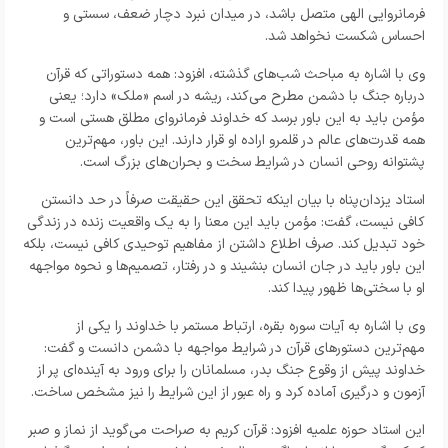
فرمانروایی الهی متصل باشد، در میدان نبرد دچار ضعف، سستی و
احساس شکست نخواهد شد.
وی با اشاره به مباحث شب‌های گذشته، افزود: همه دستوراتی که قرآن
درباره جنگ با دشمن مطرح می‌کند، ریشه در اسم «ملک» دارد؛ یعنی
مؤمن باید به این باور برسد که خداوند فرمانروای مطلق هستی است و
همه قدرت‌های عالم در قلمرو اراده او قرار دارند. این باور، مهم‌ترین
پشتوانه روحی انسان در شرایط سخت و بحران‌های بزرگ است.
استاد یزدان‌پناه با بیان اینکه تحقق این حقیقت صرفاً در حد دانستن
کافی نیست، گفت: مؤمن باید این معنا را به یک واقعیت زنده در زندگی
خود تبدیل کند. صرف اطلاع داشتن از مفاهیم توحیدی کافی نیست، بلکه
این باور باید در جان انسان بنشیند و در رفتار، تصمیم‌ها و نحوه مواجهه
او با سختی‌ها ظهور پیدا کند.
وی با اشاره به آیات سوره بقره، ارتباط مستمر با خداوند را یکی از
مهم‌ترین دستورهای قرآن در شرایط مواجهه با دشمن دانست و گفت:
خداوند پیش از وقوع جنگ بدر، مسلمانان را برای ورود به آینده‌ای پر از
آزمون و درگیری آماده کرد و راه عبور از این شرایط را نیز مشخص ساخت.
این استاد حوزه علمیه افزود: قرآن کریم به صراحت می‌گوید از نماز و صبر