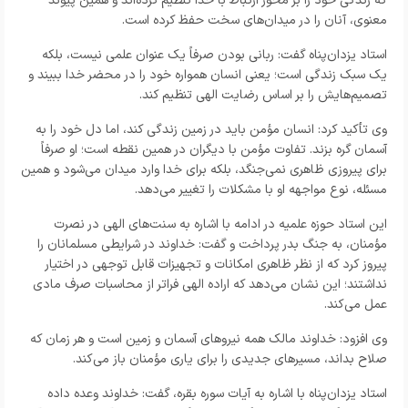
که زندگی خود را بر محور ارتباط با خدا تنظیم کرده‌اند و همین پیوند
معنوی، آنان را در میدان‌های سخت حفظ کرده است.
استاد یزدان‌پناه گفت: ربانی بودن صرفاً یک عنوان علمی نیست، بلکه
یک سبک زندگی است؛ یعنی انسان همواره خود را در محضر خدا ببیند و
تصمیم‌هایش را بر اساس رضایت الهی تنظیم کند.
وی تأکید کرد: انسان مؤمن باید در زمین زندگی کند، اما دل خود را به
آسمان گره بزند. تفاوت مؤمن با دیگران در همین نقطه است؛ او صرفاً
برای پیروزی ظاهری نمی‌جنگد، بلکه برای خدا وارد میدان می‌شود و همین
مسئله، نوع مواجهه او با مشکلات را تغییر می‌دهد.
این استاد حوزه علمیه در ادامه با اشاره به سنت‌های الهی در نصرت
مؤمنان، به جنگ بدر پرداخت و گفت: خداوند در شرایطی مسلمانان را
پیروز کرد که از نظر ظاهری امکانات و تجهیزات قابل توجهی در اختیار
نداشتند؛ این نشان می‌دهد که اراده الهی فراتر از محاسبات صرف مادی
عمل می‌کند.
وی افزود: خداوند مالک همه نیروهای آسمان و زمین است و هر زمان که
صلاح بداند، مسیرهای جدیدی را برای یاری مؤمنان باز می‌کند.
استاد یزدان‌پناه با اشاره به آیات سوره بقره، گفت: خداوند وعده داده