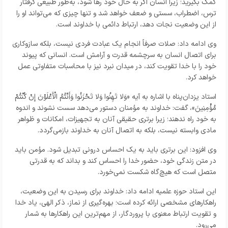
کمک بگیرید؛ زیرا انسان اگر به حال خود رها شود، به‌طور طبیعی گرفتار
ترس، اضطراب، سستی و ضعف خواهد شد و تنها چیزی که می‌تواند او را
از این وضعیت نجات دهد، ارتباط دائمی با خداوند است.
وی ادامه داد: صلات صرفاً انجام یک عبادت فردی نیست، بلکه سازوکاری
برای اتصال انسان به سرچشمه قدرت و آرامش است. انسانی که پیوند
خود را با خدا تقویت کند، در میدان نبرد نیز با محاسبات متفاوتی عمل
خواهد کرد.
استاد یزدان‌پناه با اشاره به آیه «وَلا تَهِنُوا وَلا تَحْزَنُوا وَأَنْتُمُ الْأَعْلَوْنَ إِنْ کُنْتُمْ
مُؤْمِنِینَ»، گفت: خداوند به مؤمنان دستور می‌دهد سست نشوند و اندوه
به خود راه ندهند؛ زیرا برتری حقیقی آنان به تجهیزات، امکانات و ظواهر
مادی وابسته نیست، بلکه به اتصال آنان به خداوند بازمی‌گردد.
وی افزود: این برتری باید به یک احساس درونی تبدیل شود. مؤمن باید
در متن زندگی خود، حضور خدا را احساس کند و بداند که به قدرتی
متصل است که هیچ‌گاه شکست نمی‌خورد.
این استاد حوزه علمیه ادامه داد: خداوند برای رسیدن به این وضعیت،
راهکارهای مشخصی ارائه کرده است؛ بهره‌گیری از نماز، ذکر الهی، یاد خدا
و تقویت ارتباط معنوی با پروردگار، از مهم‌ترین این راهکارها به شمار
می‌رود.