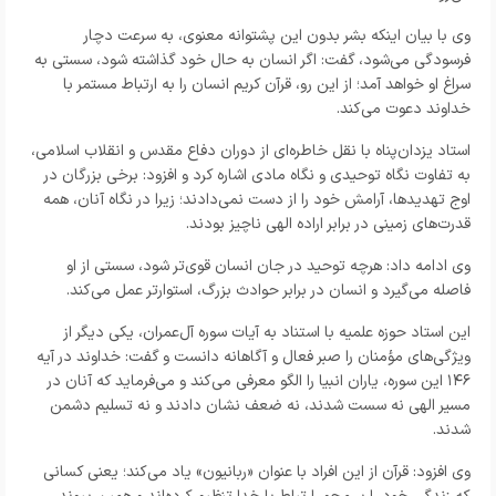
وی با بیان اینکه بشر بدون این پشتوانه معنوی، به سرعت دچار
فرسودگی می‌شود، گفت: اگر انسان به حال خود گذاشته شود، سستی به
سراغ او خواهد آمد؛ از این رو، قرآن کریم انسان را به ارتباط مستمر با
خداوند دعوت می‌کند.
استاد یزدان‌پناه با نقل خاطره‌ای از دوران دفاع مقدس و انقلاب اسلامی،
به تفاوت نگاه توحیدی و نگاه مادی اشاره کرد و افزود: برخی بزرگان در
اوج تهدیدها، آرامش خود را از دست نمی‌دادند؛ زیرا در نگاه آنان، همه
قدرت‌های زمینی در برابر اراده الهی ناچیز بودند.
وی ادامه داد: هرچه توحید در جان انسان قوی‌تر شود، سستی از او
فاصله می‌گیرد و انسان در برابر حوادث بزرگ، استوارتر عمل می‌کند.
این استاد حوزه علمیه با استناد به آیات سوره آل‌عمران، یکی دیگر از
ویژگی‌های مؤمنان را صبر فعال و آگاهانه دانست و گفت: خداوند در آیه
۱۴۶ این سوره، یاران انبیا را الگو معرفی می‌کند و می‌فرماید که آنان در
مسیر الهی نه سست شدند، نه ضعف نشان دادند و نه تسلیم دشمن
شدند.
وی افزود: قرآن از این افراد با عنوان «ربانیون» یاد می‌کند؛ یعنی کسانی