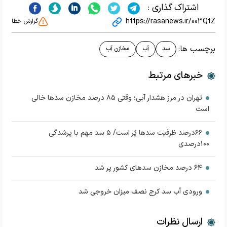
اشتراک گذاری :
https://rasanews.ir/003QtZ
گزارش خطا
برچسب ها:
سد
آب
مخازن آب
خبرهای مرتبط
تهران در مرز هشدار آبی؛ وقتی ۸۵ درصد مخازن سدها خالی
است
۶۶درصد ظرفیت سدها پُر است/ ۵ سد مهم با پرشدگی
۱۰۰درصدی
۶۴ درصد مخازن سد‌های کشور پر شد
ورودی آب سد کرج نصف میزان خروجی شد
ارسال نظرات