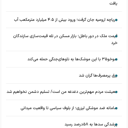
یافت
دریاچه ارومیه جان گرفت؛ ورود بیش از ۴.۵ میلیارد مترمکعب آب
قیمت ملک در دور باطل؛ بازار مسکن در تله قیمت‌سازی سازندگان
خرد
سوخو۳۵ با این موشک‌ها به ناوهای‌جنگی حمله می‌کند
برق پرمصرف‌ها گران شد
معیشت مردم مهم‌ترین دغدغه من است/ تسلیم دشمن نخواهیم شد
سامانه ضد موشکی لیزری؛ از بلوف سیاسی تا واقعیت میدانی
پرشدگی سدها به ۵۸درصد رسید