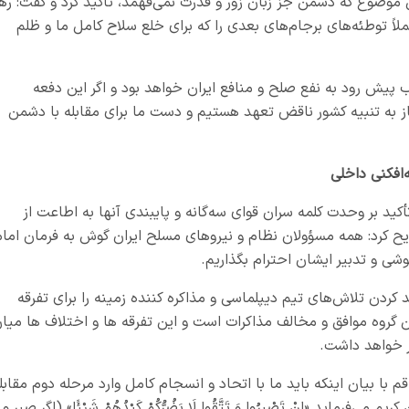
 موضوع که دشمن جز زبان زور و قدرت نمی‌فهمد، تأکید کرد و گفت: رهب
لاً توطئه‌های برجام‌های بعدی را که برای خلع سلاح کامل ما و ظلم
 پیش رود به نفع صلح و منافع ایران خواهد بود و اگر ا
ین دفعه
از به تنبیه کشور ناقض تعهد هستیم و دست ما برای مقابله با دشمن
‌افکنی داخلی
د بر وحدت کلمه سران قوای سه‌گانه و پایبندی آنها به اطاعت از
 کرد: همه مسؤولان نظام و نیروهای مسلح ایران گوش‌ به‌ فرمان امام
وشی و تدبیر ایشان احترام بگذاریم.
 کردن تلاش‌های تیم دیپلماسی و مذاکره کننده زمینه را برای تفرقه
ن گروه موافق و مخالف مذاکرات است و این تفرقه ها و اختلاف ها میا
ر خواهد داشت.
بیان اینکه باید ما با اتحاد و انسجام کامل وارد مرحله دوم مقابل
می‌فرماید «إِنْ تَصْبِرُوا وَ تَتَّقُوا لَا يَضُرُّكُمْ كَيْدُهُمْ شَيْئًا» (اگر صبر و