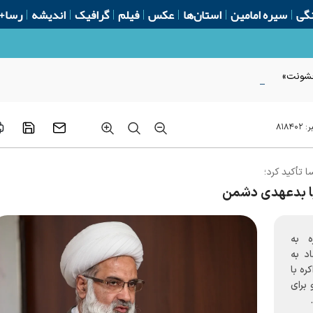
گی
سیره امامین
استان‌ها
عکس
فیلم
گرافیک
اندیشه
رسا+
 خشونت»
ر:
۸۱۸۴۰۲
 تأکید کرد؛
 با بدعهدی دشمن
 به
اد به
ره با
 برای