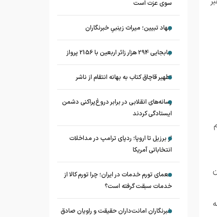
ر
سوی عزت است
جهاد تبیین؛ میراث زینبیِ خبرنگاران
جابجایی 294 هزار زائر اربعین با 2156 پرواز
تطهیر قاچاق کتاب به بهانه انتقام از ناشر
رسانه‌های انقلابی در برابر دروغ‌پراکنی دشمن
ایستادگی کردند
از برزیل تا اروپا؛ ردپای ترامپ در مداخلات
انتخاباتی آمریکا
ن
معمای تورم خدمات در ایران؛ چرا تورم کالا از
خدمات سبقت گرفته است؟
ه
خبرنگاران امانت‌داران حقیقت و راویان صادق