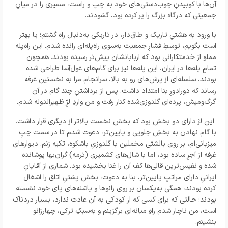
آن‌ها با کوبیدنِ چوب‌دستی‌های خود به چپ و راست، مسیری را در میانِ
جمعیتی که درگاهِ بزرگ را پر کرده بود، گشودند.
با ورود به هشتیِ تاریک و طاق‌دار، در تاریکی به‌دنبال راه گشتم؛ یا بهتر
است بگویم، توسطِ فشارِ جمعیت به‌سوی راه‌پله‌ای رانده شدم. این راه‌پله
مملو از خدمتکارانی بود که اربابانشان پیش‌تر رسیده بودند. همچون
تمامِ پله‌ها در ایران، این پله‌ها نیز برای گام‌های غول‌آسا طراحی شده
بودند، سلسله‌ای از پرش‌های رو به بالا، سرانجام مرا به نخستین غرفه
رساند که دورادورِ بنا امتداد داشت. پس از برداشتنِ چند گام در آن
گرگ‌ومیش، پرده‌ای گلدوزی‌شده کنار رفت و من واردِ لژِ ظهیرالدوله شدم.
این لژ دارای دو بخش بود که بخش نخست بالاتر از دیگری قرار داشت.
با گام نهادن به بخشِ جلویی و پایین‌تر، دعوت شدم تا در سمت چپِ
میزبانی‌ام، بر روی بالشتی مخملین با گلدوزیِ باشکوه، تکیه زنم. دیوارهای
غرفه از آجرِ ساده بود، اما با شال‌های کشمیری (ترمه‌) گران‌بها پوشانده
شده و نفیس‌ترین قالی‌ها کفِ آن را غنا بخشیده بود. شماری از آقایانِ
ایرانیِ دارای مراتبِ پایین‌تر، بنا به دعوت، بخشِ پشتیِ اتاق را اشغال
کرده بودند، همگی به‌یکسان بر روی زانوها و پاشنه‌های پای خود نشسته
بودند؛ حالتی که برای کسی که از کودکی به آن عادت ندارد، بسیار دردناک
است، من ناچار شدم راهِ میانه‌ای برگزینم و به‌سبکِ ترکی، چهارزانو
بنشینم.