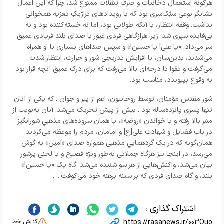
هرگونه استعمال دخانیات و صرف تنقلات ممنوع شد، چرا که این اعمال
نشانگر نوعی سبُک‌سری بود که با رویدادهای تراژیکِ تعزیه همخوانی
نداشت. وقفه‌ انتظار، با آنکه طولانی بود، اما نه خسته‌کننده بود و نه
بی‌فایده سپری شد؛ زیرا هرازگاهی فردی غیور با صدای بلند فریادی عمیق
سر می‌داد: «یا علی! یا حسین!» و سپس صداهای بسیاری با او همراه
می‌شدند، بدین‌سان، با افزایش تدریجی شور و حرارت، انتظار شدت
می‌گرفت و تقوا تا درجه‌ای بالا می‌رفت که برای درک عمیق آنچه قرار بود
به وقوع بپیوندد، مناسب بود.
شور مقدس مؤمنان، توسط روحانیون، اعم از پیر و جوان ـ که یکی از آنان
تنها پسری پانزده‌ساله بود ـ بیش از پیش تحریک می‌شد. آنان به‌نوبت از
منبر بالا رفته و با خواندنِ «روضه»، یا همان سروده‌های مذهبیِ شورانگیز
در بابِ فضایل و شهادتِ علی[ع] و امامان، مردم را موعظه می‌کردند.
همان‌گونه که در یک گردهماییِ مذهبی همواره صدای «آمین» به گوش
می‌رسد، در اینجا نیز هرگاه جملاتی به‌طور ویژه فصیح و با لحنی پرشور
بیان می‌شد، واکنش‌هایی از هر سو شنیده می‌شد؛ گاه یک «یا حسین!»
بلند، و گاه صدای فردی که بر سینه‌ برهنه‌ خود می‌کوفت... .
اشتراک گذاری :
https://rasanews.ir/003Quo
گزارش خطا