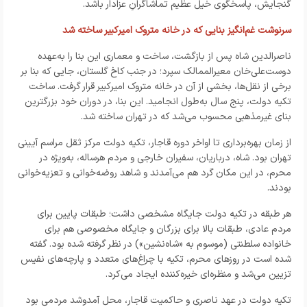
گنجایش، پاسخگوی خیل عظیم تماشاگرانِ عزادار باشد.
سرنوشت غم‌انگیز بنایی که در خانه متروک امیرکبیر ساخته شد
ناصرالدین شاه پس از بازگشت، ساخت و معماری این بنا را به‌عهده
دوست‌علی‌خان معیرالممالک سپرد؛ در جنب کاخ گلستان، جایی که بنا بر
برخی از نقل‌ها، بخشی از آن در خانه متروک امیرکبیر قرار گرفت. ساخت
تکیه دولت، پنج سال به‌طول انجامید. این بنا، در دوران خود بزرگترین
بنای غیرمذهبی محسوب می‌شد که در تهران ساخته شد.
از زمان بهره‌برداری تا اواخر دوره قاجار، تکیه دولت مرکز ثقل مراسم آیینی
تهران بود. شاه، درباریان، سفیران خارجی و مردم هرساله، به‌ویژه در
محرم، در این مکان گرد هم می‌آمدند و شاهد روضه‌خوانی و تعزیه‌خوانی
بودند.
هر طبقه در تکیه دولت جایگاه مشخصی داشت؛ طبقات پایین برای
مردم عادی، طبقات بالا برای بزرگان و جایگاه مخصوصی هم برای
خانواده سلطنتی (موسوم به «شاه‌نشین») در نظر گرفته شده بود. گفته
شده است در روزهای محرم، تکیه با چراغ‌های متعدد و پارچه‌های نفیس
تزیین می‌شد و منظره‌ای خیره‌کننده ایجاد می‌کرد.
تکیه دولت در عهد ناصری و حاکمیت قاجار، محل آمدوشد مردمی بود