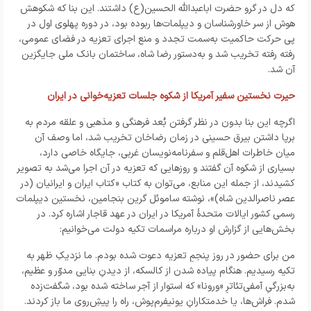
که دل در گرو حضرت اباعبدالله الحسین(ع) داشتند. این بنا که شکوهش
هوش از سر خاورشناسان و دیپلمات‌ها ربوده بود، در دوره پهلوی اول در
پی حرکت حاکمیت به‌سمت تجدد و منع اجرای تعزیه در فضای عمومی،
رفته رفته تخریب شد و به‌دستور رضا شاه، ساختمان بانک ملی جایگزین
آن شد.
حیرت نخستین سفیر آمریکا از شکوه جلسات تعزیه‌خوانی در ایران
اگرچه این بنا بدون در نظر گرفتن بُعد فرهنگی و مذهبی و علقه مردم به
برپا داشتن بیرق حسینی در زمان رضاخان تخریب شد، اما وصف آن
میان خاطرات اهل‌قلم و سفرنامه‌نویسان غربی، جایگاه خاصی دارد،
بسیاری از شکوه آن گفتند و روزهایی که تعزیه در آن اجرا می‌شد به تصویر
کشیدند، از جمله این منابع، می‌توان به کتاب «کتاب ایران و ایرانیان (در
عصر ناصرالدین شاه)»، نوشته ساموئل گرین بنجامین، نخستین دیپلمات
رسمی کشور ایالات متحدهٔ آمریکا در ایران در عهد قاجار اشاره کرد. در
بخش‌هایی از گزارش او درباره مراسمات تکیه دولت می‌خوانیم:
من برای حضور در روز پنجمِ تعزیه دعوت شده بودم. ما نزدیکِ ظهر به
تکیه رسیدیم. هنگام پیاده شدن از کالسکه، از دیدنِ بنایی مدوّر و عظیم،
به‌بزرگیِ آمفی‌تئاترِ «ورونا» که استوار از آجر ساخته شده بود، شگفت‌زده
شدم. فراش‌ها، یا خدمتکارانِ یونیفرم‌پوش، راه را پیشِ‌روی ما باز کردند.