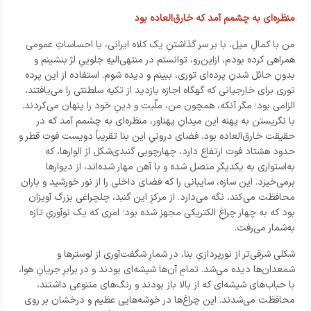
منظره‌ای به چشمم آمد که خارق‌العاده بود
من با کمالِ میل، با بر سر گذاشتنِ یک کلاه ایرانی، با احساساتِ عمومی
همراهی کرده بودم، ازاین‌رو، توانستم در منتهی‌الیهِ جلوییِ لژ بنشینم و
بدونِ حائل شدنِ پرده‌ای توری، ببینم و دیده شوم. استفاده از این پرده‌
توری برای خارجیانی که گهگاه اجازه‌ بازدید از تکیه‌ سلطنتی را می‌یافتند،
الزامی بود؛ مگر آنکه، همچون من، ملّیت و دینِ خود را پنهان می‌کردند.
با نگریستن به پهنه‌ این میدانِ پهناور، منظره‌ای به چشمم آمد که در
حقیقت خارق‌العاده بود. فضای درونیِ این بنا تقریباً دویست فوت قطر و
حدود هشتاد فوت ارتفاع دارد، چهارچوبی گنبدی‌شکل از الوارها، که
به‌استواری به یکدیگر متصل شده و با آهن مهار شده‌اند، از دیوارها
برمی‌خیزد. این سازه، سایبانی را که فضای داخلی را از نور خورشید و باران
محافظت می‌کند، نگه می‌دارد. از مرکزِ این گنبد، چلچراغی بزرگ آویزان
بود که به چهار چراغِ الکتریکی مجهز شده بود؛ امری که یک نوآوریِ تازه
به‌شمار می‌رفت.
شکلی شرقی‌تر از نورپردازیِ بنا، در شمارِ شگفت‌آوری از لوسترها و
شمعدان‌ها دیده می‌شد. تمامِ آن‌ها شیشه‌ای بودند و در برابرِ جریانِ هوا،
با حباب‌های شیشه‌ای که از بالا باز بودند و رنگ‌های متنوعی داشتند،
محافظت می‌شدند. این چراغ‌ها در خوشه‌هایی عظیم و درخشان بر روی