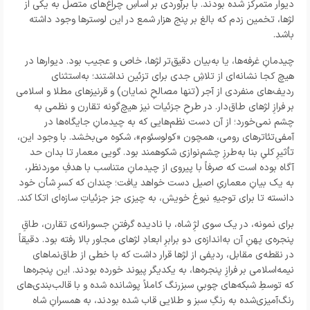
دیوار متمرکز شده بودند. با برآوردی بر اساسِ چراغ‌های متصل به یکی از
لژها، تخمین زدم که بالغ بر پنج هزار شمع در این لوسترها وجود داشته
باشد.
چیدمانِ غرفه‌ها، یا به‌بیان دقیق‌تر لژها، خاص و عجیب بود. دیوارها در
هیچ کجا نشانه‌ای از تلاشِ جدی برای تزئین نداشتند؛ به‌استثنای
ردیف‌های منفردی از آجر (تنها مصالحِ نمایان) و قرنیزهای مطلا و اسلامی
بر فرازِ لژهای طاق‌دار. در طرحِ جزئیات نیز هیچ‌گونه تقارن و نظمی به
چشم نمی‌خورد؛ از آن دست نظم‌هایی که به چیدمانِ جایگاه‌ها در
آمفی‌تئاترهای رومی، همچون «کولوسئوم»، شکوه می‌بخشد. با وجود این،
تأثیرِ کلیِ بنا به‌طرزِ چشم‌نوازی شکوهمند بود. گویی معمار تا بدان حد
آگاه بوده است که صرفاً با پیروی از چیدمانِ متناسب با هدفِ موردنظر،
به یک بیانِ معماریِ اصیل دست خواهد یافت؛ چندان که کسرِ شأن خود
دانسته تا برای توجیهِ نبوغ خویش، به چیزی جز جزئیاتِ سازه‌ای اتکا کند.
برای نمونه، در یک سوی لژِ شاه، با نادیده گرفتنِ جسورانه‌ی تقارن، طاقِ
پنجره‌ی پهنِ آن به‌اندازه‌ی دو برابرِ ابعادِ لژهای مجاور بالا رفته بود. دقیقاً
در نقطه‌ی مقابل، ردیفی از لژها قرار داشت که با خطی از طاق‌نماهای
نیمه‌اسلامی بر فرازِ پنجره‌ها، به یکدیگر پیوند خورده بودند. این پنجره‌ها
که توسطِ شبکه‌های چوبیِ سبزرنگ کاملاً پوشانده شده و با قالب‌بندی‌های
رنگ‌آمیزی‌شده به رنگِ سبز و طلایی قاب شده بودند، به همسرانِ شاه