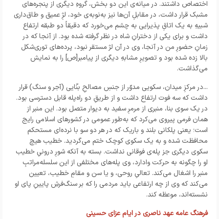
اختصاص داشتند. در میانه‌ی این دو بخش، گروهِ دیگری از پنجره‌های
مشبک قرار داشت، در مقابلِ آن‌ها نیز به‌نوبه‌ی خود، لژِ عمیق و طاق‌داری
شبیهِ به یک اتاقِ پذیرایی به چشم می‌خورد که دقیقاً دو طبقه ارتفاع
داشت و برای یکی از دخترانِ شاه در نظر گرفته شده بود. از آنجا که در
زمانِ حضورِ من در آنجا، وی در آن لژ مستقر نبود، پرده‌های توری‌شکل
بالا زده شده بود و تصویرِ مشابهِ دیگری از پیامبر[ص] را به نمایش
می‌گذاشت.
...در مرکزِ میدان، سکویی مدوّر از جنسِ مصالحِ بنّایی (آجر و سنگ) قرار
داشت که سه فوت ارتفاع داشت و از طریقِ دو راه‌پله قابل دسترسی بود.
در یک سوی بنا، منبری از مرمرِ سفید به دیوار متصل بود. این منبر از
همان فرمی پیروی می‌کرد که به‌طور عمومی در کشورهای اسلامی رایج
است؛ یعنی پلکانی بلند و باریک که در هر دو سو با نرده‌ای مستحکم
محافظت شده و به یک سکوی کوچک ختم می‌گردید. خطیب هیچ
سکوی دیگری جز پله‌ی فوقانی نداشت. بسته به آنکه شورِ درونیِ خطیب
او را چگونه به حرکت وادارد، وی پله‌های مختلفی از این سلسله‌مراتبِ
منبر را اشغال می‌کند. تعالیِ روحی، و یا سن و مقامِ خطیب، تعیین
می‌کند که وی از چه ارتفاعی باید مردمی را که بر سنگ‌فرشِ پایینِ پای او
نشسته‌اند، موعظه کند.
فرهنگ عامه عهد ناصری در ایام عزای حسینی