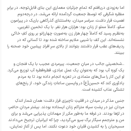
اما به‌زودی دریافتم که تمامِ جزئیاتِ معماریِ این بنای قابلِ‌توجه، در برابرِ
منظره‌ شگرفی که توسط جمعیت گردآمده ارائه می‌شد، در درجه‌‌دوم
اهمیت قرار داشت. سراسر میدان، به‌استثنای گذرگاهی باریک در پیرامون
سکو، کاملاً مملو از زنان بود؛ هزاران هزار نفر. با یک تخمینِ تقریبی،
به‌نظرم رسید که کاملاً چهار هزار زن به‌صورتِ چهارزانو بر روی کفِ خاکی
نشسته‌اند. این کف با شیبی ملایم ساخته شده بود تا کسانی که در
ردیف‌های عقب قرار داشتند بتوانند از بالای سرِ افرادِ پیشینِ خود صحنه را
ببینند.
...شخصیتی جالب در میانِ جمعیت، پیرمردی عجیب با یک فنجان و
یک کوزه‌ آب بود که به‌عنوانِ یک عملِ عبادی، قطره‌قطره آب توزیع می‌کرد.
او این کار را سال‌های متمادی در تعزیه انجام داده بود تا به مردم
یادآوری کند که حسین[ع] در واپسین ساعاتِ زندگی خود، از رنج‌های
تشنگی عذاب کشیده است.
جنسِ مذکر در میدان در اقلیتِ ناچیزی قرار داشت؛ همان شمار اندکِ
مردان نیز در پشتِ سپاه متراکم زنان ایستاده بودند. بیشتر مردانِ حاضر،
در لژها بودند. در غرفه‌ ما به‌طور مکرر از مهمانان پذیرایی می‌شد و برای
من و مترجمم سیگار برگ سِرو می‌گردید، چرا که ایرانیان ترجیح می‌دادند
مسیحیان را به کشیدنِ قلیانِ خود دعوت نکنند، اما پس از آغازِ نمایش،