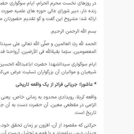
در روزهای نخست محرم الحرام، ایام سوگواری حضر
زنده دار، دبیر شورای عالی حوزه های علمیه صورت 
ارائه شد؛ مشروح این گفت و گو تقدیم حضورتان می
بسم الله الرحمن الرحیم.
الحمد لله ربّ العالمین و صلّی الله تعالی علی سیدن
المعصومین، سیّما بقیة‌الله فی الأرضین، أرواحنا فد
ایام سوگواری سیدالشهدا حضرت اباعبدالله الحسین ا
شیعیان و موالیان آن بزرگواران تسلیت عرض می‌کن
* عاشورا؛ جریانی فراتر از یک واقعه تاریخی
واقعه کربلا، رویدادی محدود به زمانی خاص، یع
الزامی در مقطعی معین، آن حضرت دست به آن جهاد 
تاریخ است.
حرکتی که مقصود از آن، افزون بر زمان تحقق خود، 
جریان درس بیاموزند و با فهم و تحلیل درست آن، در