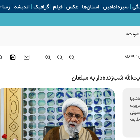
گی
سیره امامین
استان‌ها
عکس
فیلم
گرافیک
اندیشه
رسا+
 خشونت»
:
۸۱۸۴۹۳
الله شب‌زنده‌دار به مبلغان
شورا
ضرورت
سینی
ظایف