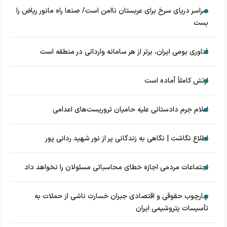
سراسر دریای سرخ برای عربستان ناامن است/ صنعا راه مانور ریاض را
بست
فناوری بومی ایران، برتر از هر سامانه وارداتی در منطقه است
ارتش کاملاً آماده است
اعلام جرم دادستانی علیه حامیان تروریست‌های اعدامی
اطلاع نگاشت | نگاهی به زندگانی پر از نور شهید ردانی پور
اجتماعات مردمی اجازه خطای محاسباتی مسئولان را نخواهد داد
چارچوب حقوقی و اقتصادی جبران خسارت ناشی از حملات به
تأسیسات پتروشیمی ایران