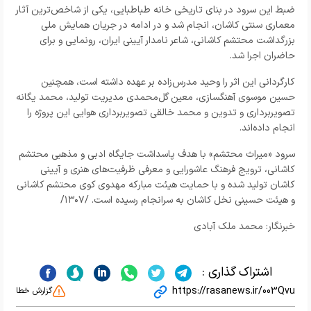
ضبط این سرود در بنای تاریخی خانه طباطبایی، یکی از شاخص‌ترین آثار
معماری سنتی کاشان، انجام شد و در ادامه در جریان همایش ملی
بزرگداشت محتشم کاشانی، شاعر نامدار آیینی ایران، رونمایی و برای
حاضران اجرا شد.
کارگردانی این اثر را وحید مدرس‌زاده بر عهده داشته است، همچنین
حسین موسوی آهنگسازی، معین گل‌محمدی مدیریت تولید، محمد یگانه
تصویربرداری و تدوین و محمد خالقی تصویربرداری هوایی این پروژه را
انجام داده‌اند.
سرود «میراث محتشم» با هدف پاسداشت جایگاه ادبی و مذهبی محتشم
کاشانی، ترویج فرهنگ عاشورایی و معرفی ظرفیت‌های هنری و آیینی
کاشان تولید شده و با حمایت هیئت مبارکه مهدوی کوی محتشم کاشانی
و هیئت حسینی نخل کاشان به سرانجام رسیده است. /۱۳۰۷/
خبرنگار: محمد ملک آبادی
اشتراک گذاری :
https://rasanews.ir/003Qvu
گزارش خطا