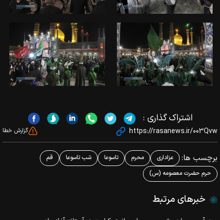
اشتراک گذاری :
https://rasanews.ir/003Qvw
گزارش خطا
برچسب ها:
عزاداری
محرم
تاسوعا
شب تاسوعا
قم
حرم حضرت معصومه (س)
خبرهای مرتبط