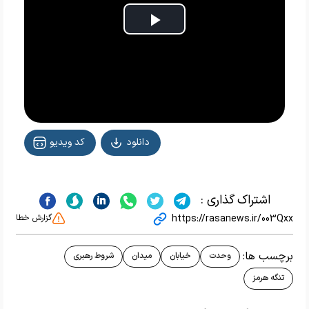
Play
Video
دانلود
کد ویدیو
اشتراک گذاری :
https://rasanews.ir/003Qxx
گزارش خطا
برچسب ها:
وحدت
خیابان
میدان
شروط رهبری
تنگه هرمز