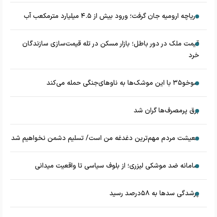
دریاچه ارومیه جان گرفت؛ ورود بیش از ۴.۵ میلیارد مترمکعب آب
قیمت ملک در دور باطل؛ بازار مسکن در تله قیمت‌سازی سازندگان
خرد
سوخو۳۵ با این موشک‌ها به ناوهای‌جنگی حمله می‌کند
برق پرمصرف‌ها گران شد
معیشت مردم مهم‌ترین دغدغه من است/ تسلیم دشمن نخواهیم شد
سامانه ضد موشکی لیزری؛ از بلوف سیاسی تا واقعیت میدانی
پرشدگی سدها به ۵۸درصد رسید