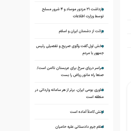
بازداشت ۲۱ مزدور موساد و ۴ شرور مسلح
توسط وزارت اطلاعات
برائت از دشمنان ایران و اسلام
بخش اول گفت وگوی صریح و تفصیلی رئیس
جمهور با مردم
سراسر دریای سرخ برای عربستان ناامن است/
صنعا راه مانور ریاض را بست
فناوری بومی ایران، برتر از هر سامانه وارداتی در
منطقه است
ارتش کاملاً آماده است
اعلام جرم دادستانی علیه حامیان