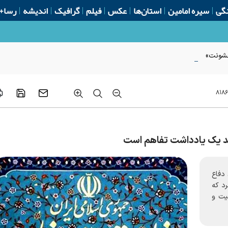
گی
سیره امامین
استان‌ها
عکس
فیلم
گرافیک
اندیشه
رسا+
 خشونت»
۸۱۸۶
د یک یادداشت تفاهم است
 دفاع
 کرد که
یت و