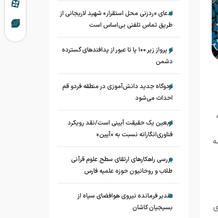
ادعای «ردزنی محل استقرار» شهید لاریجانی از
طریق تماس تلفنی بی‌اساس است
از پرواز زیر ۱۰۰ پا تا عبور از پدافند‌های گسترده
دشمن
اردوگاه جدید دانش‌آموزی در منطقه فردو قم
احداث می‌شود
ه مورخ 6 تیر ماه 1405 به
اربعین یک حقیقت آیینی است/نقد رویکرد
فناوری‌انگارانه نسبت به «آیین»
مه
بررسی راهکارهای ارتقای سطح علوم قرآنی
طلاب و روحانیون حوزه علمیه فارس
تقدیر فرمانده نیروی هوافضای سپاه از
وری
بسیجیان کاشان