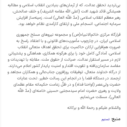
بی‌تردید تحقق عدالت، که از آرمان‌های بنیادین انقلاب اسلامی و مطالبه
همیشگی قائد شهید امّت (اعلی اللّه مقامه الشریف) و خلف صالحش،
رهبر معظم انقلاب اسلامی (مدّ ظلّه العالی) است، زمینه‌ساز افزایش
سرمایه اجتماعی، انسجام ملی و ارتقای کارآمدی نظام خواهد بود.
قرارگاه مرکزی خاتم‌الانبیاء(ص) و مجموعه نیروهای مسلح جمهوری
اسلامی ایران، در چارچوب مأموریت‌های قانونی و با اعتقاد راسخ به
ضرورت هم‌افزایی ارکان حاکمیت برای تحقق اهداف متعالی انقلاب
اسلامی، آمادگی کامل خود را برای هرگونه همکاری، هماهنگی و پشتیبانی
لازم در مسیر استقرار عدالت، صیانت از حقوق ملت، مقابله با تهدیدات و
مفاسد سازمان‌یافته و تقویت اقتدار و امنیت پایدار کشور اعلام می‌دارند.
از درگاه خداوند متعال، توفیقات روزافزون جناب‌عالی و همکاران مجاهد و
ارجمند در دستگاه قضا را در انجام این رسالت خطیر، تحت عنایات
حضرت ولی‌عصر (اواحنا فداه) و در ظلّ زعامت حکیمانه مقام عظمای
ولایت و رهبری حضرت امام سیدمجتبی حسینی خامنه‌ای (مدّ ظلّه
العالی)، مسئلت می‌نمایم.
والسّلام علیکم و رحمة اللّه و برکاته
منبع:
تسنیم