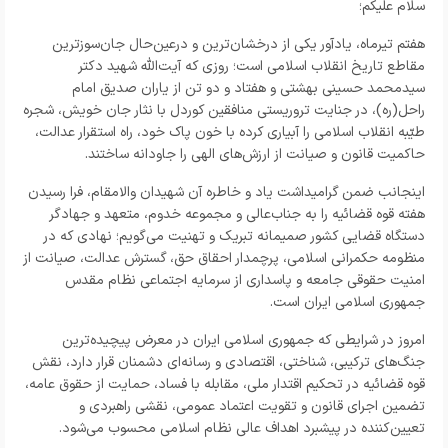
سلام علیکم؛
هفتم تیرماه، یادآور یکی از درخشان‌ترین و درعین‌حال جان‌سوزترین
مقاطع تاریخ انقلاب اسلامی است؛ روزی که آیت‌الله شهید دکتر
سیدمحمد حسینی بهشتی و هفتاد و دو تن از یاران صدیق امام
راحل(ره)، در جنایت تروریستی منافقین کوردل با نثار جان خویش، شجره
طیّبه انقلاب اسلامی را آبیاری کرده با خون پاک خود، راه استقرار عدالت،
حاکمیت قانون و صیانت از ارزش‌های الهی را جاودانه ساختند.
اینجانب ضمن گرامیداشت یاد و خاطره آن شهیدان والامقام، فرا رسیدن
هفته قوه قضائیه را به جناب‌عالی و مجموعه خدوم، متعهد و جهادگر
دستگاه قضایی کشور صمیمانه تبریک و تهنیت می‌گویم؛ نهادی که در
منظومه حکمرانی اسلامی، پرچمدار احقاق حق، گسترش عدالت، صیانت از
امنیت حقوقی جامعه و پاسداری از سرمایه اجتماعی نظام مقدس
جمهوری اسلامی ایران است.
امروز در شرایطی که جمهوری اسلامی ایران در معرض پیچیده‌ترین
جنگ‌های ترکیبی، شناختی، اقتصادی و رسانه‌ای دشمنان قرار دارد، نقش
قوه قضائیه در تحکیم اقتدار ملی، مقابله با فساد، حمایت از حقوق عامه،
تضمین اجرای قانون و تقویت اعتماد عمومی، نقشی راهبردی و
تعیین‌کننده در پیشبرد اهداف عالی نظام اسلامی محسوب می‌شود.