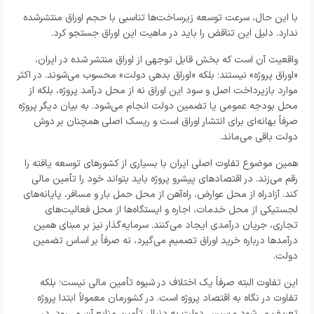
با این حال، سرعت توسعه زیرساخت‌ها تناسبی با حجم اوراق منتشرشده
ندارد. دلیل این تناقض را باید در ماهیت این اوراق جستجو کرد.
واقعیت آن است که بخش قابل توجهی از اوراق منتشر شده در ایران،
«اوراق پروژه» نیستند؛ بلکه «اوراق بدهی دولت» محسوب می‌شوند. در اکثر
موارد بازپرداخت اصل و سود این اوراق نه از محل درآمد پروژه، بلکه از
محل بودجه عمومی یا تضمین دولت انجام می‌شود. به بیان دیگر پروژه
صرفاً بهانه‌ای برای انتشار اوراق است و ریسک اصلی همچنان بر دوش
دولت باقی می‌ماند.
همین موضوع تفاوت اصلی ایران با بسیاری از کشورهای توسعه‌ یافته را
رقم می‌زند. در اقتصادهای پیشرو پروژه باید بتواند خود را تأمین مالی
کند. آزادراه از محل عوارض، راه‌آهن از محل حمل بار و مسافر، پایانه‌های
لجستیکی از محل خدمات، اجاره و ایستگاه‌ها از محل فعالیت‌های
تجاری، جریان درآمدی ایجاد می‌کنند. سرمایه‌گذار نیز بر مبنای همین
درآمدها درباره خرید اوراق تصمیم می‌گیرد، نه صرفاً بر اساس تضمین
دولت.
این تفاوت البته صرفاً یک اختلاف در شیوه تأمین مالی نیست؛ بلکه
تفاوت در نگاه به اقتصاد پروژه است. در کشورمان معمولاً ابتدا پروژه
تعریف می‌شود و سپس دولت به دنبال تأمین منابع آن می‌رود. در