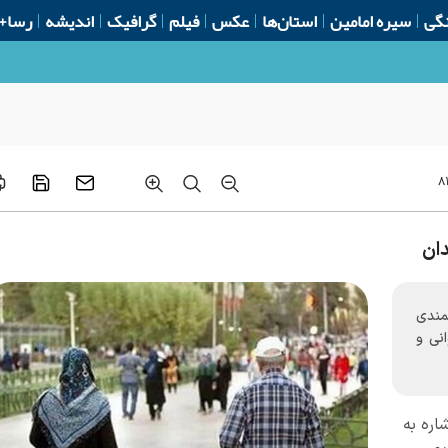
گی
سیره امامین
استان‌ها
عکس
فیلم
گرافیک
اندیشه
رسا+
۸
ان
مندی
نی و
اره به