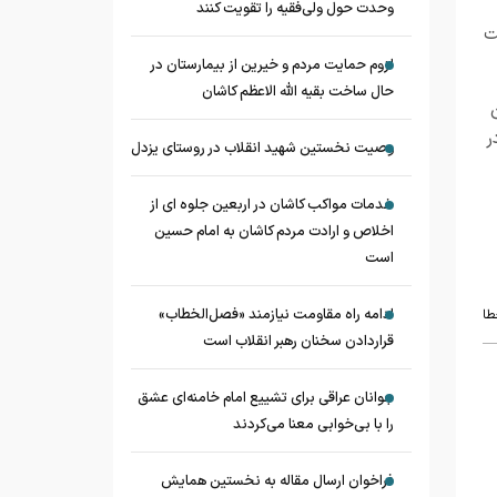
وحدت حول ولی‌فقیه را تقویت کنند
ت
لزوم حمایت مردم و خیرین از بیمارستان در
حال ساخت بقیه الله الاعظم کاشان
ر
وصیت نخستین شهید انقلاب در روستای یزدل
خدمات مواکب کاشان در اربعین جلوه ای از
اخلاص و ارادت مردم کاشان به امام حسین
است
ادامه راه مقاومت نیازمند «فصل‌الخطاب»
طا
قراردادن سخنان رهبر انقلاب است
جوانان عراقی برای تشییع امام خامنه‌ای عشق
را با بی‌خوابی معنا می‌کردند
فراخوان ارسال مقاله به نخستین همایش