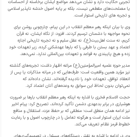
تجربی حکایت دارد و نشان می‌دهد مواضع ایشان برخاسته از احساسات
یا مصلحت‌های مقطعی نیست، بلکه بر پایه اصول خدشه‌ ناپذیر اسلامی
و تجربه‌ های تاریخی استوار است.
وی با بیان اینکه رهبر معظم انقلاب در این پیام، چارچوبی روشن برای
نحوه مواجهه با دشمنان ترسیم کردند، افزود: از نگاه ایشان، نه قرآن
کریم، نه سنت اهل‌بیت(ع)، نه عقل سلیم و نه تجربه تاریخی اجازه
اعتماد و عهد بستن با طرفی را که بارها عهدشکنی کرده، زیر تعهدات خود
زده و هیچ پایبندی به قواعد و تعهدات بین‌المللی ندارد، نمی‌دهد.
مدیر حوزه علمیه امیرالمؤمنین(ع) مراغه اظهار داشت: تجربه‌های گذشته
نیز مؤید همین واقعیت است؛ طرف‌هایی که در میانه مذاکرات یا پس از
انعقاد توافق، تعهدات خود را نادیده گرفته‌اند، نشان داده‌اند که
نمی‌توان بدون لحاظ این سوابق به وعده‌های آنان اعتماد کرد.
حجت الاسلام فخری با اشاره به اینکه رهبر معظم انقلاب بارها بر ضرورت
هوشیاری در برابر بدعهدی دشمن تأکید کرده‌اند، تصریح کرد: پیام اخیر
نیز ادامه همان منطق است؛ منطقی که بر حفظ عزت، استقلال و منافع
ملت ایران استوار است و هرگونه تعامل را در چارچوب اصول و با رعایت
خطوط قرمز نظام تعریف می‌کند.
وی در ادامه با اشاره به نقش دستگاه‌های مسئول در تصمیم‌گیری‌های