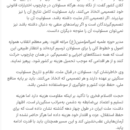
کلان کشور گفت: از نگاه بنده، هرگاه مسئولان در چارچوب اختیارات قانونی
خود تصمیمی اتخاذ می‌کنند، باید مسئولیت کامل نتایج آن را نیز
بپذیرند. اگر تصمیمی آثار مثبت داشته باشد، مسئولیت آن با
تصمیم‌گیرندگان است و اگر پیامدهای منفی به دنبال داشته باشد نیز
نمی‌توان مسئولیت آن را متوجه دیگران دانست.
مدیر حوزه علمیه امیرالمؤمنین(ع) مراغه افزود: رهبر معظم انقلاب همواره
اصول و خطوط کلی را برای مسئولان ترسیم کرده‌اند و انتظار طبیعی این
است که همه دستگاه‌های اجرایی و تصمیم‌گیر، در همان چارچوب حرکت
کنند و از هر اقدامی که موجب تحمیل هزینه بر کشور شود، پرهیز نمایند.
وی خاطرنشان کرد: مسئولان در قبال ملت، نظام و تاریخ مسئولیت
سنگینی بر عهده دارند و هر تصمیمی که اتخاذ می‌کنند، باید بر پایه منافع
ملی، حفظ عزت کشور و جلوگیری از سوءاستفاده دشمن باشد.
حجت الاسلام فخری با تأکید بر اینکه مقاومت هزینه دارد اما هزینه
تسلیم و اعتماد بی‌ضابطه به دشمن به‌مراتب سنگین‌تر است، اظهار
داشت: ملت ایران در طول چهار دهه گذشته نشان داده است که برای
حفظ استقلال، عزت و اقتدار خود هزینه داده اما هرگز حاضر نشده از
آرمان‌هایش عقب‌نشینی کند و این مسیر همچنان باید با قدرت ادامه
یابد.