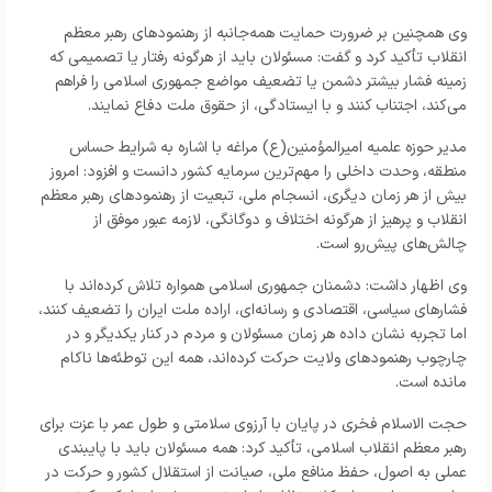
وی همچنین بر ضرورت حمایت همه‌جانبه از رهنمودهای رهبر معظم
انقلاب تأکید کرد و گفت: مسئولان باید از هرگونه رفتار یا تصمیمی که
زمینه فشار بیشتر دشمن یا تضعیف مواضع جمهوری اسلامی را فراهم
می‌کند، اجتناب کنند و با ایستادگی، از حقوق ملت دفاع نمایند.
مدیر حوزه علمیه امیرالمؤمنین(ع) مراغه با اشاره به شرایط حساس
منطقه، وحدت داخلی را مهم‌ترین سرمایه کشور دانست و افزود: امروز
بیش از هر زمان دیگری، انسجام ملی، تبعیت از رهنمودهای رهبر معظم
انقلاب و پرهیز از هرگونه اختلاف و دوگانگی، لازمه عبور موفق از
چالش‌های پیش‌رو است.
وی اظهار داشت: دشمنان جمهوری اسلامی همواره تلاش کرده‌اند با
فشارهای سیاسی، اقتصادی و رسانه‌ای، اراده ملت ایران را تضعیف کنند،
اما تجربه نشان داده هر زمان مسئولان و مردم در کنار یکدیگر و در
چارچوب رهنمودهای ولایت حرکت کرده‌اند، همه این توطئه‌ها ناکام
مانده است.
حجت الاسلام فخری در پایان با آرزوی سلامتی و طول عمر با عزت برای
رهبر معظم انقلاب اسلامی، تأکید کرد: همه مسئولان باید با پایبندی
عملی به اصول، حفظ منافع ملی، صیانت از استقلال کشور و حرکت در