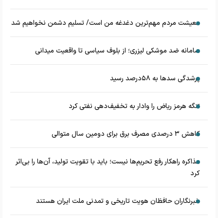
معیشت مردم مهم‌ترین دغدغه من است/ تسلیم دشمن نخواهیم شد
سامانه ضد موشکی لیزری؛ از بلوف سیاسی تا واقعیت میدانی
پرشدگی سدها به ۵۸درصد رسید
تنگه هرمز ریاض را وادار به تخفیف‌دهی نفتی کرد
کاهش ۳ درصدی مصرف برق برای دومین سال متوالی
مذاکره راهکار رفع تحریم‌ها نیست؛ باید با تقویت تولید، آن‌ها را بی‌اثر
کرد
خبرنگاران حافظان هویت تاریخی و تمدنی ملت ایران هستند