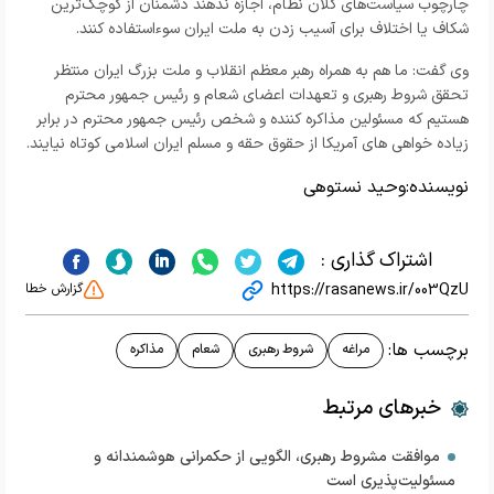
چارچوب سیاست‌های کلان نظام، اجازه ندهند دشمنان از کوچک‌ترین
شکاف یا اختلاف برای آسیب زدن به ملت ایران سوءاستفاده کنند.
وی گفت: ما هم به همراه رهبر معظم انقلاب و ملت بزرگ ایران منتظر
تحقق شروط رهبری و تعهدات اعضای شعام و رئیس جمهور محترم
هستیم که مسئولین مذاکره کننده و شخص رئیس جمهور محترم در برابر
زیاده خواهی های آمریکا از حقوق حقه و مسلم ایران اسلامی کوتاه نیایند.
نویسنده:
وحید نستوهی
اشتراک گذاری :
https://rasanews.ir/003QzU
گزارش خطا
برچسب ها:
مراغه
شروط رهبری
شعام
مذاکره
خبرهای مرتبط
موافقت مشروط رهبری، الگویی از حکمرانی هوشمندانه و
مسئولیت‌پذیری است