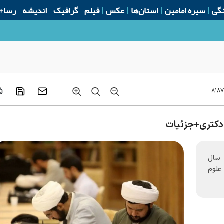
گی
سیره امامین
استان‌ها
عکس
فیلم
گرافیک
اندیشه
رسا+
۸۱۸
دکتری+جزئیات
 سال
ی علوم