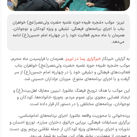
تبریز- موکب «شجره طیبه» حوزه علمیه حضرت ولی‌عصر(عج) خواهران
بناب با اجرای برنامه‌های فرهنگی، تبلیغی و ویژه کودکان و نوجوانان،
همزمان با ماه محرم فعالیت خود را در چهارراه امام حسین(ع) ادامه
می‌دهد.
به گزارش خبرنگار
خبرگزاری رسا در تبریز
،
همزمان با فرارسیدن ماه محرم،
موکب «شجره طیبه» حوزه علمیه حضرت ولی‌عصر(عج) خواهران بناب
فعالیت‌های فرهنگی و تبلیغی خود را در چهارراه امام حسین(ع) از سر
گرفت و با اجرای برنامه‌های متنوع، میزبان عزاداران حسینی شد.
این موکب با هدف ترویج فرهنگ عاشورا، تبیین معارف اهل‌بیت(ع) و
ایجاد فضایی معنوی برای عموم مردم، به‌ویژه خانواده‌ها، کودکان و
نوجوانان، برنامه‌های مختلفی را در دستور کار قرار داده است.
پرده‌خوانی با محوریت واقعه عاشورا، اجرای برنامه‌های امام‌شناسی،
برگزاری مسابقات فرهنگی، برپایی «پاتوق دختران مبارز»، توزیع احسان و
نذورات و اجرای برنامه‌های ویژه کودکان از جمله نقاشی پرچم روی دست
و صورت، از مهم‌ترین بخش‌های این موکب به شمار می‌رود.