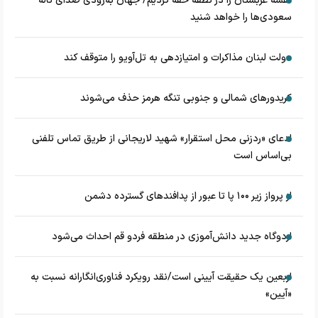
نقشه عربستان را در نطفه خفه کردیم/ جهان به‌زودی صدای ناله
سعودی‌ها را خواهد شنید
دولت لبنان مذاکرات و امتیازدهی به تل‌آویو را متوقف کند
کریدورهای شمالی و جنوبی تنگه هرمز حذف می‌شوند
ادعای «ردزنی محل استقرار» شهید لاریجانی از طریق تماس تلفنی
بی‌اساس است
از پرواز زیر ۱۰۰ پا تا عبور از پدافند‌های گسترده دشمن
اردوگاه جدید دانش‌آموزی در منطقه فردو قم احداث می‌شود
اربعین یک حقیقت آیینی است/نقد رویکرد فناوری‌انگارانه نسبت به
«آیین»