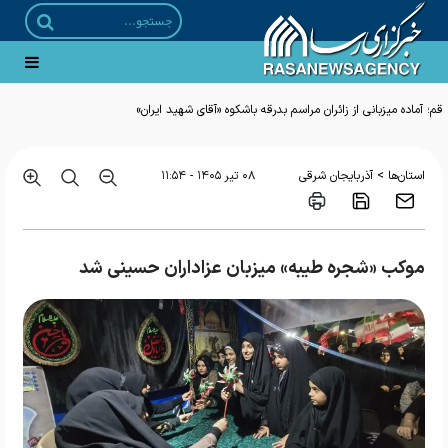
قم؛ آماده میزبانی از زائران مراسم بدرقه باشکوه «آقای شهید ایران»
>
استان‌ها
آذربایجان شرقی
۰۸ تير ۱۴۰۵ - ۱۱:۵۴
موکب «شجره طیبه» میزبان عزاداران حسینی شد