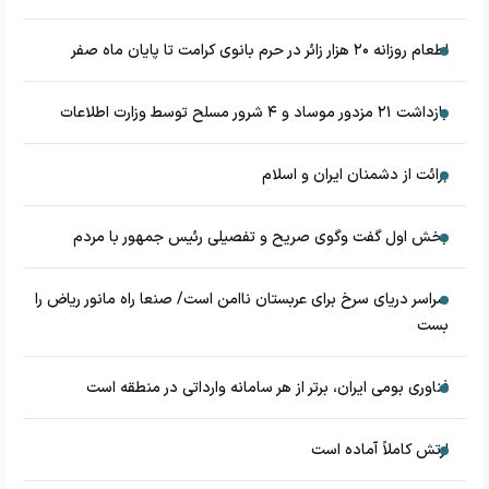
اطعام روزانه ۲۰ هزار زائر در حرم بانوی کرامت تا پایان ماه صفر
بازداشت ۲۱ مزدور موساد و ۴ شرور مسلح توسط وزارت اطلاعات
برائت از دشمنان ایران و اسلام
بخش اول گفت وگوی صریح و تفصیلی رئیس جمهور با مردم
سراسر دریای سرخ برای عربستان ناامن است/ صنعا راه مانور ریاض را
بست
فناوری بومی ایران، برتر از هر سامانه وارداتی در منطقه است
ارتش کاملاً آماده است