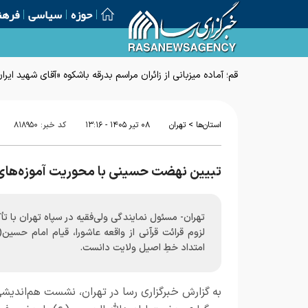
حوزه
سیاسی
فرهن
قم؛ آماده میزبانی از زائران مراسم بدرقه باشکوه «آقای شهید ایرا
>
استان‌ها
تهران
۰۸ تير ۱۴۰۵ - ۱۳:۱۶
کد خبر:
۸۱۸۹۵۰
تبیین نهضت حسینی با محوریت آموزه‌های 
تهران- مسئول نمایندگی ولی‌فقیه در سپاه تهران با تأک
لزوم قرائت قرآنی از واقعه عاشورا، قیام امام حسین(
امتداد خطِ اصیل ولایت دانست.
به گزارش
خبرگزاری رسا در تهران،
نشست هم‌اندیشی