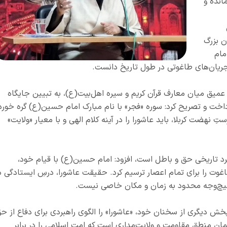
انده و
ن بزرگ
مام
جریان‌های طاغوتی در طول تاریخ دانست.
د عمیق میان معارف قرآن کریم و سیره اهل‌بیت(ع)، به تبیین جایگاه
داخت و تصریح کرد: سوره «فجر» با نام مبارک امام حسین(ع) گره خورد
ِ نهضت کربلا، باید عاشورا را در آینه کلام الهی و با معیار «ولایت»
 نبرد تاریخی حق و باطل است، افزود: امام حسین(ع) با قیام خود،
ت را برای تمام اعصار ترسیم کرد. حقیقت عاشورا، درسِ ایستادگی د
هیچ‌وجه محدود به زمان و مکان خاصی نیست.
بخش دیگری از سخنان خود، «عاشورا» را الگوی راهبردی برای دفاع از ح
ان منطقِ مقاومت و ولایت‌مداری است که امت اسلامی را در برابر