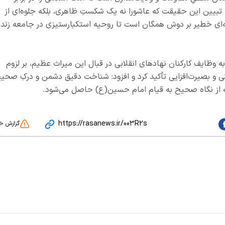
بیین این حقیقت که عاشورا نه یک شکستِ ظاهری، بلکه جلوه‌ای از
ای خطیر بر دوش همگان است تا روحیه استکبارستیزی در جامعه زنده
به وظایف کارکنان نهادهای انقلابی در قبال این میراث عظیم، بر لزوم
آنی و بصیرت‌افزایی تأکید کرد و افزود: شناخت دقیق دشمن و درکِ صحی
 از نگاه صحیح به قیام امام حسین(ع) حاصل می‌شود.
https://rasanews.ir/003R2s
گزارش خ