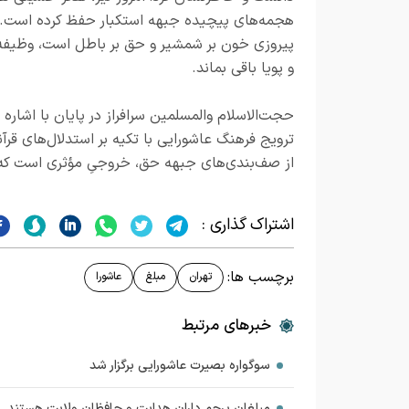
هجمه‌های پیچیده جبهه استکبار حفظ کرده است. ت
پیروزی خون بر شمشیر و حق بر باطل است، وظیفه‌
و پویا باقی بماند.
حجت‌الاسلام والمسلمین سرافراز در پایان با اشاره 
ترویج فرهنگ عاشورایی با تکیه بر استدلال‌های قر
از صف‌بندی‌های جبهه حق، خروجیِ مؤثری است که
اشتراک گذاری :
برچسب ها:
تهران
مبلغ
عاشورا
خبرهای مرتبط
سوگواره بصیرت عاشورایی برگزار شد
مبلغان پرچم داران هدایت و حافظان ولایت هستند