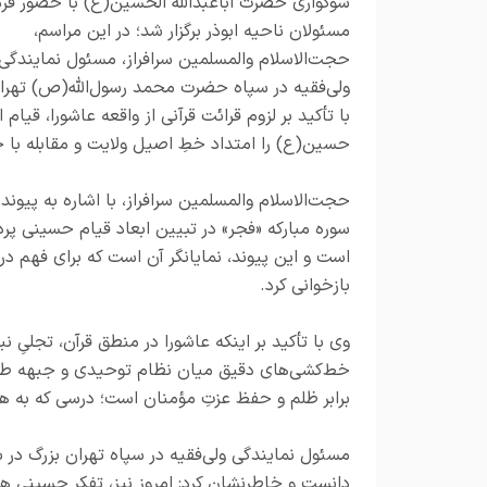
سوگواری حضرت اباعبدالله الحسین(ع) با حضور فرم
مسئولان ناحیه ابوذر برگزار شد؛ در این مراسم،
حجت‌الاسلام والمسلمین سرافراز، مسئول نمایندگی
ولی‌فقیه در سپاه حضرت محمد رسول‌الله(ص) تهرا
با تأکید بر لزوم قرائت قرآنی از واقعه عاشورا، قیام ا
حسین(ع) را امتداد خطِ اصیل ولایت و مقابله با 
حجت‌الاسلام والمسلمین سرافراز، با اشاره به پیون
سوره مبارکه «فجر» در تبیین ابعاد قیام حسینی پر
است و این پیوند، نمایانگر آن است که برای فهم درست
بازخوانی کرد.
وی با تأکید بر اینکه عاشورا در منطق قرآن، تجلیِ
خط‌کشی‌های دقیق میان نظام توحیدی و جبهه طاغو
برابر ظلم و حفظ عزتِ مؤمنان است؛ درسی که به 
مسئول نمایندگی ولی‌فقیه در سپاه تهران بزرگ در 
دانست و خاطرنشان کرد: امروز نیز، تفکر حسینی هم