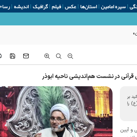
گی
سیره امامین
استان‌ها
عکس
فیلم
گرافیک
اندیشه
رسا+
ن»
قرآنی در نشست هم‌اندیشی ناحیه ابوذر
ید بر
ع) را
 و آیین