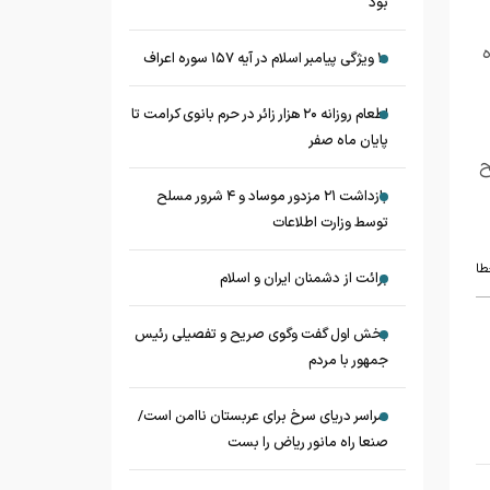
بود
۱۰ ویژگی پیامبر اسلام در آیه ۱۵۷ سوره اعراف
اطعام روزانه ۲۰ هزار زائر در حرم بانوی کرامت تا
پایان ماه صفر
ح
بازداشت ۲۱ مزدور موساد و ۴ شرور مسلح
توسط وزارت اطلاعات
طا
برائت از دشمنان ایران و اسلام
بخش اول گفت وگوی صریح و تفصیلی رئیس
جمهور با مردم
سراسر دریای سرخ برای عربستان ناامن است/
صنعا راه مانور ریاض را بست