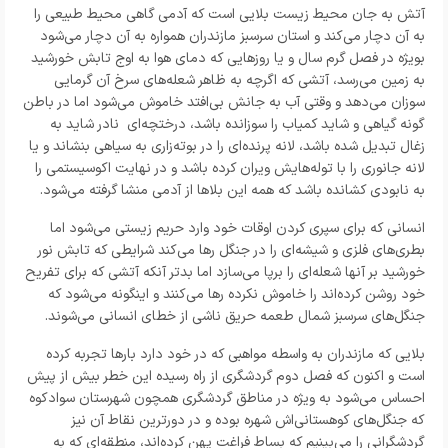
آتش به جان محیط زیست بلایی است که آدمی گاهی محیط طبیعی را
به آن دچار می‌کند و استان سرسبز مازندران همواره به آن دچار می‌شود
بویژه در فصل گرم سال و یا روزهایی که دمای هوا به اوج تابش خورشید
به زمین می‌رسد، آتشی که اگرچه به ظاهر شعله‌های سرخ آن گرمایی
سوزان می‌دهد و وقتی آب به جانش بی‌افتد خاموش می‌شود اما در باطن
گونه گیاهی و شاید کمیاب را سوزانده باشد، درختچه‌ای نادر شاید به
زغال تبدیل شده باشد، لانه پرنده‌ای را در بوته‌زاری به سیاهی بنشاند و یا
لانه جانوری را با توله‌هایش ویران کرده باشد و در نهایت اکوسیستمی را
به نابودی کشانده باشد که همه این بلاها از آدمی منشا گرفته می‌شود.
انسانی ‌که برای سپری کردن اوقات خود وارد حریم زیستی می‌شود اما
بطری‌های فلزی و شیشه‌‌ای را در جنگل رها می‌کند شرایطی که تابش نور
خورشید بر آنها شعله‌ای را برپا می‌سازد اما بدتر آنکه آتشی که برای تفریح
خود روشن کرده‌اند را خاموش نکرده رها می‌کنند و اینگونه می‌شود که
جنگل‌های سرسبز شمال طعمه حریق ناشی از خطای انسانی می‌شوند.
بلایی که مازندران به واسطه مواهبی که در خود دارد بارها تجربه کرده
است و اکنون که فصل دوم گردشگری از راه رسیده این خطر بیش از پیش
احساس می‌شود به ویژه در مناطق گردشگری همچون شهرستان سوادکوه
که جنگل‌های کوهستانی‌اش شهره بوده و در دورترین نقاط آن نیز
گردشگرانی را می‌بینیم که بساط فراغت پهن کرده‌اند، منطقه‌‌ای که به