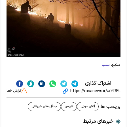
منبع:
تسنیم
اشتراک گذاری :
https://rasanews.ir/003R4L
گزارش خطا
برچسب ها:
آتش سوزی
کابوس
جنگل های هیرکانی
خبرهای مرتبط