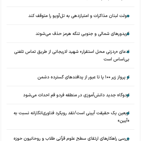
دولت لبنان مذاکرات و امتیازدهی به تل‌آویو را متوقف کند
کریدورهای شمالی و جنوبی تنگه هرمز حذف می‌شوند
ادعای «ردزنی محل استقرار» شهید لاریجانی از طریق تماس تلفنی
بی‌اساس است
از پرواز زیر ۱۰۰ پا تا عبور از پدافند‌های گسترده دشمن
اردوگاه جدید دانش‌آموزی در منطقه فردو قم احداث می‌شود
اربعین یک حقیقت آیینی است/نقد رویکرد فناوری‌انگارانه نسبت به
«آیین»
بررسی راهکارهای ارتقای سطح علوم قرآنی طلاب و روحانیون حوزه