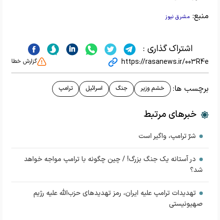
منبع:
مشرق نیوز
اشتراک گذاری :
https://rasanews.ir/003R4e
گزارش خطا
برچسب ها:
خشم وزیر
جنگ
اسرائیل
ترامپ
خبرهای مرتبط
شرّ ترامپ، واگیر است
در آستانه یک جنگ بزرگ! / چین چگونه با ترامپ مواجه خواهد
شد؟
تهدیدات ترامپ علیه ایران، رمز تهدیدهای حزب‌الله علیه رژیم
صهیونیستی