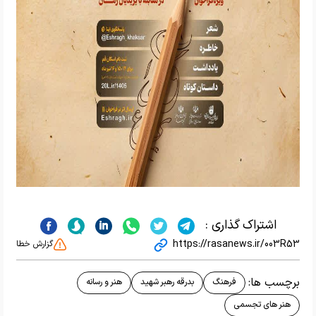
اشتراک گذاری :
https://rasanews.ir/003R53
گزارش خطا
برچسب ها:
فرهنگ
بدرقه رهبر شهید
هنر و رسانه
هنر های تجسمی