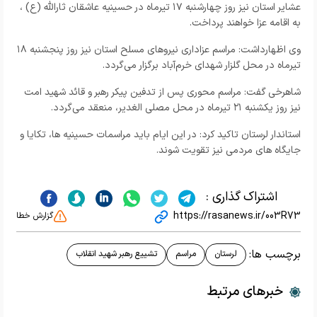
عشایر استان نیز روز چهارشنبه ۱۷ تیرماه در حسینیه عاشقان ثارالله (ع) ،
به اقامه عزا خواهند پرداخت.
وی اظهارداشت: مراسم عزاداری نیروهای مسلح استان نیز روز پنجشنبه ۱۸
تیرماه در محل گلزار شهدای خرم‌آباد برگزار می‌گردد.
شاهرخی گفت: مراسم محوری پس از تدفین پیکر رهبر و قائد شهید امت
نیز روز یکشنبه ۲۱ تیرماه در محل مصلی الغدیر، منعقد می‌گردد.
استاندار لرستان تاکید کرد: در این ایام باید مراسمات حسینیه ها، تکایا و
جایگاه های مردمی نیز تقویت شوند.
اشتراک گذاری :
https://rasanews.ir/003R73
گزارش خطا
برچسب ها:
لرستان
مراسم
تشییع رهبر شهید انقلاب
خبرهای مرتبط