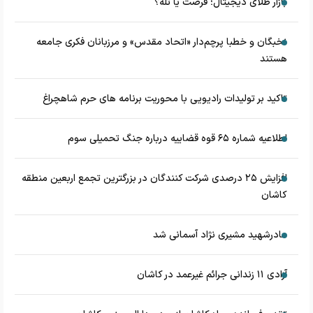
بازار طلای دیجیتال؛ فرصت یا تله؟
نخبگان و خطبا پرچم‌دار «اتحاد مقدس» و مرزبانان فکری جامعه
هستند
تاکید بر تولیدات رادیویی با محوریت برنامه های حرم شاهچراغ
اطلاعیه شماره ۶۵ قوه قضاییه درباره جنگ تحمیلی سوم
افزایش ۲۵ درصدی شرکت کنندگان در بزرگترین تجمع اربعین منطقه
کاشان
مادرشهید مشیری نژاد آسمانی شد
آزادی ۱۱ زندانی جرائم غیرعمد در کاشان