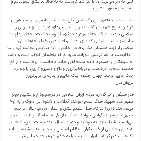
الهی به سر می‌برید؛ ما را نیز دعا فرمایید که به قافله‌ی عشق بپیوندیم و
مغموم و مغبون نشویم.
ملت بعثت یافته‌ی ایران که الحق طی مدت اخیر پایمردی و سلحشوری
خود را به رخ جهانیان کشیدید و پاسدار مرز‌های غیرت و شرف ایرانی و
اسلامی بودید؛ اینک لحظه موعود دیگری فرا رسیده است؛ لحظه وداع با
امام شهید امت؛ امامی که برای اعتلاء و اعزاز دین خدا و حفظ ایران
اسلامی از گزند دشمنان غدّار و فاجر، جانش را با خدایش معامله کرد و ما
را تا ابدیت در غم فراقش سوزاند. می‌دانم که بغضتان گلوگیر است و تألم،
راه سینه‌تان را مسدود کرده است؛ لکن «باید برخاست»؛ برخاست و از غم،
حماسه ساخت؛ برخاست و بی‌نظیرترین وداع و تشییع تاریخ را رقم زد.
اینک ماییم و یک جهان چشم؛ اینک ماییم و بدرقه‌ی عزیزترین
عزیزان‌مان.
قدر متیقّن و بی‌گمان، مردم ایران اسلامی در مراسم وداع و تشییع پیکر
مطهر امام شهید، سنگ تمام خواهند گذاشت و شکوهِ این سوگ را به اوج
می‌رسانند. در روزِ بدرقه، سیلِ عظیمِ عشق و ایمانِ مردم، چنان بر پیکر
مطهرِ امام شهید، گواهی خواهد داد که تاریخ به تمام قد و از باب تکریم
می‌ایستد؛ فلذا نیازی به توصیه و دعوت امثال بنده نیست؛ لکن، اینجانب
به عنوان خادمی از خدمتگزاران نظام اسلامی و مردم مبعوث‌شده، از باب
تکلیف، مردم گرانقدر ایران اسلامی را به حضوری هر چه حماسی‌تر و