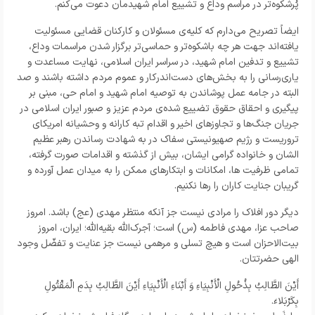
پُرشکوه‌تر در مراسم وداع و تشییع امام شهیدمان دعوت می‌کنم.
ایضاً تصریح می‌دارم که کلیه‌ی مسئولان و کارکنان قضایی مسئولیت
یافته‌اند جهت هر چه باشکوه‌تر و حماسی‌تر برگزار شدن مراسمات وداع،
تشییع و تدفین امام شهید، در سراسر ایران اسلامی، نهایت مساعدت و
یاری‌رسانی را به بخش‌های دست‌اندرکار و عموم مردم داشته باشند و صد
البته در جامه عمل پوشاندن به توصیه امام شهید و امام حی، مبنی بر
پیگیری و احقاق حقوق تضییع شده‌ی مردم عزیز و صبور ایران اسلامی در
جریان جنگ‌ها و تجاوز‌های اخیر و اقدام تبه کارانه و وحشیانه امریکای
تروریست و رژیم صهیونیستی سفاک در به شهادت رساندن رهبر عظیم
الشان و خانواده گرامی ایشان، بیش از گذشته و اقدامات صورت گرفته،
تمامی ظرفیت ها، امکانات و ابتکار‌های ممکن را به میدان عمل آورده و
گریبان جنایت کاران را رها نکنیم.
دیگر دور افلاک را مرادی نیست جز آنکه منتظر مهدی (عج) باشد. امروز
صاحب عزا، مهدی فاطمه (س) است؛ آجرک‌الله بقیه‌الله؛ ایران، امروز
بیت‌الاحزان است و هیچ تسلی و مرهمی نیست جز عنایت و تفضّل وجود
الهی حضرتتان.
أَیْنَ الطَّالِبُ بِذُحُولِ الْأَنْبِیَاءِ وَ أَبْنَاءِ الْأَنْبِیَاءِ أَیْنَ الطَّالِبُ بِدَمِ الْمَقْتُولِ
بِکَرْبَلاءَ.