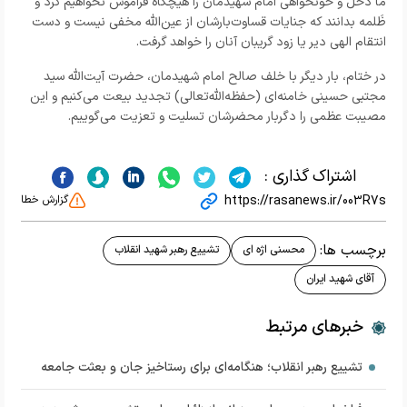
ما ذَحل و خونخواهی امام شهیدمان را هیچگاه فراموش نخواهیم کرد و
ظَلمه بدانند که جنایات قساوت‌بارشان از عین‌الله مخفی نیست و دست
انتقام الهی دیر یا زود گریبان آنان را خواهد گرفت.
در ختام، بار دیگر با خلف صالح امام شهیدمان، حضرت آیت‌الله سید
مجتبی حسینی خامنه‌ای (حفظه‌الله‌تعالی) تجدید بیعت می‌کنیم و این
مصیبت عظمی را دگربار محضرشان تسلیت و تعزیت می‌گوییم.
اشتراک گذاری :
https://rasanews.ir/003R7s
گزارش خطا
برچسب ها:
محسنی اژه ای
تشییع رهبر شهید انقلاب
آقای شهید ایران
خبرهای مرتبط
تشییع رهبر انقلاب؛ هنگامه‌ای برای رستاخیز جان و بعثت جامعه