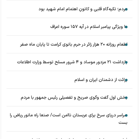
مردم؛ تکیه‌گاهِ قلبی و کانونِ اهتمام امام شهید بود
۱۰ ویژگی پیامبر اسلام در آیه ۱۵۷ سوره اعراف
اطعام روزانه ۲۰ هزار زائر در حرم بانوی کرامت تا پایان ماه صفر
بازداشت ۲۱ مزدور موساد و ۴ شرور مسلح توسط وزارت اطلاعات
برائت از دشمنان ایران و اسلام
بخش اول گفت وگوی صریح و تفصیلی رئیس جمهور با مردم
سراسر دریای سرخ برای عربستان ناامن است/ صنعا راه مانور ریاض را
بست