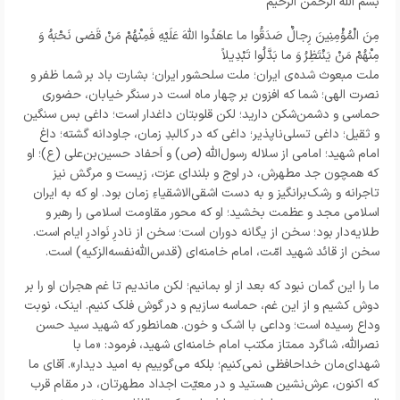
بسم الله الرحمن الرحیم
مِنَ الْمُؤْمِنِینَ رِجالٌ صَدَقُوا ما عاهَدُوا اللّهَ عَلَیْهِ فَمِنْهُمْ مَنْ قَضى نَحْبَهُ وَ
مِنْهُمْ مَنْ یَنْتَظِرُ وَ ما بَدَّلُوا تَبْدِیلاً
ملت مبعوث شده‌ی ایران؛ ملت سلحشور ایران؛ بشارت باد بر شما ظفر و
نصرت الهی؛ شما که افزون بر چهار ماه است در سنگر خیابان، حضوری
حماسی و دشمن‌شکن دارید؛ لکن قلوبتان داغدار است؛ داغی بس سنگین
و ثقیل؛ داغی تسلی‌ناپذیر؛ داغی که در کالبدِ زمان، جاودانه گشته؛ داغ
امام شهید؛ امامی از سلاله رسول‌الله (ص) و اَحفاد حسین‌بن‌علی (ع)؛ او
که همچون جد مطهرش، در اوج و بلندای عزت، زیست و مرگش نیز
تاجرانه و رشک‌برانگیز و به دست اشقی‌الاشقیاءِ زمان بود. او که به ایران
اسلامی مجد و عظمت بخشید؛ او که محور مقاومت اسلامی را رهبر و
طلایه‌دار بود؛ سخن از یگانه دوران است؛ سخن از نادرِ نَوادرِ ایام است.
سخن از قائد شهید امّت، امام خامنه‌ای (قدس‌الله‌نفسه‌الزکیه) است.
ما را این گمان نبود که بعد از او بمانیم؛ لکن ماندیم تا غم هجران او را بر
دوش کشیم و از این غم، حماسه سازیم و در گوش فلک کنیم. اینک، نوبت
وداع رسیده است؛ وداعی با اشک و خون. همانطور که شهید سید حسن
نصرالله، شاگرد ممتاز مکتب امام خامنه‌ای شهید، فرمود: «ما با
شهدای‌مان خداحافظی نمی‌کنیم؛ بلکه می‌گوییم به امید دیدار». آقای ما
که اکنون، عرش‌نشین هستید و در معیّت اجداد مطهرتان، در مقام قرب