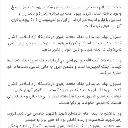
حجت الاسلام صدیقی با بیان اینکه پیمان شکنی یهود در طول تاریخ
وجود داشته است، افزود: یهود امت پیامبراکرم (ص) و دینداران و
متدیین را آزار و اذیت می‌کردند، از این رو امیرمومنان (ع) یهود و قرآن
آنها را معرفی کرده است.
مسؤول نهاد نمایندگی مقام معظم رهبری در دانشگاه آزاد اسلامی کاشان
گفت: خداوند به پیامبراکرم (ص) می‌فرماید، یهود و مسیحی از تو راضی
نمی‌شوند تا اینکه ملیت و دین خود را تغییر بدهید.
وی ادامه داد: آیت الله جوادی آملی می‌فرماید، جنگ امروز جنگ تمدن‌ها
نیست، جنگ تدیین‌ها است و دشمن امروز به دلیل تدیین ملت‌ها با آنها
مبارزه می‌کنند.
مسؤول نهاد نمایندگی مقام معظم رهبری در دانشگاه آزاد اسلامی کاشان
گفت: این‌ها کسانی هستند که در جزیره آپستین تا گلوی آنها از خون و
گوشت بچه‌ها و تجاوز به بچه‌ها آغشته است و این‌ها جانی و جنایتکارانی
هستند که مدعی حکومت بر دنیا هستند.
وی با اشاره به اینکه امام خامنه‌ای شهید را شهید خامس می‌دانیم، افزود:
رهبر شهید، شخصیت وارسته کاملی بود که هنوز او را به درستی
نشناخته‌ایم و هنوز در شوک شهادت رهبری هستیم و آیندگان ابعاد زندگی