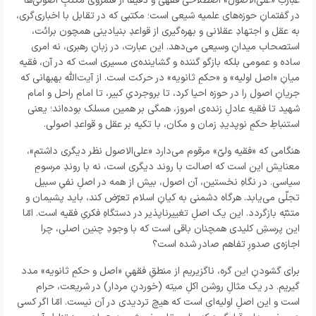
عبارتِ «علی‌الاصول» اصطلاحی فقهی و دقیقاً از قلمروی مکتبِ اصولی‌ها
در گفتمانِ حوزه‌های علمیه شیعی است؛ مکتبی که در تقابل با اخباری‌گری،
به عقل و اجتهادِ عقلانی و بهره‌گیری از قواعدِ بنیادینی همچون برائت،
استصحاب میدانِ وسیعی می‌دهد. این عبارت، در زبانِ رهبری، نه امری
ساده و عمومی بلکه بازگو گننده و گشاینده‌ی مسیری است که در آن، فقیه
میانِ «اصل اولیه» و «حکمِ ثانویه» در حرکت است. از آیت‌الله بهبهانی که
جریانِ اصول را در حوزه احیا کرد، تا بروجردیِ کبیر، تا امامِ راحل و امام
شهید تا فقیهِ عادلِ زنده‌ی امروز، همگی بر همین مسلک بوده‌اند؛ یعنی
استنباطِ حکمِ نوپدیدِ زمان و مکان، با تکیه بر عقل و قواعدِ اصولی.
هنگامی که «فقیه ولیّ» مرقوم می‌دارد «علی‌الاصول نظر دیگری داشتم»،
معنایش این است که اصالت با روند دیگری است، نه با روندِ مرسومِ
سیاسی. در نگاهِ نخستین، آن اصول، بیش از همه در اصلِ نفیِ سبیل
تجلّی می‌یابد. هرگاه دشمنی به کیانِ اسلام تعرّض کند، باید پشیمان و
متنبّه بازگردد. این یک اصلِ تغییرناپذیر در دستگاهِ فکریِ فقیه است. امّا
این پرسشِ کلیدی همچنان باقی است که با وجودِ چنین اصلی، چرا
اجازه‌ی صدورِ تفاهم صادر شده است؟
برای گشودنِ این گره، ناگزیریم از منطقِ فقهیِ «اصل و حکمِ ثانویه» مدد
گیریم. در یک مثالِ روشن اکلِ میته (خوردنِ مردار) در شریعت، حرام
است و این اصلِ اولیه‌ای است که هیچ تردیدی در آن نیست. امّا اگر کسی