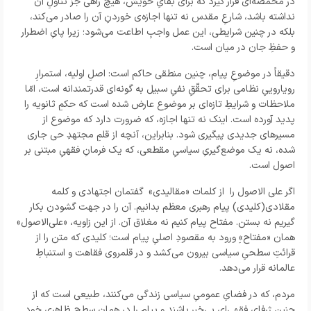
در مخمصه‌ای قرار گیرد که برای بقایِ خویش، هیچ راهی جز تناولِ آن
نداشته باشد، شارعِ مقدس نه تنها اجازه‌ی خوردنِ آن را صادر می‌کند،
بلکه در چنین شرایطی، این عمل واجبِ اطاعت می‌شود؛ زیرا پایِ اضطرار
و حفظِ جان در میان است.
دقیقاً در موضوعِ پیام، چنین منطقی حاکم است: اصلِ اولیه، استمرارِ
رویاروییِ نظامی برای تحقّقِ نفیِ سبیل به گونه‌ای قدرتمندانه است، امّا
ملاحظات و شرایطِ تازه‌ای بر موضوع عارض شده است که حکمِ ثانویه را
پدید آورده است. اینک نه تنها اجازه، که ضرورت دارد که موضوع از
مسیرهای جدیدی پیگیری شود. بنابراین، آنچه از قلمِ مجتهدِ حی جاری
شده، نه یک موضع‌گیریِ سیاسیِ مقطعی، که یک فرمانِ فقهیِ مبتنی بر
اصول است.
اگر علی الاصول را از کلمات «مقالیدی» گفتمان اجتهادی و کلمه
مقلادی(کلیدی) پیام رهبری معظم بدانیم. آن را در جهت گشودن بکار
گیریم نه بستن. مفتاح پیام کنیم نه مغلاق آن. از این زاویه، «علی‌الاصول»
همان «مفتاح»ِ ورود به مقصودِ اصلیِ پیام است؛ کلیدی که متن را از
قرائتِ سطحیِ سیاسی بیرون می‌کشد و در قلمروی فقاهت و استنباطِ
عالمانه قرار می‌دهد.
مردم، که در فضایِ عمومیِ سیاسی زندگی می‌کنند، طبیعی است که از
چنین ژرفایِ فقهی‌ای بی‌خبر باشند و پیام را در همان سطحِ ظاهریِ خود