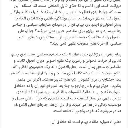
دریافت کنند. این کاستی، تا حدّی قابلِ اغماض است. امّا مسئله این
است که چرا طلبه‌ی فعالِ در تریبون و خیابان، که خود را به کلید واژگان
اصولِ فقه مجهّز می‌داند، به جایِ روشنگریِ فقهی و کشاندنِ افکار به
بسترِ اصولی و اجتهادیِ پیام، آن را در میدانِ منازعاتِ سیاسی و جناحی
رها می‌سازد و به ابزاری برایِ مقاصدِ حزبی بدل می‌کند؟ چرا او علی
الاصول را به مثابه یک «مِقلاد» برایِ باز و بسته‌کردنِ درهایِ تدبیر
سیاسی از خزانه‌هایِ معرفتِ فقهی نمی بیند؟
پیام رهبری، در ژرفایِ خود، فراتر از یک بیانیه‌ی سیاسی است. این پیام،
نمایی از حرکت تحولی و راهبری یک فقیهِ اصولی میانِ اصولِ ثابت و
مقتضیاتِ متغیّرِ زمان است. «علی‌الاصول» نه یک طفره‌رویِ لفظی، که
اعلامِ موجودیّتِ یک دستگاهِ فکریِ منسجم و سرشار از معنا است که هر
یک «مِفتاح»ی برایِ گشودنِ لایه‌هایِ تدبیر هستند. اگر از این منظر
بنگریم، دیگر پیام را در چارچوبِ جناح‌ها نمی‌خوانیم؛ آن را نه «مغلاق
الابواب» که چون «مَقالیدُ السَّمواتِ وَ الأرض» می‌بینیم که گشاینده‌ی
تدبیری الهی در بسترِ فقاهتِ ناب است؛ تدبیری که در آن، نفیِ سبیل و
موقعیت زمانی در هم می‌آمیزند و از دلِ آن‌ها، اجازه‌ای «علی الشروط»
صادر می‌شود که خود، واجبِ الاطاعه است.
«علی الاصول» مقلاد پیام است نه مغلاق آن.