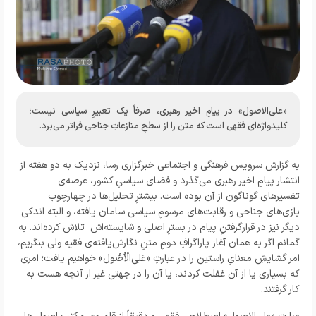
«علی‌الاصول» در پیامِ اخیر رهبری، صرفاً یک تعبیرِ سیاسی نیست؛
کلیدواژه‌ای فقهی است که متن را از سطحِ منازعاتِ جناحی فراتر می‌برد.
به گزارش
سرویس فرهنگی و اجتماعی خبرگزاری رسا
، نزدیک به دو هفته از
انتشار پیامِ اخیر رهبری می‌گذرد و فضای سیاسیِ کشور، عرصه‌ی
تفسیرهای گوناگون از آن بوده است. بیشترِ تحلیل‌ها در چهارچوبِ
بازی‌های جناحی و رقابت‌های مرسومِ سیاسی سامان یافته، و البته اندکی
دیگر نیز در قرارگرفتنِ پیام در بسترِ اصلی و شایسته‌اش تلاش کرده‌اند. به
گمانم اگر به همان آغاز پاراگرافِ دومِ متنِ نگارش‌یافته‌ی فقیه ولی بنگریم،
امر گشایشِ معنایِ راستین را در عبارتِ «عَلِی‌الْاُصُول» خواهیم یافت؛ امری
که بسیاری یا از آن غفلت کردند، یا آن را در جهتی غیر از آنچه هست به
کار گرفتند.