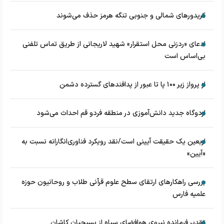
کریدورهای شمالی و جنوبی تنگه هرمز حذف می‌شوند
ادعای «ردزنی محل استقرار» شهید لاریجانی از طریق تماس تلفنی
بی‌اساس است
از پرواز زیر ۱۰۰ پا تا عبور از پدافند‌های گسترده دشمن
اردوگاه جدید دانش‌آموزی در منطقه فردو قم احداث می‌شود
اربعین یک حقیقت آیینی است/نقد رویکرد فناوری‌انگارانه نسبت به
«آیین»
بررسی راهکارهای ارتقای سطح علوم قرآنی طلاب و روحانیون حوزه
علمیه فارس
تقدیر فرمانده نیروی هوافضای سپاه از بسیجیان کاشان