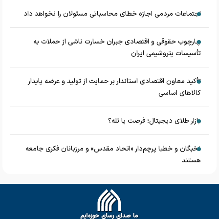
اجتماعات مردمی اجازه خطای محاسباتی مسئولان را نخواهد داد
چارچوب حقوقی و اقتصادی جبران خسارت ناشی از حملات به
تأسیسات پتروشیمی ایران
تأکید معاون اقتصادی استاندار بر حمایت از تولید و عرضه پایدار
کالاهای اساسی
بازار طلای دیجیتال؛ فرصت یا تله؟
نخبگان و خطبا پرچم‌دار «اتحاد مقدس» و مرزبانان فکری جامعه
هستند