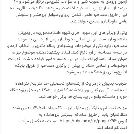
آزمون ورودی به صورت کتبی و با سؤالات تشریحی برگزار می‌شود و ۶۰
درصد از امتیاز نهایی را به خود اختصاص می‌دهد. ۴۰ درصد باقی‌مانده
نیز از طریق مصاحبه علمی، شامل ارزیابی سوابق پژوهشی و سنجش
علمی داوطلبان، تعیین خواهد شد.
یکی از ویژگی‌های این دوره، اجرای شیوه «استادمحوری» در پذیرش
دانشجویان است. بر این اساس، داوطلبان پس از راه‌یابی به مرحله
مصاحبه، باید یکی از موضوعات پیشنهادی رساله دکتری را انتخاب کرده و
در جلسه مصاحبه از آن دفاع کنند. استاد پیشنهاددهنده موضوع نیز به
عنوان استاد راهنمای احتمالی در این جلسه حضور خواهد داشت. فهرست
موضوعات و اسامی استادان پیش از برگزاری مصاحبه از طریق پایگاه
اطلاع‌رسانی پژوهشگاه منتشر می‌شود.
ظرفیت پذیرش در هر یک از رشته‌های تحصیلی حداکثر پنج نفر اعلام
شده است. آزمون کتبی روز پنجشنبه ۱۲ شهریور ۱۴۰۵ در محل پژوهشگاه
حوزه و دانشگاه واقع در پردیسان قم برگزار خواهد شد.
مهلت ثبت‌نام و بارگذاری مدارک نیز تا ۳۰ مردادماه ۱۴۰۵ تعیین شده و
متقاضیان باید از طریق سامانه اینترنتی پژوهشگاه به
آدرس
https://rihu.ac.ir/fa/page/294
نسبت به تکمیل مراحل
ثبت‌نام اقدام کنند.