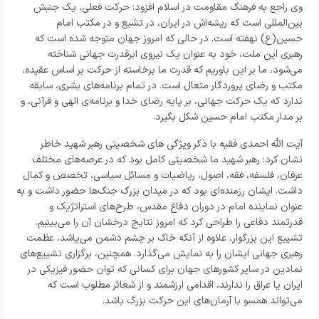
وی راجع به فرهنگ مقاومت در اسلام افزود: حرکت فعلی، یک جنبش
بین‌المللی است که ریشه‌اش در ایران، در تشیع و در مکتب امام
حسین(ع) نهفته است. در حالی که امروز جهان متوجه شده است که
رهبری این ملت، خود به عنوان یک نیروی ابرقدرت جهانی شناخته
می‌شود، ما بر این باوریم که قدرت ما برخاسته از حرکت بر اساس عقیده،
مکتب و رضای پروردگار متعال است. در تمام برنامه‌های بشری، سابقه
ندارد که یک حرکت جهانی، بر پایه رضای خدا و برنامه‌ی الهی و قرآنی، و
بر مدار مکتب امام حسین شکل بگیرد.
آیت الله احمدی فقیه با ذکر ویژگی های شخصیتی رهبر شهید خاطر
نشان کرد: رهبر شهید ما شخصیتی کامل بود که در عرصه‌های مختلف
عرفان، فلسفه، فقه، اصول، ریاضیات و مسائل سیاسی، تخصص و کمال
داشت. ایشان رزمنده‌ای بود که در میدان بزرگ جنگ‌ها حضور داشت و به
عنوان نماینده امام در دوران دفاع مقدس، طرح‌های استراتژیک و
قدرتمند دفاعی را طراحی کرد که امروز نتایج درخشان آن را می‌بینیم.
تشییع این بزرگوار، علاوه از آنکه خاک بر چشم دشمن می‌پاشد، عظمت
رهبری جهانی ایشان را به نمایش می‌گذارد. همچنین، برگزاری تشییع‌های
نمادین در سایر کشورهای جهان برای کسانی که توان حضور فیزیکی در
ایران یا عراق را ندارند، اقدامی ارزشمند و از شعائر مطلوب است که
می‌تواند همسو با آرمان‌های این حرکت بزرگ باشد.