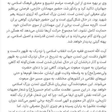
وی بر بهره مندی از این فرصت مراسم تشییع و معرفی فرهنگ اسلامی به
جهانیان تاکید کرد و یادآور شد: حضور مهمانان خارجی، فرصتی بی‌نظیر
برای معرفی این تمدن است. تمدن بزرگ اسلامی که آرزوی دیرینه رهبر
شهید بود، در حال شکل‌گیری است و این حضور جهانیان، گواهی بر آن
است. اگرچه ممکن است برخی از این مهمانان از سوی حاکمان خود
حمایت کامل نشود، اما مجموع حرکت آن‌ها نشان می‌دهد که همگی در
این وادی گام برمی‌دارند و در نهایت، تمدن قدرتمند و اصیل اسلامی، بر
پهنه گیتی پدیدار خواهد شد.
آیت الله احمدی فقیه حرکت انقلاب اسلامی را نزدیک به ظهور دانست و
اظهار داشت: این تمدن جهانی به تدریج در حال نزدیک شدن به ظهور
است و آثار درخشان آن در حال نمایان شدن است. همان‌گونه که گاهی
پیامبران به صورت مبعوث می‌شوند، گاهی نیز با دعای حضرت
ولی‌عصر(عج) و به واسطه ولایت قوی ایشان، ملت‌ها، قوم‌ها و حتی
نیروهای نظامی در کشورهای مختلف، به سوی مسیر حق مبعوث
می‌شوند. این مبعوث‌شدگی، پیش‌رانِ شکل‌گیری تمدن بزرگ اسلامی
خواهد بود. در این مسیر، عظمت مکتب امام حسین(ع) و شعار «هیهات
من الذله» نقش کلیدی ایفا می‌کند؛ چرا که این شعار، فراتر از یک گفته
تاریخی، دارای اثر معنوی و الهی است. اگرچه برخی تصور می‌کنند دوران
نهضت عاشورا به پایان رسیده و هر چیزی تاریخ مصرفی دارد، اما
حقیقت این است که خون امام حسین(ع) همچنان جاری است و امروز