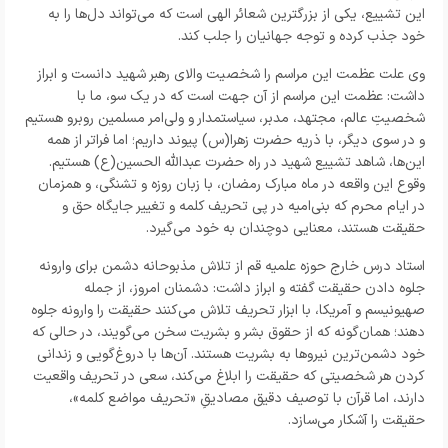
این تشییع، یکی از بزرگترین شعائر الهی است که می‌تواند دل‌ها را به
خود جذب کرده و توجه جهانیان را جلب کند.
وی علت عظمت این مراسم را شخصیت والای رهبر شهید دانست و ابراز
داشت: عظمت این مراسم از آن جهت است که در یک سو، ما با
شخصیتِ عالم، مجتهد، مدبر، سیاستمدار و ولی‌امر مسلمین روبرو هستیم
و در سوی دیگر، با ذریه حضرت زهرا(س) پیوند داریم؛ اما فراتر از همه
این‌ها، شاهد تشییع شهید در راه حضرت عبدالله الحسین(ع) هستیم.
وقوع این واقعه در ماه مبارک رمضان، با زبان روزه و تشنگی، و همزمان
در ایام محرم که بنی‌امیه در پی تحریف کلمه و تغییر جایگاه حق و
حقیقت هستند، معنایی دوچندان به خود می‌گیرد.
استاد درس خارج حوزه علمیه قم از تلاش مذبوحانه دشمن برای وارونه
جلوه دادن حقیقت گفته و ابراز داشت: دشمنان امروز، از جمله
صهیونیسم و آمریکا، با ابزار تحریف تلاش می‌کنند حقیقت را وارونه جلوه
دهند؛ همان‌گونه که از حقوق بشر و بشریت سخن می‌گویند، در حالی که
خود دشمن‌ترین نیروها به بشریت هستند. آن‌ها با دروغ‌گویی و زندانی
کردن هر شخصیتی که حقیقت را ابلاغ می‌کند، سعی در تحریف واقعیت
دارند، اما قرآن با توصیف دقیق مصادیقِ «تحریف مواضع کلمه»،
حقیقت را آشکار می‌سازد.