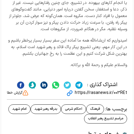
یا انجام کارهای بیهوده. در تشییع، جای چنین رفتارهایی نیست. غیر از
ذکر، دعا و استغفار، سخن گفتن درباره امور دنیایی، مانند گفت‌وگوهای
معمول با افراد کنار دست، مکروه است. همان‌گونه که عرض شد، جلوتر از
پیکر راه رفتن، با سرعت زیاد حرکت دادن پیکر و نیز سوار کردن آن بر
وسیله نقلیه، مگر در هنگام ضرورت، از مکروهات است.
امیدواریم که ان‌شاءالله همه ما آماده این سفر بسیار بسیار پرخطر باشیم و
در این کار مهم، یعنی تشییع پیکر پاک قائد و رهبر شهید امت اسلام، به
بهترین شکل شرکت کنیم و این عظمت را به رخ جهانیان بکشیم.
والسلام علیکم و رحمة الله و برکاته.
اشتراک گذاری :
https://rasanews.ir/003REt
گزارش خطا
برچسب ها:
فرهنگ
احکام شرعی
بدرقه رهبر شهید
امام شهید
مراسم تشییع رهبر انقلاب