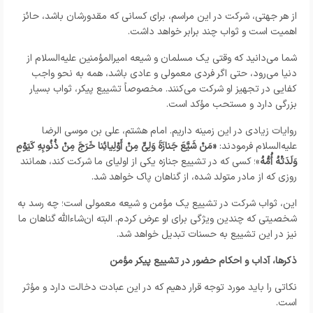
از هر جهتی، شرکت در این مراسم، برای کسانی که مقدورشان باشد، حائز
اهمیت است و ثواب چند برابر خواهد داشت.
شما می‌دانید که وقتی یک مسلمان و شیعه امیرالمؤمنین علیه‌السلام از
دنیا می‌رود، حتی اگر فردی معمولی و عادی باشد، همه به نحو واجب
کفایی در تجهیز او شرکت می‌کنند. مخصوصاً تشییع پیکر، ثواب بسیار
بزرگی دارد و مستحب مؤکد است.
روایات زیادی در این زمینه داریم. امام هشتم، علی بن موسی الرضا
علیه‌السلام فرمودند:
«مَنْ شَیَّعَ جَنازَةَ وَلِیٍّ مِنْ أَوْلِیائِنا خَرَجَ مِنْ ذُنُوبِهِ کَیَوْمِ
وَلَدَتْهُ أُمُّهُ
»؛ کسی که در تشییع جنازه یکی از اولیای ما شرکت کند، همانند
روزی که از مادر متولد شده، از گناهان پاک خواهد شد.
این، ثواب شرکت در تشییع یک مؤمن و شیعه معمولی است؛ چه رسد به
شخصیتی که چندین ویژگی برای او عرض کردم. البته ان‌شاءالله گناهان ما
نیز در این تشییع به حسنات تبدیل خواهد شد.
ذکرها، آداب و احکام حضور در تشییع پیکر مؤمن
نکاتی را باید مورد توجه قرار دهیم که در این عبادت دخالت دارد و مؤثر
است.