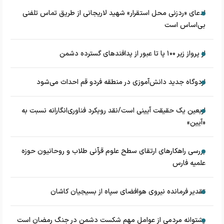
ادعای «ردزنی محل استقرار» شهید لاریجانی از طریق تماس تلفنی
بی‌اساس است
از پرواز زیر ۱۰۰ پا تا عبور از پدافند‌های گسترده دشمن
اردوگاه جدید دانش‌آموزی در منطقه فردو قم احداث می‌شود
اربعین یک حقیقت آیینی است/نقد رویکرد فناوری‌انگارانه نسبت به
«آیین»
بررسی راهکارهای ارتقای سطح علوم قرآنی طلاب و روحانیون حوزه
علمیه فارس
تقدیر فرمانده نیروی هوافضای سپاه از بسیجیان کاشان
پشتوانه مردمی از عوامل مهم شکست دشمن در جنگ رمضان است