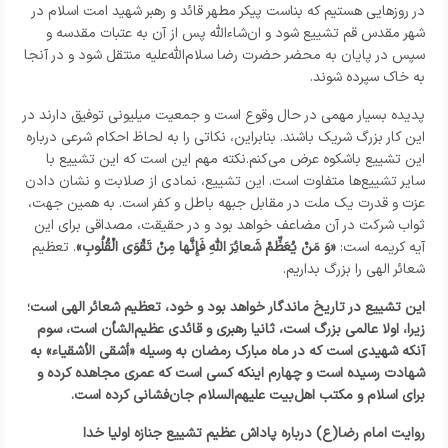
در روزهایی هستیم که بناست پیکر مطهر قائد و رهبر شهید امت اسلام در
شهر مقدس قم تشییع شود و ان‌شاءالله پس از آن به عتبات مقدسه و
سپس در پایان به محضر حضرت رضا سلام‌الله‌علیه منتقل شود و در آنجا
به خاک سپرده شوند.
پدیده بسیار مهمی در حال وقوع است و جمعیت میلیونی توفیق دارند در
این کار بزرگ شریک باشند. بنابراین، نکاتی را به لحاظ احکام شرعی درباره
این تشییع باشکوه عرض می‌کنم.نکته مهم این است که این تشییع با
سایر تشییع‌ها متفاوت است. این تشییع، نمادی از صلابت و نشان دادن
عزت و قدرت یک ملت در مقابل جبهه باطل و کفر است. به همین جهت،
ثواب شرکت در آن مضاعف خواهد بود و در حقیقت، مصداقی برای این
آیه کریمه است:
«وَ مَنْ یُعَظِّمْ شَعائِرَ اللَّهِ فَإِنَّها مِنْ تَقْوَی الْقُلُوبِ»
. تعظیم
شعائر الهی را بزرگ بداریم.
این تشییع در تاریخ ماندگار خواهد بود و خود، تعظیم شعائر الهی است؛
زیرا، اولا عالمی بزرگ است، ثانیا رهبری و قائدی عظیم‌الشأن است، سوم
آنکه شهیدی است که در ماه مبارک رمضان به وسیله «أشقی الأشقیاء» به
شهادت رسیده است و چهارم اینکه کسی است که عمری مجاهده کرده و
برای اسلام و مکتب اهل‌بیت علیهم‌السلام جان‌فشانی کرده است.
روایت امام رضا(ع) درباره پاداش عظیم تشییع جنازه اولیا خدا