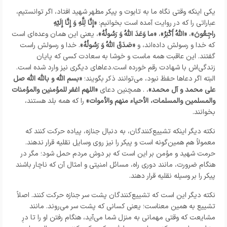
یکی اینکه وقتی نگاه ما به تابوت و پیکر مطهر شهید افتاد، اگر توانستیم،
عباراتی را که در روایت آمده است بخوانیم:
«إِنَّا لِلَّهِ وَ إِنَّا إِلَیْهِ
راجِعُونَ»
،
«اللَّهُ أَکْبَرُ»
،
«ما وَعَدَ اللَّهُ وَ رَسُولُهُ»
، یعنی این همان وعده‌ای است
که خدا و رسولش داده‌اند، و
«صَدَقَ اللَّهُ وَ رَسُولُهُ»
. خدا و رسولش راست
گفتند. این عاقبت همه ماست و خوشا به سعادت کسی که پایان
زندگی‌اش با شهادت رقم خورده است.دعاهای دیگری نیز وارد شده است.
البته اگر دعاها حفظ نبود، می‌توانند ذکر بگویند؛
«بسم الله و بالله الله صل
علی محمد و آل محمد»
، . همچنین دعای
«اللهم اغفر للمؤمنین والمؤمنات
والمسلمین والمسلمات، الأحیاء منهم والأموات»
را که همه بلد هستند،
بخوانند.
نکته دیگر اینکه تشییع‌کنندگان، به دنبال جنازه، پیاده حرکت کنند که
معمولاً هم همین‌گونه است و پیکر را نیز روی وسایل نقلیه قرار ندهند.
حرمت شهید و مؤمن بر این است که بر دوش مردم حمل شود؛ مگر در
هنگام ضرورت، مانند دوری راه، مسائل امنیتی و امثال آن که ناچار باشند
پیکر را بر وسیله نقلیه قرار دهند.
نکته دیگر این است که تشییع‌کنندگان پشت سر جنازه حرکت کنند. اصلاً
تشییع به همین معناست؛ یعنی کسانی که پشت سر می‌روند. مانند
مشایعت که وقتی مهمانی به منزل شما می‌آید، هنگام رفتن او را تا درِ