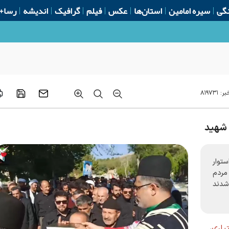
گی
سیره امامین
استان‌ها
عکس
فیلم
گرافیک
اندیشه
رسا+
بر:
۸۱۹۷۳۱
م شهید
توار
مردم
شدند
یاری
،