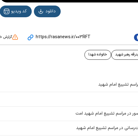
دانلود
کد ویدیو
https://rasanews.ir/003RFT
گزارش خ
درقه رهبر شهید
خانواده شهدا
راسم تشییع امام شهید
ضور در مراسم تشییع امام شهید امت
ت‌رسانی در مراسم تشییع امام شهید