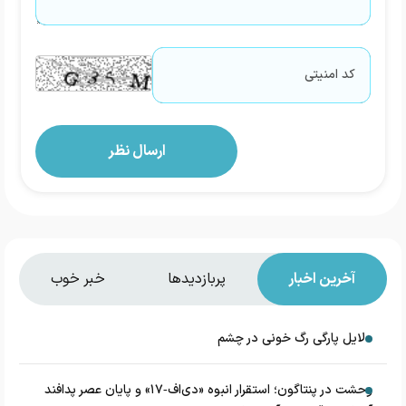
آخرین اخبار
پربازدیدها
خبر خوب
دلایل پارگی رگ خونی در چشم
وحشت در پنتاگون؛ استقرار انبوه «دی‌اف‑۱۷» و پایان عصر پدافند