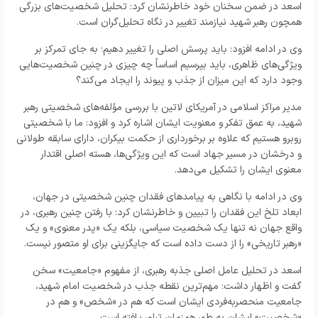
اسعد در ضمن سخنان خود خاطرنشان کرد: تحلیل شخصیت‌های بزرگی
همچون رهبر شهید نیازمند تغییر در نگاه تحلیل‌گران است.
وی در ادامه افزود: باید پرسش اصلی را تغییر دهیم؛ به جای تمرکز بر
ویژگی‌های ظاهری، باید بپرسیم اساساً چه چیزی در چنین شخصیت‌هایی
وجود دارد که این میزان از جذب و پیوند را ایجاد می‌کند؟
مدیر مراکز اسلامی در آمریکای لاتین با بررسی مؤلفه‌های شخصیتی رهبر
شهید، به عمق تفکر و معنویت ایشان اشاره کرد و افزود: ما با شخصیتی
روبرو هستیم که علاوه بر برخورداری از حکمت بیکران، دارای سابقه طولانی
و درخشان در مسیر جهاد است که این ویژگی‌ها، هسته اصلی اقتدار
معنوی ایشان را تشکیل می‌دهد.
وی در ادامه با نگاهی به پیامدهای فقدان چنین شخصیتی در جهان،
ابعاد تلخ این فقدان را تبیین و خاطرنشان کرد: با رفتن چنین رهبری، در
واقع جهان نه تنها یک شخصیت سیاسی، بلکه یک «پدر معنوی» و یک
«رهبر تاریخی» را از دست داده است که جایگزینی برای او متصور نیست.
اسعد در تحلیل عامل اصلی جذبه رهبری، از مفهوم «جامعیت» سخن
گفت و اظهار داشت: مهم‌ترین نقطه جذب در شخصیت امام شهید،
جامعیت منحصر‌به‌فردی ایشان است که هم در «شخص» و هم در
«شخصیت» ایشان به طور همزمان تبلور یافته است.