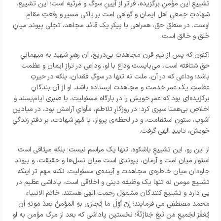
تشییعِ این مؤمنِ برگزیده، فراتر از آیینِ سوگ و مَرثیه است؛ این تشییع،
شهادتِ جمعیِ اهلِ ایمان و گواهیِ امت بر پاکیِ مسیر و رفعتِ مقامِ
اوست. در منطقِ حق، همراهی با پیکرِ یک قائدِ مجاهد، تجلیِ پیوندِ میانِ
خَلق و خالق است.
اکنون که پس از نیم قرن مجاهدتِ بی‌دریغ، آن رهبرِ شهید به میهمانیِ
حق شتافته است، می‌بایست وداع با او، وداعی در ترازِ ایمان و عظمت
باشد؛ وداعی که در آن، ملت نه تنها در سوگِ فقدان، بلکه در حیرتِ
عظمتِ یک عمر خدمت و مجاهدت ایستاده باشد. او از آن بندگانِ
برگزیده‌ای بود که عمرِ خویش را در بارگاهِ مسئولیت، با صبری ایام‌پسند و
اخلاصِ بی‌همتا سپری کرد؛ در روزگارِ تلاطم، مأوایِ آرامش بود، در میادینِ
آشوب، ستونِ استقامت، و در لحظه‌ی پرواز، با مُهرِ شهادت، بر دفترِ زندگیِ
خویش، تاییدِ الهی گرفت.
از این رو، این تشییعِ باشکوه، تنها یک مراسم نیست؛ بلکه میثاقی است
استوار میان امت و آرمان، پیوندی است میان نسل‌ها و حقیقت، و پیوندِ
جاودان میان خاطره‌ی مجاهدت و آینده‌ی مسئولیت. نکته مهم تر اینکه
تشییع مومن نه تنها یک وظیفه دینی و اخلاقی است، پاداشی عظیم در
پی دارد و تشییع کنندگان مشمول رحمت الهی هستند. خاتم الانبیاء
محمد مصطفی می فرمایند: إنّ أوّلَ ما يُجازى بهِ المؤمنُ بعدَ مَوتهِ أن
يُغفَرَ لجَميعِ مَن تَبِعَ جَنازَتَهُ؛ نخستين پاداشى كه بعد از مرگ مؤمن به او