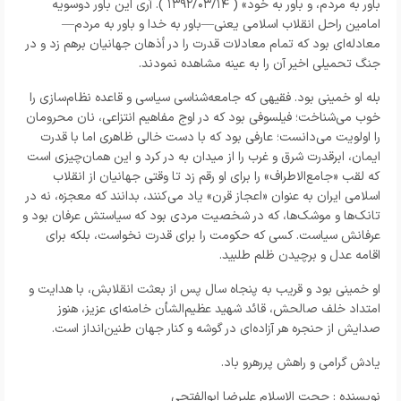
باور به مردم، و باور به خود» (
۱۳۹۲/۰۳/۱۴ ).
آری این باور دوسویه
امامین راحل انقلاب اسلامی یعنی
—
باور به خدا و باور به مردم
—
معادله‌ای بود که تمام معادلات قدرت را در أذهان جهانیان برهم زد و در
جنگ تحمیلی اخیر آن را به عینه مشاهده نمودند.
بله او خمینی بود. فقیهی که جامعه‌شناسی سیاسی و قاعده نظام‌سازی را
خوب می‌شناخت؛ فیلسوفی بود که در اوج مفاهیم انتزاعی، نان محرومان
را اولویت می‌دانست؛ عارفی بود که با دست خالی ظاهری اما با قدرت
ایمان، ابرقدرت شرق و غرب را از میدان به در کرد و این همان‌چیزی است
که لقب «جامع‌الاطراف» را برای او رقم زد تا وقتی جهانیان از انقلاب
اسلامی ایران به عنوان «اعجاز قرن» یاد می‌کنند، بدانند که معجزه، نه در
تانک‌ها و موشک‌ها، که در شخصیت مردی بود که سیاستش عرفان بود و
عرفانش سیاست. کسی که حکومت را برای قدرت نخواست، بلکه برای
اقامه عدل و برچیدن ظلم طلبید.
او خمینی بود و قریب به پنجاه سال پس از بعثت انقلابش، با هدایت و
امتداد خلف صالحش، قائد شهید عظیم‌الشأن خامنه‌ای عزیز، هنوز
صدایش از حنجره هر آزاده‌ای در گوشه و کنار جهان طنین‌انداز است.
یادش گرامی و راهش پررهرو باد.
نویسنده : حجت الاسلام علیرضا ابوالفتحی