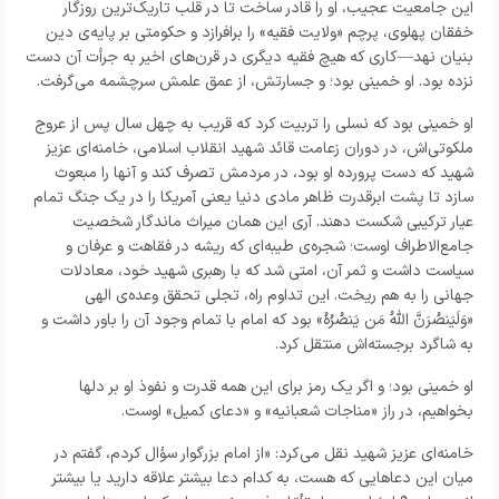
این جامعیت عجیب، او را قادر ساخت تا در قلب تاریک‌ترین روزگار
خفقان پهلوی، پرچم «ولایت فقیه» را برافرازد و حکومتی بر پایه‌ی دین
بنیان نهد
—
کاری که هیچ فقیه دیگری در قرن‌های اخیر به جرأت آن دست
نزده بود. او خمینی بود؛ و جسارتش، از عمق علمش سرچشمه می‌گرفت.
او خمینی بود که نسلی را تربیت کرد که قریب به چهل سال پس از عروج
ملکوتی‌اش، در دوران زعامت قائد شهید انقلاب اسلامی، خامنه‌ای عزیز
شهید که دست پرورده او بود، در مردمش تصرف کند و آنها را مبعوث
سازد تا پشت ابرقدرت ظاهر مادی دنیا یعنی آمریکا را در یک جنگ تمام
عیار ترکیبی شکست دهند. آری این همان میراث ماندگار شخصیت
جامع‌الاطراف اوست؛ شجره‌ی طیبه‌ای که ریشه در فقاهت و عرفان و
سیاست داشت و ثمر آن، امتی شد که با رهبری شهید خود، معادلات
جهانی را به هم ریخت. این تداوم راه، تجلی تحقق وعده‌ی الهی
«وَلَیَنصُرَنَّ اللَّهُ مَن یَنصُرُهُ» بود که امام با تمام وجود آن را باور داشت و
به شاگرد برجسته‌اش منتقل کرد.
او خمینی بود؛ و اگر یک رمز برای این همه قدرت و نفوذ او بر دلها
بخواهیم، در راز «مناجات شعبانیه» و «دعای کمیل» اوست.
خامنه‌ای عزیز شهید نقل می‌کرد: «از امام بزرگوار سؤال کردم، گفتم در
میان این دعاهایی که هست، به کدام دعا بیشتر علاقه دارید یا بیشتر