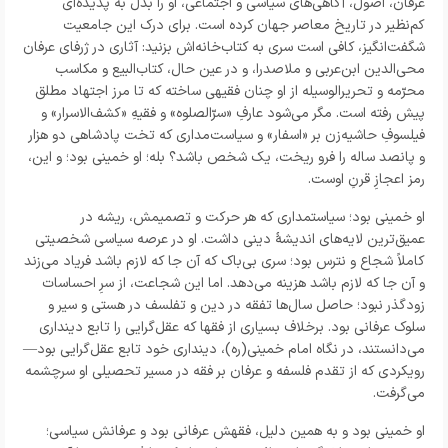
عرفان، اصول، آگاهی‌های سیاسی و اجتماعی، او را بدل به پدیده‌ای
کم‌نظیر در تاریخ معاصر جهان کرده است. برای درک این جامعیت
شگفت‌انگیز، کافی است سری به کتاب‌خانه‌اش بزنید: آثاری در ژرفای عرفان
محی‌الدین ابن‌عربی و ملاصدرا، و در عین حال، کتاب‌البیع و مکاسب
محرّمه و تحریرالوسیله از او چنان فقیهی ساخته که تا مرز اجتهاد مطلق
پیش رفته است. مگر می‌شود عارفِ «سرّالصلوه» و فقیهِ «کشف‌الاسرار» و
فیلسوفِ حاشیه‌زن بر «اسفار» و سیاست‌مداری که تخت پادشاهی دو هزار
و پانصد ساله را فرو ریخت، یک شخص باشد؟ بله؛ او خمینی بود؛ و این،
رمز اعجازِ قرنِ اوست.
او خمینی بود؛ سیاستمداری که هر حرکت و تصمیمش، ریشه در
عمیق‌ترین لایه‌های اندیشه
دینی داشت. او در عرصه سیاسی شخصیتی
کاملاً شجاع و نترس بود؛ سری بی‌باک که آن جا که لازم باشد فریاد می‌زند
و آن جا که لازم باشد هزینه می‌دهد. اما این شجاعت، از سرِ احساسات
زودگذر نبود؛ حاصل سال‌ها تفقه در دین و تفلسف در هستی و سیر و
سلوک عرفانی بود. برخلاف بسیاری از فقها که عقل‌گرایی را تابع دینداری
می‌دانستند، در نگاه امام خمینی(ره)، دینداری خود تابع عقل‌گرایی بود
—
رویکردی که از تقدم فلسفه و عرفان بر فقه در مسیر تحصیلی او سرچشمه
می‌گرفت.
او خمینی بود و به همین دلیل، فقهش عرفانی بود و عرفانش سیاسی؛