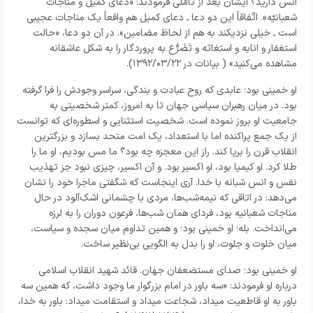
انس دارید؟ ایشان بعد از تأمّلی فرمودند: «دعای کمیل و مناجات
شعبانیّه». اتّفاقاً این دو دعا ـ دعای کمیل هم واقعاً یک مناجات عجیبی
است ـ خیلی نزدیکند به هم از لحاظ مضامین». در آن دو دعا، «حالت
استغفار و انابه و استغاثه و تَضَرُّع به پروردگار را به شکل عاشقانه
مشاهده می‌کنید» ( بیانات در
۱۳۹۲/۰۳/۲۲).
او خمینی بود؛ عابدی که روح عبادت و بندگی، سراسر وجودش را فرا گرفته
بود. در میان رهبران سیاسی جهان تا به امروز، کمتر شخصیتی به
جامعیت او بروز نموده است. شخصیت استثنایی و اسطوره‌ای که توانست
از یک جمع پراکنده اما با استعداد، یک امت متحد بسازد و بزرگترین
انقلاب قرن را برپا کند. راز این معجزه چه بود؟ ما مس بودیم، او ما را
طلا کرد. او کیمیا بود، او اکسیر بود. و آن اکسیر، چیزی نبود جز تهذیب
نفس و انس شبانه با خدا. آری اینجاست که شگفتی ماجرا خود را نشان
می‌دهد: در اتاقی که نیمه‌شب‌ها، مردی با چشمانی اشک‌آلود در حال
مناجات شعبانیه بود، فردای همان شب‌ها، فرعون دوران را به لرزه
می‌انداخت. بله؛ او خمینی بود؛ و همین تداوم میان سجده و سیاست،
میان خلوت و جلوت، او را بدل به الگویی بی‌نظیر ساخت.
او خمینی بود؛ صدای مستضعفان جهان. قائد شهید انقلاب اسلامی
درباره او فرمودند: «سه باور در امام بزرگوار ما وجود داشت، که همین سه
باور به او قاطعیت میداد، شجاعت میداد و استقامت میداد: باور به خدا،