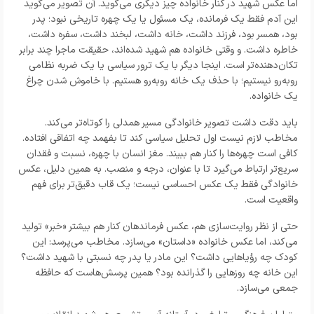
اما عکس شهید در کنار خانواده چیز دیگری می‌گوید. آن تصویر می‌گوید
این آدم فقط یک فرمانده، یک مسئول یا یک چهره تاریخی نبود؛ پدر
بود، همسر بود، فرزند داشت، خانه داشت، لبخند داشت، سفره داشت،
خاطره داشت. و وقتی خانواده هم شهید شده‌اند، حقیقت ماجرا چند برابر
تکان‌دهنده‌تر است. اینجا دیگر با یک ترور سیاسی یا یک ضربه نظامی
روبه‌رو نیستیم؛ با حذف یک خانه روبه‌رو هستیم. با خاموش شدن چراغ
یک خانواده.
باید دقت داشت تصویر خانوادگی مسیر همدلی را کوتاه‌تر می‌کند.
مخاطب لازم نیست اول تحلیل سیاسی کند تا بفهمد چه اتفاقی افتاده.
کافی است چهره‌ها را کنار هم ببیند. مغز انسان با چهره، نسبت و فقدان
سریع‌تر ارتباط می‌گیرد تا با عنوان، درجه و منصب. به همین دلیل، عکس
خانوادگی فقط یک عکس احساسی نیست؛ یک قاب دقیق‌تر برای فهم
واقعیت است.
حتی از نظر روایت‌سازی هم، عکس فرماندهان کنار هم بیشتر «خبر» تولید
می‌کند، اما عکس خانواده «داستان» می‌سازد. مخاطب می‌پرسد: این
کودک چه رؤیاهایی داشت؟ این مادر یا پدر چه نسبتی با شهید داشت؟
این خانه چه روزهایی را گذرانده بود؟ همین پرسش‌هاست که حافظه
جمعی می‌سازد.