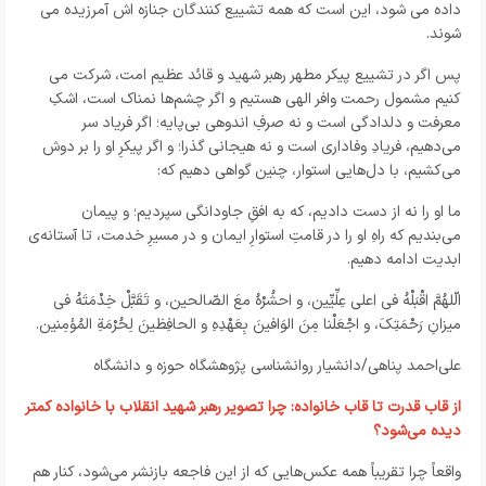
داده مى شود، اين است كه همه تشييع كنندگان جنازه اش آمرزيده مى
شوند.
پس اگر در تشییع پیکر مطهر رهبر شهید و قائد عظیم امت، شرکت می
کنیم مشمول رحمت وافر الهی هستیم و اگر چشم‌ها نمناک است، اشکِ
معرفت و دلدادگی است و نه صرفِ اندوهی بی‌پایه؛ اگر فریاد سر
می‌دهیم، فریادِ وفاداری است و نه هیجانی گذرا؛ و اگر پیکرِ او را بر دوش
می‌کشیم، با دل‌هایی استوار، چنین گواهی دهیم که:
ما او را نه از دست دادیم، که به افقِ جاودانگی سپردیم؛ و پیمان
می‌بندیم که راهِ او را در قامتِ استوارِ ایمان و در مسیرِ خدمت، تا آستانه‌ی
ابدیت ادامه دهیم.
الّلهُمَّ اقْبَلْهُ في اعلی عِلِّيِّين، و احشُرْهُ معَ الصّالحين، و تَقَبَّلْ خِدْمَتَهُ في
ميزانِ رَحْمَتِكَ، و اجْعَلْنا مِنَ الوَافينَ بِعَهْدِهِ و الحافِظينَ لِحُرْمَةِ المُؤمِنين.
علی‌احمد پناهی/دانشیار روانشناسی پژوهشگاه حوزه و دانشگاه
از قاب قدرت تا قاب خانواده: چرا تصویر رهبر شهید انقلاب با خانواده کمتر
دیده می‌شود؟
واقعاً چرا تقریباً همه عکس‌هایی که از این فاجعه بازنشر می‌شود، کنار هم