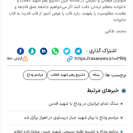
متولیان فرهنگی و تبلیغی در آستانه آیین تشییع رهبر شهید انقلاب و
خانواده معظم ایشان دقت کنند اگر می‌خواهیم جامعه عمق فاجعه و
عظمت مظلومیت را بفهمد، باید قاب را عوض کنیم؛ از قاب قدرت به قاب
خانواده.
محمد طالبی
اشتراک گذاری :
https://rasanews.ir/003RHj
گزارش خطا
برچسب ها:
رسانه
تشییع رهبر شهید انقلاب
مراسم وداع
خبرهای مرتبط
سنگ تمام ایرانیان در وداع با شهید قدس
مراسم وداع با پیکر شهید جبار دریساوی در اهواز برگزار شد
برنامه وداع و تشییع طلبه بسیجی شهید حسن مختارزاده اعلام