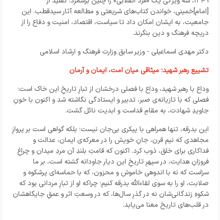
۱۳۴۹
، سه ویژگی یک «فرد انقلابی» را چنین برشمرد: تقلید از
[امام]خمینی، خواندن کتاب‌های شریعتی و مطالعه آثار سیدقطب. این
جامعیت، به ایشان امکان داد تا سیاست، اقتصاد، امنیت و دفاع را از
دریچه فرهنگ و دین بنگرند.
دکتر مهدی اسماعیلی - وزیر سابق وزارت فرهنگ و ارشاد اسلامی
تشییع رهبر شهید؛ میثاقی میان امت، ایمان و آرمان
وداع با رهبر شهید، وداع با فصلی درخشان از تبارِ تاریخِ این خاک است؛
فصلی که با تازیانه‌ی صبر، تدبیر و ایستادگی نگاشته شد و اکنون با خونِ
جاویدِ شهادت، به مقامِ قداست و ابدیت نائل گشت.
این بدرقه، تنها همراهی با پیکری بی‌جان نیست؛ بلکه گواهی است بر پروازِ
مجاهدی که نیم قرن، جانِ خویش را در معرکه‌ی ایمان، عدالت و
فداکاری برای خلق، ذوب کرد. اکنون که قامتِ بلندِ آن مردِ میدان و چراغِ
فروزانِ هدایت، در سپهرِ تاریخِ این دیار جاودانه گشته است، بر ما
سزاست که نه با اندوهی خاموش و محزون، که با حماسه‌ای پرشکوه و
صلابت، او را به سوی لقاءالله بدرقه کنیم؛ چراکه او از تبارِ مردانی بود که
شکوهِ زندگانی‌شان نه در گذرِ سال‌ها، که در وسعتِ اثر و عمقِ جایگاهشان
در قلب‌های تاریخ معنا می‌یابد.