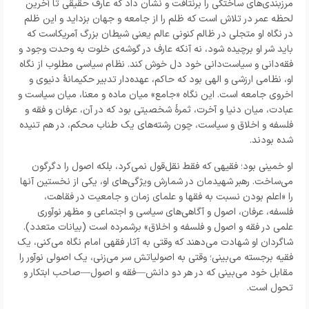
مرزبندی‌های ساختگی را برنتافت و نشان داد که عارف حقیقی تا آخرین
لحظه عمر در تلاش است که ظلم را از جامعه و جهان بزداید و این ظلم
در نگاه او متجلی در ظالم کنونی عالم یعنی شیطان بزرگ آمریکاست که
باید شر او برچیده شود، نه آنکه عارف در گوشه‌ی خلوت به وحدت وجود و
فقه‌دانی و سیاست‌دانی خود دل خوش کند. نظام سیاسی مطلوب از نگاه
او، نظامی ارزشی و الهی بود که حاکم، عهده‌دار تدبیر حکیمانه
دنیوی و
اخروی جامعه است. این نگاه «جامع» میان ماده و معنا، میان سیاست و
عبادت، میان دنیا و آخرت، ثمره
شخصیتی بود که در آن، عرفان و فقه و
فلسفه و اخلاق و سیاست، چون رشته‌های یک طناب محکم، در هم تنیده
شده بودند.
او خمینی بود؛ فقیهی که فقط نقل‌قول نمی‌کرد، بلکه اصول را دگرگون
می‌ساخت. رهبر شهیدمان در شمارش ویژگی‌های او، یکی از نخستین آنها
را «اعلم بودن نسبت به فقها و علمای زمان و جامعیت در فقاهت،
فلسفه، عرفان، اصول و آگاهی‌های سیاسی و اجتماعی و مظهر نوآوری
علمی در فقه و اصول و فلسفه و اخلاق» برشمرده است (بیانات متعدد).
شاگردان او شهادت می‌دهند که وقتی به آثار فقهی امام نگاه می‌کنی، یک
فقیه برجسته می‌بینی؛ وقتی به اصولیاتش سر می‌زنی، یک اصولی نوآور را
مقابل خود می‌بینی که در هر دو دانش
—
فقه و اصول
—
صاحب ابتکار و
تحول است.