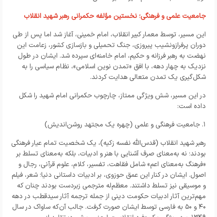
جامعیت علمی و فرهنگی؛ نخستین مؤلفه حکمرانی رهبر شهید انقلاب
این مسیر، توسط معمار کبیر انقلاب، امام خمینی، آغاز شد اما پس از طی
دوران پرفرازونشیب پیروزی، جنگ تحمیلی و بازسازی کشور، زعامت این
نهضت به رهبر فرزانه و حکیم، امام خامنه‌ای سپرده شد. ایشان در طول
نزدیک به چهار دهه، با افق «تمدن نوین اسلامی»، نظام سیاسی را به
شکل‌‌گیری یک تمدن متعالی هدایت کردند.
در این مسیر، شش ویژگی ممتاز، چارچوب حکمرانی امام شهید را شکل
داده است:
۱.
جامعیت فرهنگی و علمی (چهره یک مجتهد روشن‌اندیش)
رهبر شهید انقلاب (قدس‌الله نفسه زکیه)، یک شخصیت تمام عیار فرهنگی
بودند‌؛ نه به‌معنای صرف آشنایی با هنر و ادبیات، بلکه به‌معنای تسلط بر
«فرهنگ به‌معنای اعم» شامل فقاهت، تفسیر، کلام، علوم قرآنی، رجال و
اصول. ایشان در کنار این عمق حوزوی، بر ادبیات داستانی دنیا‌؛ شعر، فیلم
و موسیقی نیز تسلط داشتند. معظم‌له مترجمی زبردست بودند چنان که
مهم‌ترین آثار ادبیات حکومت دینی از جمله ترجمه آثار سیدقطب در دهه
۴۰
و
۵۰
به فارسی توسط ایشان صورت گرفت. جالب آن‌که ساواک در سال