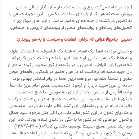
آنچه در ادامه می‌آید، پنج روایت منتخب از میان آثار ارسالی به این
پویش است که هر یک از زاویه‌ای متفاوت، بخشی از این تجربه جمعی را
به تصویر می‌کشند؛ از صحنه‌های حضور مردمی و آیین‌های سوگواری تا
تحلیل‌های رسانه‌ای و روایت‌های محلی از پیوندهای تاریخی و اجتماعی.
خمینی؛ جامع‌الاطرافی که عرفان، فقاهت و سیاست را به هم پیوند زد
و خمینی بود؛ نه فقط یک فقیه، نه فقط یک فیلسوف، نه فقط یک عارف
و نه فقط یک رهبر سیاسی. او همه‌ی اینها را با هم داشت. در روزگاری که
تخصص‌گرایی افراطی، آدمیان را در یک‌بعدی‌گری محبوس کرده، مردی از
دل حوزه علمیه قم برخاست که در عین حضور در بلندترین قلّه‌های عرفان
نظری و فلسفه
متعالیه، بی‌واهمه‌ترین صدا در برابر استکبار جهانی بود.
خامنه‌ای عزیز شهید درباره
او فرمود: «شخصیت عظیم امام عزیز ما، حقاً
و انصافاً پس از پیامبران خدا و اولیای معصومین، با هیچ شخصیت
دیگری قابل مقایسه نبود. این شخصیت جامع نه در بین علمای بزرگ ما
نظیر دارد، نه در بین زمامداران این کشور نظیر دارد، نه در بین مصلحان
و منادیان تحول در این کشور نظیر دارد. بزرگانی مثل مرحوم سید جمال
و تحول خواهانی که در کشور ما یا حتّی در دنیای اسلام بودند، کجا؛ این
مرد چند بعدیِ عمیقِ حقیقتاً توصیف ناشدنی کجا؟» (
۱۳۸۴/۰۳/۱۰).
راستی چرا؟ چون او خمینی بود؛ کسی که جامعیت او در فقاهت، فلسفه،