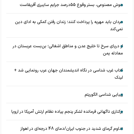
هوش مصنوعی، بستر وقوع 55درصد جرایم سایبری آفریقاست
مردان باید مهریه را پرداخت کنند؛ زندان رفتن کمکی به ادای دین
نمی‌کند
از دریای سرخ تا خلیج عدن و مناطق اشغالی؛ بن‌بست عربستان در
معادله یمن
کتاب غرب شناسی در نگاه اندیشمندان جهان عرب رونمایی شد +
لینک
زیبایی شناسی الگوریتم
برکناری ناگهانی فرمانده لشکر پنجم پیاده‌ نظام ارتش آمریکا در اروپا
تداوم گرمای شدید در جنوب ایران/دمای 48 درجه‌ای در اهواز