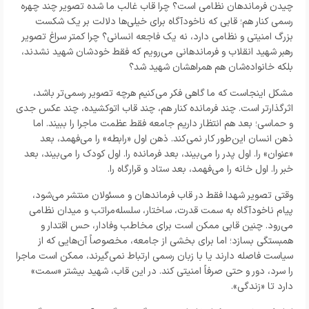
چیدن فرماندهان نظامی است؟ چرا قاب غالب ما شده تصویر چند چهره
رسمی کنار هم؛ قابی که ناخودآگاه برای خیلی‌ها دلالت بر یک شکست
بزرگ امنیتی و نظامی دارد، نه یک فاجعه انسانی؟ چرا کمتر سراغ تصویر
رهبر شهید انقلاب و فرماندهانی می‌رویم که فقط خودشان شهید نشدند،
بلکه خانواده‌شان هم همراهشان شهید شد؟
مشکل اینجاست که ما گاهی فکر می‌کنیم هرچه تصویر رسمی‌تر باشد،
اثرگذارتر است. چند فرمانده کنار هم، چند قاب اتوکشیده، چند عکس جدی
و حماسی؛ بعد هم انتظار داریم جامعه فقط عظمت ماجرا را ببیند. اما
ذهن انسان این‌طور کار نمی‌کند. ذهن اول «رابطه» را می‌فهمد، بعد
«عنوان» را. اول پدر را می‌بیند، بعد فرمانده را. اول کودک را می‌بیند، بعد
خبر را. اول خانه را می‌فهمد، بعد ستاد و قرارگاه را.
وقتی تصویر شهدا فقط در قاب فرماندهان و مسئولان منتشر می‌شود،
پیام ناخودآگاه به سمت قدرت، ساختار، سلسله‌مراتب و میدان نظامی
می‌رود. چنین قابی ممکن است برای مخاطب وفادار، حس اقتدار و
همبستگی بسازد؛ اما برای بخشی از جامعه، مخصوصاً آن‌هایی که از
سیاست فاصله دارند یا با زبان رسمی ارتباط نمی‌گیرند، ممکن است ماجرا
را سرد، دور و حتی صرفاً امنیتی کند. در این قاب، شهید بیشتر «سمت»
دارد تا «زندگی».