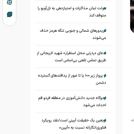
دولت لبنان مذاکرات و امتیازدهی به تل‌آویو را
متوقف کند
کریدورهای شمالی و جنوبی تنگه هرمز حذف
می‌شوند
ادعای «ردزنی محل استقرار» شهید لاریجانی از
طریق تماس تلفنی بی‌اساس است
از پرواز زیر ۱۰۰ پا تا عبور از پدافند‌های گسترده
دشمن
اردوگاه جدید دانش‌آموزی در منطقه فردو قم
احداث می‌شود
،
اربعین یک حقیقت آیینی است/نقد رویکرد
فناوری‌انگارانه نسبت به «آیین»