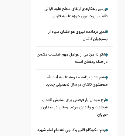
بررسی راهکارهای ارتقای سطح علوم قرآنی
طلاب و روحانیون حوزه علمیه فارس
تقدیر فرمانده نیروی هوافضای سپاه از
بسیجیان کاشان
پشتوانه مردمی از عوامل مهم شکست دشمن
در جنگ رمضان است
چشم‌ انداز برنامه مدرسه علمیه آیت‌الله
مصطفوی کاشان در سال تحصیلی جدید
طرح میدان یار فرصتی برای نمایش اقتدار،
شجاعت و وفاداری مردم لرستان در میدان و
خیابان
مردم؛ تکیه‌گاهِ قلبی و کانونِ اهتمام امام شهید