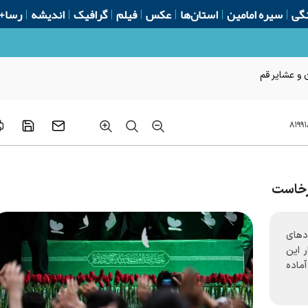
گی
سیره امامین
استان‌ها
عکس
فیلم
گرافیک
اندیشه
رسا+
 و عشایر قم
۸۱۹۹۱
برخاست
ادهای
 این
آماده